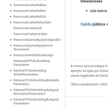
Devoluciones
Resource
Scatter
Nd
Max
una nueva 
Resource
Scatter
Nd
Min
Resource
Scatter
Nd
Sub
Resource
Scatter
Nd
Update
Salida
pública 
Resource
Scatter
Sub
Resource
Scatter
Update
Resource
Sparse
Apply
Adagrad
V2
Resource
Sparse
Apply
Keras
Momentum
Resource
Strided
Slice
Assign
Retrieve
All
TPUEmbedding
Parameters
A menos que se indique lo 
Retrieve
TPUEmbedding
ejemplo se rigen por la
lic
ADAMParameters
marca registrada de Oracle
Retrieve
TPUEmbedding
Adadelta
Parameters
Última actualización: 2025
Retrieve
TPUEmbedding
Adagrad
Momentum
Parameters
Retrieve
TPUEmbedding
Adagrad
Parameters
Seguir conectado