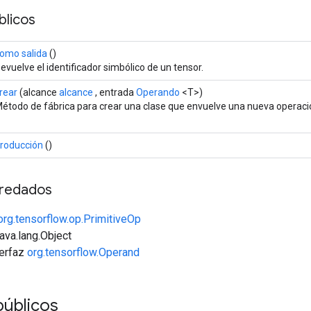
licos
omo salida
()
evuelve el identificador simbólico de un tensor.
rear
(alcance
alcance
, entrada
Operando
<T>)
étodo de fábrica para crear una clase que envuelve una nueva operació
roducción
()
redados
org.tensorflow.op.PrimitiveOp
java.lang.Object
terfaz
org.tensorflow.Operand
públicos