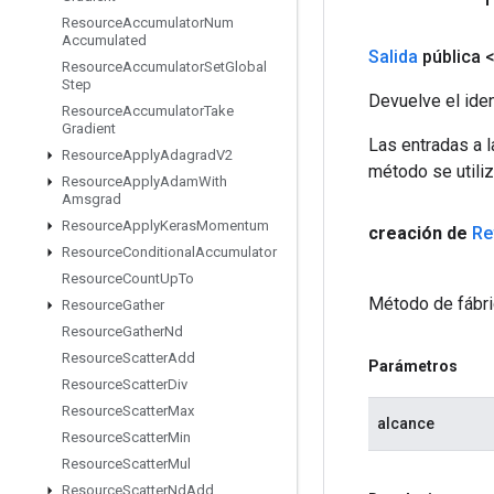
Resource
Accumulator
Num
Accumulated
Salida
pública 
Resource
Accumulator
Set
Global
Step
Devuelve el iden
Resource
Accumulator
Take
Gradient
Las entradas a 
Resource
Apply
Adagrad
V2
método se utiliz
Resource
Apply
Adam
With
Amsgrad
Resource
Apply
Keras
Momentum
creación de
Re
Resource
Conditional
Accumulator
Resource
Count
Up
To
Método de fábri
Resource
Gather
Resource
Gather
Nd
Resource
Scatter
Add
Parámetros
Resource
Scatter
Div
Resource
Scatter
Max
alcance
Resource
Scatter
Min
Resource
Scatter
Mul
Resource
Scatter
Nd
Add