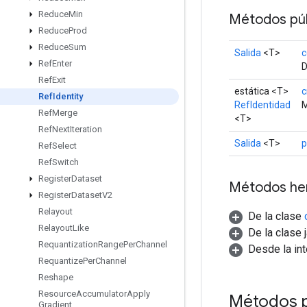
Reduce
Min
Métodos púb
Reduce
Prod
Reduce
Sum
Salida
<T>
c
Ref
Enter
D
Ref
Exit
estática <T>
c
Ref
Identity
RefIdentidad
M
Ref
Merge
<T>
Ref
Next
Iteration
Salida
<T>
p
Ref
Select
Ref
Switch
Register
Dataset
Métodos he
Register
Dataset
V2
Relayout
De la clase
Relayout
Like
De la clase 
Requantization
Range
Per
Channel
Desde la in
Requantize
Per
Channel
Reshape
Resource
Accumulator
Apply
Métodos 
Gradient