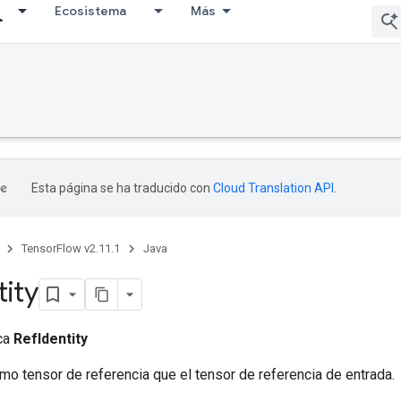
Ecosistema
Más
Esta página se ha traducido con
Cloud Translation API
.
TensorFlow v2.11.1
Java
tity
ica
RefIdentity
o tensor de referencia que el tensor de referencia de entrada.