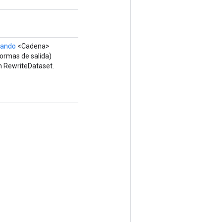
rando
<Cadena>
ormas de salida)
n RewriteDataset.