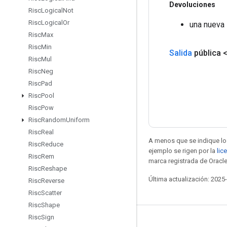
Devoluciones
Risc
Logical
Not
Risc
Logical
Or
una nueva 
Risc
Max
Risc
Min
Salida
pública 
Risc
Mul
Risc
Neg
Risc
Pad
Risc
Pool
Risc
Pow
Risc
Random
Uniform
Risc
Real
A menos que se indique lo 
Risc
Reduce
ejemplo se rigen por la
lic
Risc
Rem
marca registrada de Oracle
Risc
Reshape
Última actualización: 2025
Risc
Reverse
Risc
Scatter
Risc
Shape
Risc
Sign
Seguir conectado