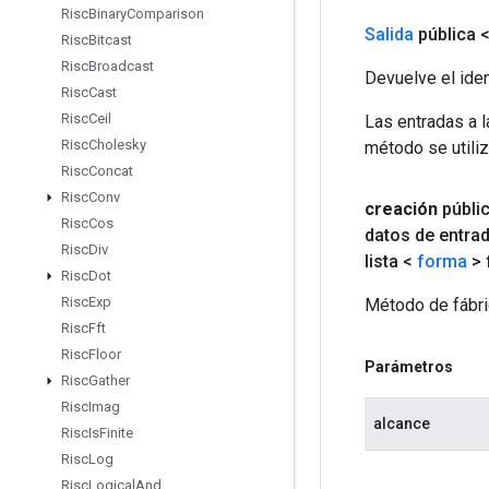
Risc
Binary
Comparison
Salida
pública 
Risc
Bitcast
Risc
Broadcast
Devuelve el iden
Risc
Cast
Risc
Ceil
Las entradas a 
Risc
Cholesky
método se utiliz
Risc
Concat
Risc
Conv
creación
públi
Risc
Cos
datos de entra
Risc
Div
lista <
forma
> 
Risc
Dot
Risc
Exp
Método de fábri
Risc
Fft
Risc
Floor
Parámetros
Risc
Gather
Risc
Imag
alcance
Risc
Is
Finite
Risc
Log
Risc
Logical
And