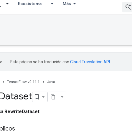
Ecosistema
Más
Esta página se ha traducido con
Cloud Translation API
.
TensorFlow v2.11.1
Java
Dataset
ica
RewriteDataset
licos