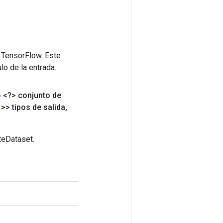
 TensorFlow. Este
lo de la entrada.
o
<?> conjunto de
 >> tipos de salida
,
teDataset.