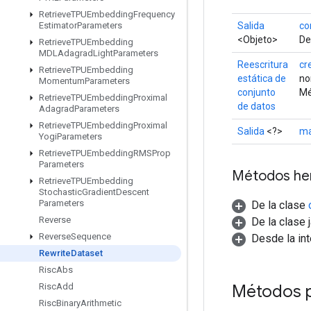
Retrieve
TPUEmbedding
Frequency
Salida
co
Estimator
Parameters
<Objeto>
De
Retrieve
TPUEmbedding
MDLAdagrad
Light
Parameters
Reescritura
cr
Retrieve
TPUEmbedding
estática de
no
Momentum
Parameters
conjunto
Mé
Retrieve
TPUEmbedding
Proximal
de datos
Adagrad
Parameters
Retrieve
TPUEmbedding
Proximal
Salida
<?>
ma
Yogi
Parameters
Retrieve
TPUEmbedding
RMSProp
Parameters
Métodos he
Retrieve
TPUEmbedding
Stochastic
Gradient
Descent
Parameters
De la clase
Reverse
De la clase 
Reverse
Sequence
Desde la in
Rewrite
Dataset
Risc
Abs
Métodos 
Risc
Add
Risc
Binary
Arithmetic