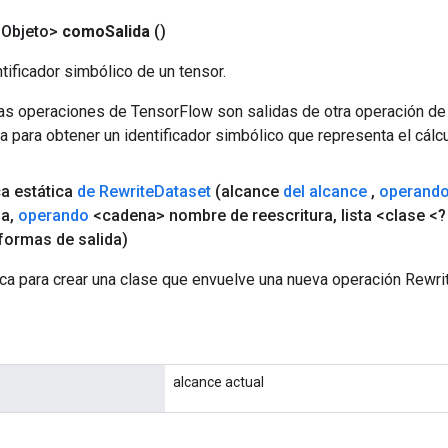
<Objeto>
como
Salida
()
tificador simbólico de un tensor.
las operaciones de TensorFlow son salidas de otra operación de
a para obtener un identificador simbólico que representa el cálcu
ca estática
de Rewrite
Dataset
(alcance
del alcance
,
operand
da
,
operando
<cadena> nombre de reescritura
,
lista <clase <?
formas de salida)
ca para crear una clase que envuelve una nueva operación Rewri
alcance actual