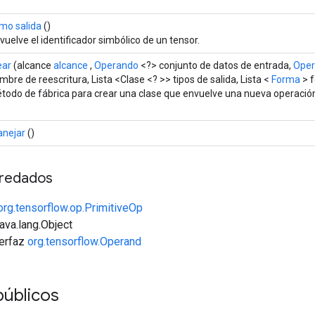
mo salida
()
vuelve el identificador simbólico de un tensor.
ear
(alcance
alcance
,
Operando
<?> conjunto de datos de entrada,
Ope
mbre de reescritura, Lista <Clase <? >> tipos de salida, Lista <
Forma
> f
todo de fábrica para crear una clase que envuelve una nueva operació
nejar
()
redados
org.tensorflow.op.PrimitiveOp
java.lang.Object
terfaz
org.tensorflow.Operand
públicos