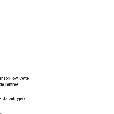
ensorFlow. Cette
e l’entrée.
<U> out
Type)