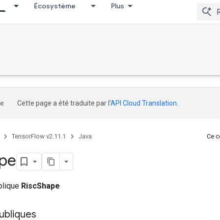
Écosystème
Plus
Cette page a été traduite par l'
API Cloud Translation
.
TensorFlow v2.11.1
Java
Ce co
pe
ublique
RiscShape
ubliques