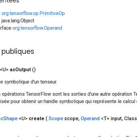
éritées
e
org.tensorflow.op.PrimitiveOp
 java.lang.Object
erface
org.tensorflow.Operand
 publiques
 <U>
as
Output
()
le symbolique d'un tenseur.
 opérations TensorFlow sont les sorties d'une autre opération T
isée pour obtenir un handle symbolique qui représente le calcul d
sc
Shape
<U>
create
(
Scope
scope
,
Operand
<T> input
,
Class