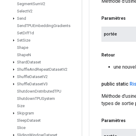
Méthode d'usine
Segment
Sum
V2
Select
V2
Paramètres
Send
Send
TPUEmbedding
Gradients
Set
Diff1d
portée
Set
Size
Shape
Retour
Shape
N
Shard
Dataset
une nouve
Shuffle
And
Repeat
Dataset
V2
Shuffle
Dataset
V2
public static
Ri
Shuffle
Dataset
V3
Shutdown
Distributed
TPU
Méthode d'usine
Shutdown
TPUSystem
types de sortie 
Size
Skipgram
Paramètres
Sleep
Dataset
Slice
Sliding
Window
Dataset