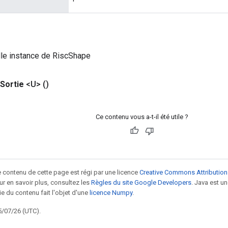
lle instance de RiscShape
Sortie
<U>
()
Ce contenu vous a-t-il été utile ?
le contenu de cette page est régi par une licence
Creative Commons Attribution
our en savoir plus, consultez les
Règles du site Google Developers
. Java est 
ie du contenu fait l'objet d'une
licence Numpy
.
5/07/26 (UTC).