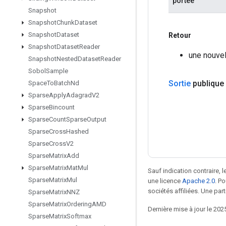
portée
Snapshot
Snapshot
Chunk
Dataset
Snapshot
Dataset
Retour
Snapshot
Dataset
Reader
une nouve
Snapshot
Nested
Dataset
Reader
Sobol
Sample
Sortie
publique
Space
To
Batch
Nd
Sparse
Apply
Adagrad
V2
Sparse
Bincount
Sparse
Count
Sparse
Output
Sparse
Cross
Hashed
Sparse
Cross
V2
Sparse
Matrix
Add
Sparse
Matrix
Mat
Mul
Sauf indication contraire, 
Sparse
Matrix
Mul
une licence
Apache 2.0
. P
sociétés affiliées. Une part
Sparse
Matrix
NNZ
Sparse
Matrix
Ordering
AMD
Dernière mise à jour le 202
Sparse
Matrix
Softmax