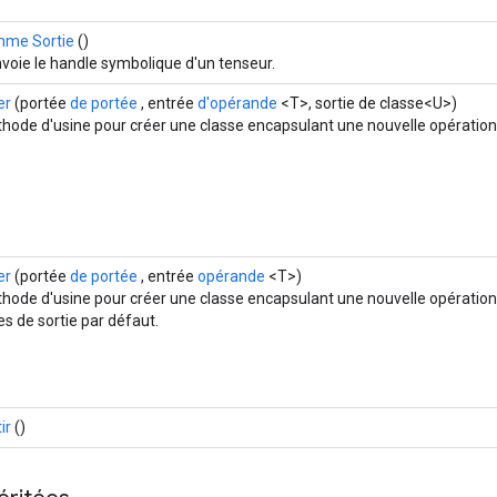
me Sortie
()
voie le handle symbolique d'un tenseur.
er
(portée
de portée
, entrée
d'opérande
<T>, sortie de classe<U>)
hode d'usine pour créer une classe encapsulant une nouvelle opératio
er
(portée
de portée
, entrée
opérande
<T>)
hode d'usine pour créer une classe encapsulant une nouvelle opération
es de sortie par défaut.
ir
()