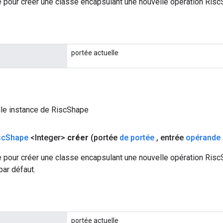
 pour créer une classe encapsulant une nouvelle opération Risc
portée actuelle
lle instance de RiscShape
sc
Shape
<Integer>
créer
(portée
de portée
,
entrée
opérande
 pour créer une classe encapsulant une nouvelle opération Risc
par défaut.
portée actuelle