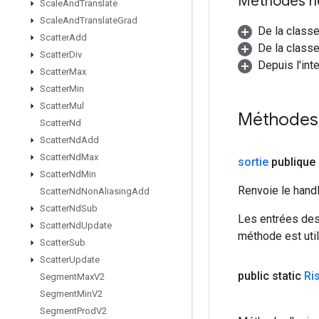
Méthodes h
Scale
And
Translate
Scale
And
Translate
Grad
De la class
Scatter
Add
De la classe
Scatter
Div
Depuis l'int
Scatter
Max
Scatter
Min
Scatter
Mul
Méthodes
Scatter
Nd
Scatter
Nd
Add
Scatter
Nd
Max
sortie
publique
Scatter
Nd
Min
Renvoie le hand
Scatter
Nd
Non
Aliasing
Add
Scatter
Nd
Sub
Les entrées des
Scatter
Nd
Update
méthode est util
Scatter
Sub
Scatter
Update
public static
Ri
Segment
Max
V2
Segment
Min
V2
Segment
Prod
V2