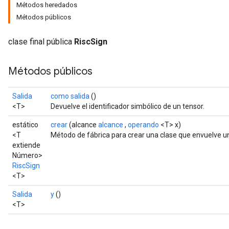
Métodos heredados
Métodos públicos
clase final pública
RiscSign
Métodos públicos
Salida
como salida
()
<T>
Devuelve el identificador simbólico de un tensor.
estático
crear
(alcance
alcance
,
operando
<T> x)
<T
Método de fábrica para crear una clase que envuelve u
extiende
Número>
RiscSign
<T>
Salida
y
()
<T>