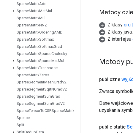
Sparse
Matrix
Add
Metody dzi
Sparse
Matrix
Mat
Mul
Sparse
Matrix
Mul
Z klasy
org.
Sparse
Matrix
NNZ
Z klasy java
Sparse
Matrix
Ordering
AMD
Z interfejsu
Sparse
Matrix
Softmax
Sparse
Matrix
Softmax
Grad
Sparse
Matrix
Sparse
Cholesky
Metody pu
Sparse
Matrix
Sparse
Mat
Mul
Sparse
Matrix
Transpose
Sparse
Matrix
Zeros
publiczne
wyjśc
Sparse
Segment
Mean
Grad
V2
Sparse
Segment
Sqrt
NGrad
V2
Zwraca symbolic
Sparse
Segment
Sum
Grad
Dane wejściowe 
Sparse
Segment
Sum
Grad
V2
uzyskania symbo
Sparse
Tensor
To
CSRSparse
Matrix
Spence
Split
public static
Se
Split
Dedup
Data