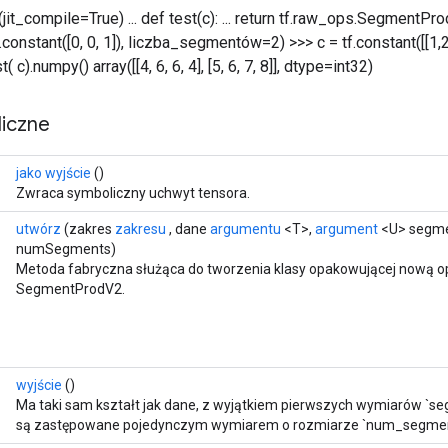
(jit_compile=True) ... def test(c): ... return tf.raw_ops.SegmentPr
nstant([0, 0, 1]), liczba_segmentów=2) >>> c = tf.constant([[1,2,3,4
st( c).numpy() array([[4, 6, 6, 4], [5, 6, 7, 8]], dtype=int32)
iczne
jako wyjście
()
Zwraca symboliczny uchwyt tensora.
utwórz
(zakres
zakresu
, dane
argumentu
<T>,
argument
<U> segme
numSegments)
Metoda fabryczna służąca do tworzenia klasy opakowującej nową o
SegmentProdV2.
wyjście
()
Ma taki sam kształt jak dane, z wyjątkiem pierwszych wymiarów `se
są zastępowane pojedynczym wymiarem o rozmiarze `num_segmen