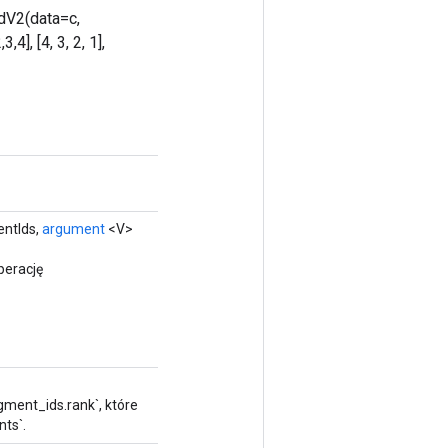
odV2(data=c,
], [4, 3, 2, 1],
ntIds,
argument
<V>
perację
gment_ids.rank`, które
ts`.