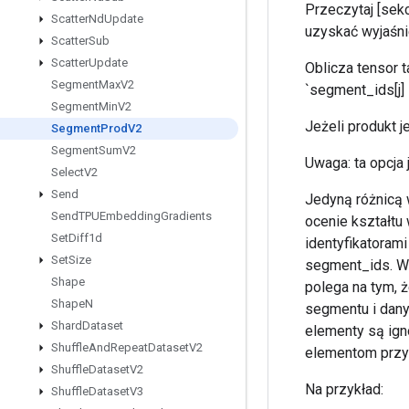
Przeczytaj [sek
Scatter
Nd
Update
uzyskać wyjaśn
Scatter
Sub
Scatter
Update
Oblicza tensor ta
Segment
Max
V2
`segment_ids[j] =
Segment
Min
V2
Jeżeli produkt je
Segment
Prod
V2
Segment
Sum
V2
Uwaga: ta opcja 
Select
V2
Send
Jedyną różnicą
Send
TPUEmbedding
Gradients
ocenie kształtu
Set
Diff1d
identyfikatoram
Set
Size
segment_ids. W 
Shape
polega na tym, 
Shape
N
segmentu i dany
Shard
Dataset
elementy są ign
Shuffle
And
Repeat
Dataset
V2
elementom przyp
Shuffle
Dataset
V2
Na przykład:
Shuffle
Dataset
V3