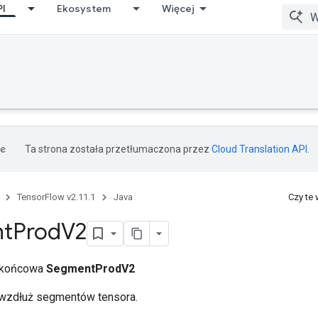
PI
Ekosystem
Więcej
Ta strona została przetłumaczona przez
Cloud Translation API
.
TensorFlow v2.11.1
Java
Czy te
t
Prod
V2
a końcowa
SegmentProdV2
 wzdłuż segmentów tensora.