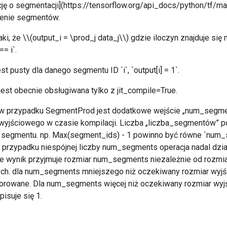
cję o segmentacji](https://tensorflow.org/api_docs/python/tf/m
ienie segmentów.
ki, że \\(output_i = \prod_j data_j\\) gdzie iloczyn znajduje się na
= i`.
st pusty dla danego segmentu ID `i`, `output[i] = 1`.
jest obecnie obsługiwana tylko z jit_compile=True.
 w przypadku SegmentProd jest dodatkowe wejście „num_segme
 wyjściowego w czasie kompilacji. Liczba „liczba_segmentów” 
i segmentu. np. Max(segment_ids) - 1 powinno być równe `num_
przypadku niespójnej liczby num_segments operacja nadal dział
że wynik przyjmuje rozmiar num_segments niezależnie od rozmia
ch. dla num_segments mniejszego niż oczekiwany rozmiar wyjśc
orowane. Dla num_segments więcej niż oczekiwany rozmiar wyjś
isuje się 1.