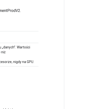
gmentProdV2.
 „danych”. Wartości
 niż
esorze, nigdy na GPU.