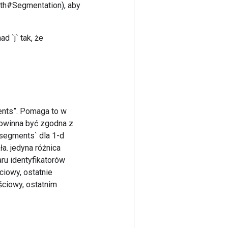
ath#Segmentation), aby
d `j` tak, że
nts”. Pomaga to w
powinna być zgodna z
segments` dla 1-d
a. jedyna różnica
ru identyfikatorów
iowy, ostatnie
ciowy, ostatnim