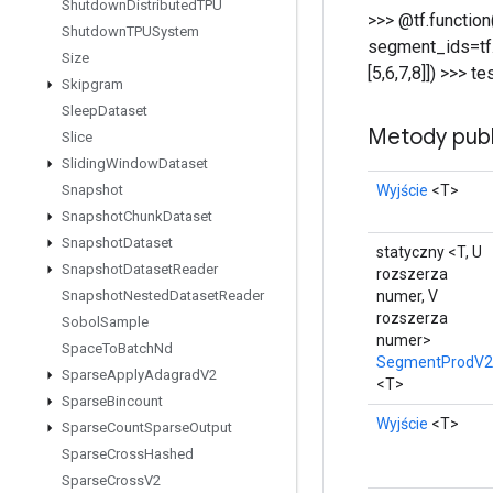
Shutdown
Distributed
TPU
>>> @tf.function
Shutdown
TPUSystem
segment_ids=tf.co
Size
[5,6,7,8]]) >>> te
Skipgram
Sleep
Dataset
Metody publ
Slice
Sliding
Window
Dataset
Wyjście
<T>
Snapshot
Snapshot
Chunk
Dataset
Snapshot
Dataset
statyczny <T, U
Snapshot
Dataset
Reader
rozszerza
numer, V
Snapshot
Nested
Dataset
Reader
rozszerza
Sobol
Sample
numer>
Space
To
Batch
Nd
SegmentProdV2
Sparse
Apply
Adagrad
V2
<T>
Sparse
Bincount
Wyjście
<T>
Sparse
Count
Sparse
Output
Sparse
Cross
Hashed
Sparse
Cross
V2