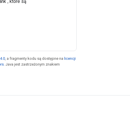
nk`, które są
4.0
, a fragmenty kodu są dostępne na
licencji
ers
. Java jest zastrzeżonym znakiem