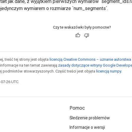
tałt jak dane, z wyjątkiem pierwszych wymiarów `segment_ids.ra
jedynczym wymiarem o rozmiarze `num_segments`.
Czy te wskazówki były pomocne?
j, treść tej strony jest objęta
licencją Creative Commons – uznanie autorstwa 
informacje na ten temat zawierają
zasady dotyczące witryny Google Develop
jej podmiotów stowarzyszonych. Część treści jest objęta
licencją numpy
.
5-07-26 UTC.
Pomoc
Śledzenie problemów
Informacje o wersji