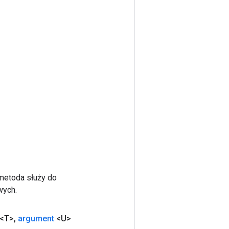
 metoda służy do
wych.
<T>
,
argument
<U>