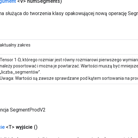
gument
<V> num
Segments)
na służąca do tworzenia klasy opakowującej nową operację Se
aktualny zakres
Tensor 1-D, którego rozmiar jest równy rozmiarowi pierwszego wymiaru
należy posortować i można je powtarzać. Wartości muszą być mniejsze
„liczba_segmentów”.
Uwaga: Wartości są zawsze sprawdzane pod kątem sortowania na proc
ancja SegmentProdV2
ie
<T>
wyjście
()