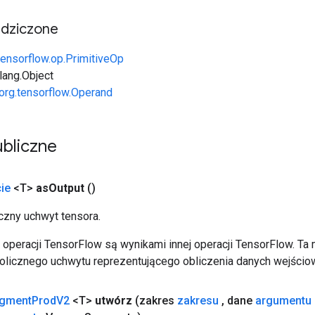
edziczone
tensorflow.op.PrimitiveOp
.lang.Object
org.tensorflow.Operand
bliczne
ie
<T>
as
Output
()
zny uchwyt tensora.
operacji TensorFlow są wynikami innej operacji TensorFlow. Ta
licznego uchwytu reprezentującego obliczenia danych wejścio
gment
Prod
V2
<T>
utwórz
(zakres
zakresu
,
dane
argumentu