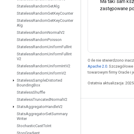
Ma taki sam ksz
Stateless
Random
Get
Alg
zastępowane po
Stateless
Random
Get
Key
Counter
Stateless
Random
Get
Key
Counter
Alg
Stateless
Random
Normal
V2
Stateless
Random
Poisson
Stateless
Random
Uniform
Full
Int
Stateless
Random
Uniform
Full
Int
V2
O ile nie stwierdzono inacze
Stateless
Random
Uniform
Int
V2
Apache 2.0
. Szczegółowe 
towarowym firmy Oracle i 
Stateless
Random
Uniform
V2
Stateless
Sample
Distorted
Ostatnia aktualizacja: 202
Bounding
Box
Stateless
Shuffle
Stateless
Truncated
Normal
V2
Stats
Aggregator
Handle
V2
Pozostawaj w kontakcie
Stats
Aggregator
Set
Summary
Writer
Blog
Stochastic
Cast
To
Int
Forum
Stop
Gradient