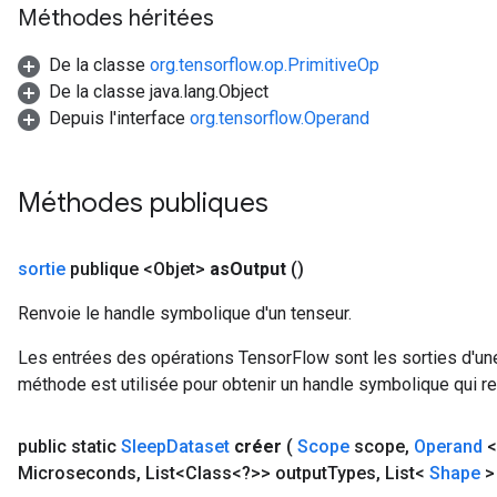
Méthodes héritées
De la classe
org.tensorflow.op.PrimitiveOp
De la classe java.lang.Object
Depuis l'interface
org.tensorflow.Operand
Méthodes publiques
sortie
publique <Objet>
as
Output
()
Renvoie le handle symbolique d'un tenseur.
Les entrées des opérations TensorFlow sont les sorties d'une
méthode est utilisée pour obtenir un handle symbolique qui rep
public static
Sleep
Dataset
créer
(
Scope
scope
,
Operand
<
Microseconds
,
List<Class<?>> output
Types
,
List<
Shape
>