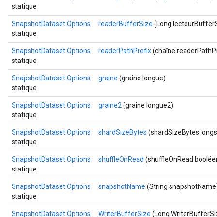
statique
SnapshotDataset.Options
readerBufferSize
(Long lecteurBuffer
statique
SnapshotDataset.Options
readerPathPrefix
(chaîne readerPathPr
statique
SnapshotDataset.Options
graine
(graine longue)
statique
SnapshotDataset.Options
graine2
(graine longue2)
statique
SnapshotDataset.Options
shardSizeBytes
(shardSizeBytes longs
statique
SnapshotDataset.Options
shuffleOnRead
(shuffleOnRead boolée
statique
SnapshotDataset.Options
snapshotName
(String snapshotName
statique
SnapshotDataset.Options
WriterBufferSize
(Long WriterBufferSi