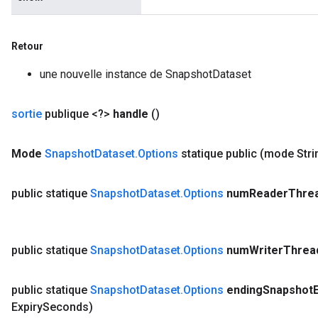
Retour
une nouvelle instance de SnapshotDataset
sortie
publique <?>
handle
()
Mode
Snapshot
Dataset
.
Options
statique public
(mode Stri
public statique
Snapshot
Dataset
.
Options
num
Reader
Thre
public statique
Snapshot
Dataset
.
Options
num
Writer
Threa
public statique
Snapshot
Dataset
.
Options
ending
Snapshot
Expiry
Seconds)