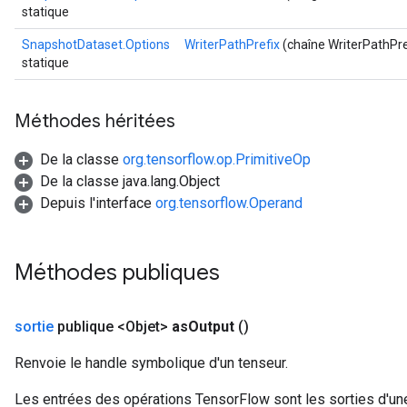
statique
SnapshotDataset.Options
WriterPathPrefix
(chaîne WriterPathPre
statique
x
Méthodes héritées
De la classe
org.tensorflow.op.PrimitiveOp
De la classe java.lang.Object
Depuis l'interface
org.tensorflow.Operand
Méthodes publiques
sortie
publique <Objet>
as
Output
()
Renvoie le handle symbolique d'un tenseur.
Les entrées des opérations TensorFlow sont les sorties d'une