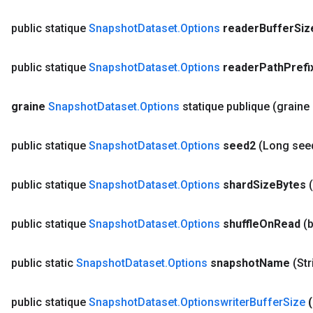
public statique
Snapshot
Dataset
.
Options
reader
Buffer
Siz
public statique
Snapshot
Dataset
.
Options
reader
Path
Prefi
graine
Snapshot
Dataset
.
Options
statique publique
(graine
public statique
Snapshot
Dataset
.
Options
seed2
(Long see
public statique
Snapshot
Dataset
.
Options
shard
Size
Bytes
public statique
Snapshot
Dataset
.
Options
shuffle
On
Read
(
public static
Snapshot
Dataset
.
Options
snapshot
Name
(St
public statique
Snapshot
Dataset
.
Optionswriter
Buffer
Size
(