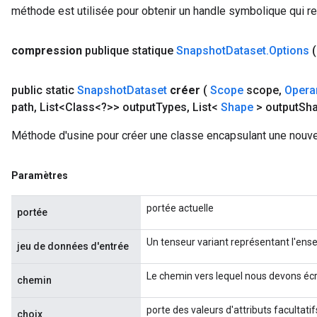
méthode est utilisée pour obtenir un handle symbolique qui rep
compression
publique statique
Snapshot
Dataset
.
Options
public static
Snapshot
Dataset
créer
(
Scope
scope
,
Opera
path
,
List<Class<?>> output
Types
,
List<
Shape
> output
Sh
Méthode d'usine pour créer une classe encapsulant une nouve
Paramètres
portée actuelle
portée
Un tenseur variant représentant l'ens
jeu de données d'entrée
Le chemin vers lequel nous devons écri
chemin
porte des valeurs d'attributs facultatif
choix