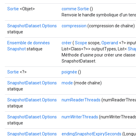
Sortie
<Objet>
comme Sortie
()
Renvoie le handle symbolique d'un ten
SnapshotDataset.Options
compression
(compression de chaîne)
statique
Ensemble de données
créer
(
Scope
scope,
Operand
<?> inpu
Snapshot
statique
List<Class<?>> outputTypes, List<
Sha
Méthode d'usine pour créer une classe
SnapshotDataset.
Sortie
<?>
poignée
()
SnapshotDataset.Options
mode
(mode chaîne)
statique
SnapshotDataset.Options
numReaderThreads
(numReaderThrea
statique
SnapshotDataset.Options
numWriterThreads
(numWriterThreads
statique
SnapshotDataset.Options
endingSnapshotExpirySeconds
(Longu