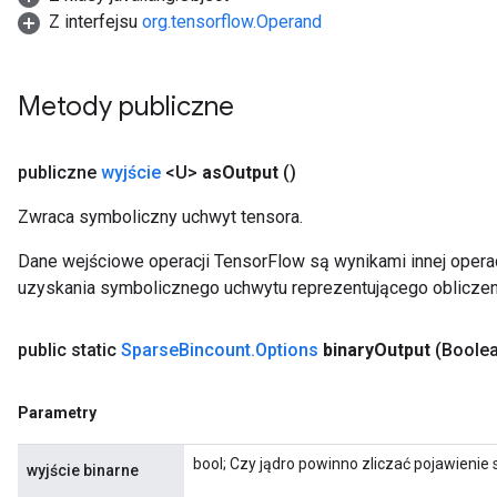
Z interfejsu
org.tensorflow.Operand
Metody publiczne
publiczne
wyjście
<U>
as
Output
()
Zwraca symboliczny uchwyt tensora.
Dane wejściowe operacji TensorFlow są wynikami innej operac
uzyskania symbolicznego uchwytu reprezentującego obliczen
public static
Sparse
Bincount
.
Options
binary
Output
(Boolea
Parametry
x
bool; Czy jądro powinno zliczać pojawienie s
wyjście binarne