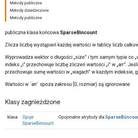
Metody publiczne
Metody dziedziczone
Metody publiczne
publiczna klasa końcowa
SparseBincount
Zlicza liczbę wystąpień każdej wartości w tablicy liczb całkow
Wyprowadza wektor o długości „size” i tym samym typie co „w
indeks „i” przechowuje liczbę zliczeń wartości „i” w „arr”. Jeś
przechowuje sumę wartości w „wagach” w każdym indeksie, gdz
Wartości w `arr` spoza zakresu [0, rozmiar) są ignorowane.
Klasy zagnieżdżone
Sparse
Bincou
klasa
Opcje
Opcjonalne atrybuty dla
SparseBincount