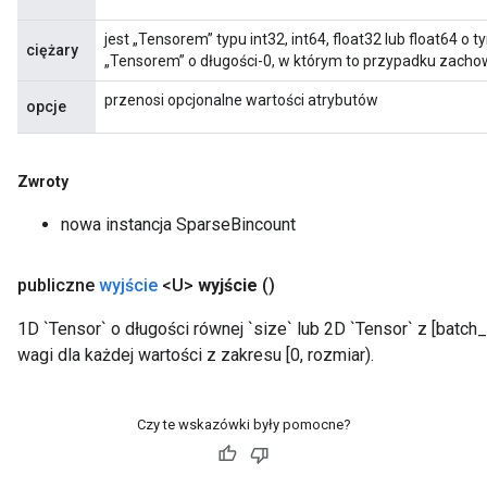
jest „Tensorem” typu int32, int64, float32 lub float64 o 
ciężary
„Tensorem” o długości-0, w którym to przypadku zachow
przenosi opcjonalne wartości atrybutów
opcje
Zwroty
nowa instancja SparseBincount
publiczne
wyjście
<U>
wyjście
()
1D `Tensor` o długości równej `size` lub 2D `Tensor` z [batch
wagi dla każdej wartości z zakresu [0, rozmiar).
Czy te wskazówki były pomocne?