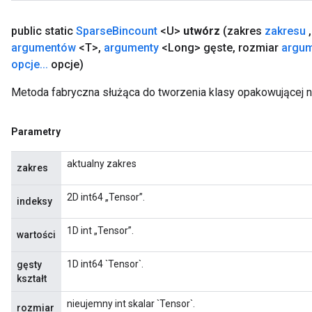
public static
Sparse
Bincount
<U>
utwórz
(zakres
zakresu
,
argumentów
<T>
,
argumenty
<Long> gęste
,
rozmiar
argu
opcje
.
.
.
opcje)
Metoda fabryczna służąca do tworzenia klasy opakowującej 
Parametry
aktualny zakres
zakres
2D int64 „Tensor”.
indeksy
1D int „Tensor”.
wartości
1D int64 `Tensor`.
gęsty
kształt
nieujemny int skalar `Tensor`.
rozmiar