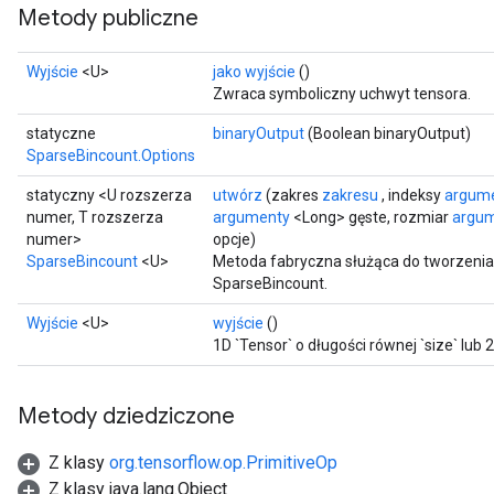
Metody publiczne
Wyjście
<U>
jako wyjście
()
Zwraca symboliczny uchwyt tensora.
statyczne
binaryOutput
(Boolean binaryOutput)
SparseBincount.Options
statyczny <U rozszerza
utwórz
(zakres
zakresu
, indeksy
argum
numer, T rozszerza
argumenty
<Long> gęste, rozmiar
argu
numer>
opcje)
SparseBincount
<U>
Metoda fabryczna służąca do tworzenia
SparseBincount.
Wyjście
<U>
wyjście
()
1D `Tensor` o długości równej `size` lub 2
Metody dziedziczone
Z klasy
org.tensorflow.op.PrimitiveOp
Z klasy java.lang.Object