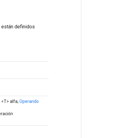
 están definidos
o
<T> alfa,
Operando
eración