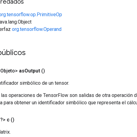
redados
org.tensorflow.op.PrimitiveOp
java.lang.Object
terfaz
org.tensorflow.Operand
públicos
<Objeto>
as
Output
()
tificador simbólico de un tensor.
 las operaciones de TensorFlow son salidas de otra operación 
a para obtener un identificador simbólico que representa el cálcu
<?>
c
()
trix.