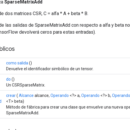
ica
SparseMatrixAdd
e dos matrices CSR, C = alfa * A + beta * B.
de las salidas de SparseMatrixAdd con respecto a alfa y beta no
nsorFlow devolverá ceros para estas entradas).
licos
como salida
()
Devuelve el identificador simbólico de un tensor.
do
()
Un CSRSparseMatrix.
crear
(
Alcance
alcance,
Operando
<?> a,
Operando
<?> b,
Operand
d
<T> beta)
Método de fábrica para crear una clase que envuelve una nueva op
SparseMatrixAdd.