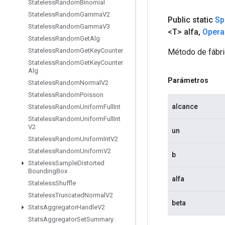
Stateless
Random
Binomial
Stateless
Random
Gamma
V2
Public static
Sp
Stateless
Random
Gamma
V3
<T> alfa
,
Opera
Stateless
Random
Get
Alg
Stateless
Random
Get
Key
Counter
Método de fábri
Stateless
Random
Get
Key
Counter
Alg
Parámetros
Stateless
Random
Normal
V2
Stateless
Random
Poisson
alcance
Stateless
Random
Uniform
Full
Int
Stateless
Random
Uniform
Full
Int
V2
un
Stateless
Random
Uniform
Int
V2
Stateless
Random
Uniform
V2
b
Stateless
Sample
Distorted
Bounding
Box
alfa
Stateless
Shuffle
Stateless
Truncated
Normal
V2
beta
Stats
Aggregator
Handle
V2
Stats
Aggregator
Set
Summary