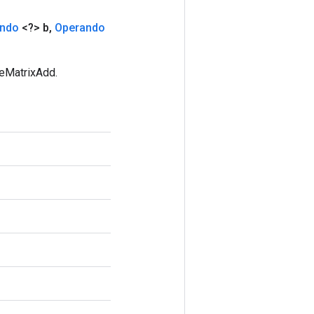
ndo
<?> b
,
Operando
seMatrixAdd.