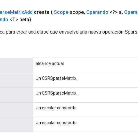
arse
Matrix
Add
create
(
Scope
scope
,
Operando
<?> a
,
Opera
ndo
<T> beta)
ca para crear una clase que envuelve una nueva operación Spar
alcance actual
Un CSRSparseMatrix.
Un CSRSparseMatrix.
Un escalar constante.
Un escalar constante.