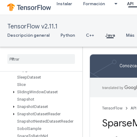
Instalar
Formación
API
Shape
ShapeN
ShardDataset
TensorFlow v2.11.1
ShuffleAndRepeatDatasetV2
ShuffleDatasetV2
Descripción general
Python
C++
Java
Más
ShuffleDatasetV3
Shutdown
Distributed
TPU
Shutdown
TPUSystem
Size
Conozca 
Skipgram
Sleep
Dataset
Slice
Sliding
Window
Dataset
Snapshot
Snapshot
Dataset
TensorFlow
API
Snapshot
Dataset
Reader
Sparse
M
Snapshot
Nested
Dataset
Reader
Sobol
Sample
Space
To
Batch
Nd