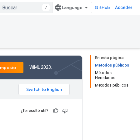
/
GitHub
Acceder
En esta página
Métodos públicos
WiML 2023.
imposio
Métodos
Heredados
Métodos públicos
¿Te resultó útil?