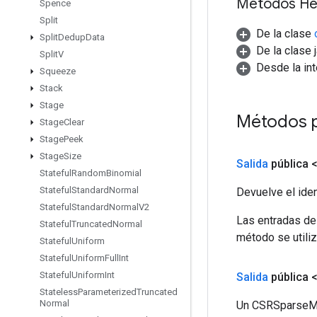
Métodos He
Spence
Split
De la clase
Split
Dedup
Data
De la clase 
Split
V
Desde la in
Squeeze
Stack
Stage
Métodos 
Stage
Clear
Stage
Peek
Stage
Size
Salida
pública 
Stateful
Random
Binomial
Stateful
Standard
Normal
Devuelve el iden
Stateful
Standard
Normal
V2
Las entradas de
Stateful
Truncated
Normal
método se utiliz
Stateful
Uniform
Stateful
Uniform
Full
Int
Stateful
Uniform
Int
Salida
pública 
Stateless
Parameterized
Truncated
Normal
Un CSRSparseMa