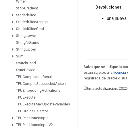
Writer
Devoluciones
Stop
Gradient
Strided
Slice
una nueva
Strided
Slice
Assign
Strided
Slice
Grad
String
Lower
String
NGrams
String
Upper
Sum
Switch
Cond
Salvo que se indique lo con
Sync
Device
están sujetos a la
licencia
TPUCompilation
Result
registrada de Oracle o sus 
TPUCompile
Succeeded
Assert
Última actualización: 2022
TPUEmbedding
Activations
TPUExecute
TPUExecute
And
Update
Variables
TPUOrdinal
Selector
Mantente conectado
TPUPartitioned
Input
Blog
TPUPartitioned
Input
V2