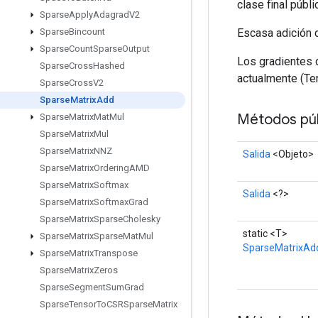
clase final públ
Sparse
Apply
Adagrad
V2
Escasa adición d
Sparse
Bincount
Sparse
Count
Sparse
Output
Los gradientes 
Sparse
Cross
Hashed
actualmente (Te
Sparse
Cross
V2
Sparse
Matrix
Add
Métodos púb
Sparse
Matrix
Mat
Mul
Sparse
Matrix
Mul
Sparse
Matrix
NNZ
Salida
<Objeto>
Sparse
Matrix
Ordering
AMD
Sparse
Matrix
Softmax
Salida
<?>
Sparse
Matrix
Softmax
Grad
Sparse
Matrix
Sparse
Cholesky
static <T>
Sparse
Matrix
Sparse
Mat
Mul
SparseMatrixAd
Sparse
Matrix
Transpose
Sparse
Matrix
Zeros
Sparse
Segment
Sum
Grad
Sparse
Tensor
To
CSRSparse
Matrix