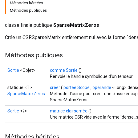
Méthodes héritées
Méthodes publiques
classe finale publique
SparseMatrixZeros
Crée un CSRSparseMatrix entièrement nul avec la forme `den
Méthodes publiques
Sortie
<Objet>
comme Sortie
()
Renvoie le handle symbolique d'un tenseur.
statique <T>
créer
(
portée Scope
,
opérande
<Long> dense
SparseMatrixZeros
Méthode d'usine pour créer une classe encap
SparseMatrixZeros.
Sortie
<?>
matrice clairsemée
()
Une matrice CSR vide avec la forme `dense_
Méthodes héritées