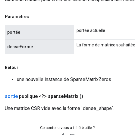
x
Paramètres
portée actuelle
portée
La forme de matrice souhaitée
denseForme
Retour
une nouvelle instance de SparseMatrixZeros
sortie
publique <?>
sparse
Matrix
()
Une matrice CSR vide avec la forme `dense_shape`.
Ce contenu vous a-t-il été utile ?