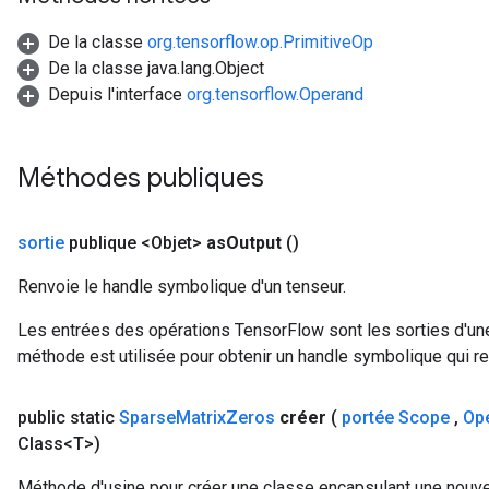
De la classe
org.tensorflow.op.PrimitiveOp
De la classe java.lang.Object
Depuis l'interface
org.tensorflow.Operand
Méthodes publiques
sortie
publique <Objet>
as
Output
()
Renvoie le handle symbolique d'un tenseur.
Les entrées des opérations TensorFlow sont les sorties d'une
méthode est utilisée pour obtenir un handle symbolique qui rep
public static
Sparse
Matrix
Zeros
créer
(
portée Scope
,
Op
Class<T>)
Méthode d'usine pour créer une classe encapsulant une nouve