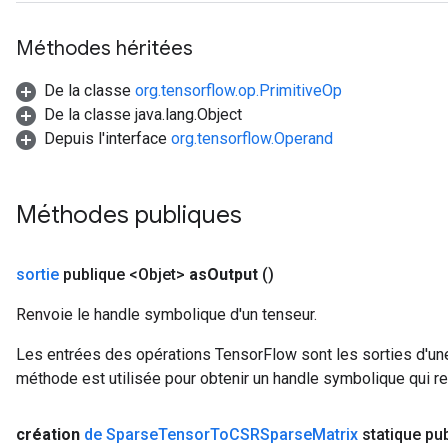
Méthodes héritées
De la classe
org.tensorflow.op.PrimitiveOp
De la classe java.lang.Object
Depuis l'interface
org.tensorflow.Operand
Méthodes publiques
sortie
publique <Objet>
as
Output
()
Renvoie le handle symbolique d'un tenseur.
x
Les entrées des opérations TensorFlow sont les sorties d'une
méthode est utilisée pour obtenir un handle symbolique qui rep
création
de Sparse
Tensor
To
CSRSparse
Matrix
statique pu