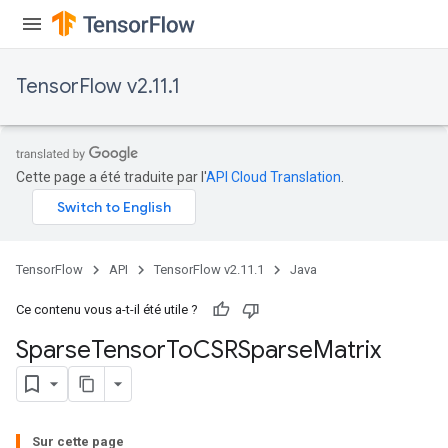
TensorFlow v2.11.1
Cette page a été traduite par l'
API Cloud Translation
.
TensorFlow
API
TensorFlow v2.11.1
Java
Ce contenu vous a-t-il été utile ?
Sparse
Tensor
To
CSRSparse
Matrix
Sur cette page