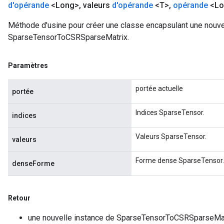
d'opérande
<Long>
,
valeurs
d'opérande
<T>
,
opérande
<Lo
Méthode d'usine pour créer une classe encapsulant une nouve
SparseTensorToCSRSparseMatrix.
Paramètres
portée actuelle
portée
Indices SparseTensor.
indices
Valeurs SparseTensor.
valeurs
Forme dense SparseTensor.
denseForme
Retour
une nouvelle instance de SparseTensorToCSRSparseMa