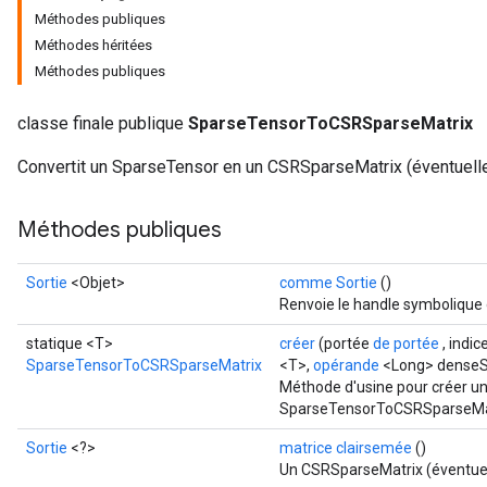
Méthodes publiques
Méthodes héritées
Méthodes publiques
classe finale publique
SparseTensorToCSRSparseMatrix
Convertit un SparseTensor en un CSRSparseMatrix (éventuelle
Méthodes publiques
Sortie
<Objet>
comme Sortie
()
Renvoie le handle symbolique 
statique <T>
créer
(portée
de portée
, indic
SparseTensorToCSRSparseMatrix
<T>,
opérande
<Long> dense
Méthode d'usine pour créer un
SparseTensorToCSRSparseMat
Sortie
<?>
matrice clairsemée
()
Un CSRSparseMatrix (éventuel