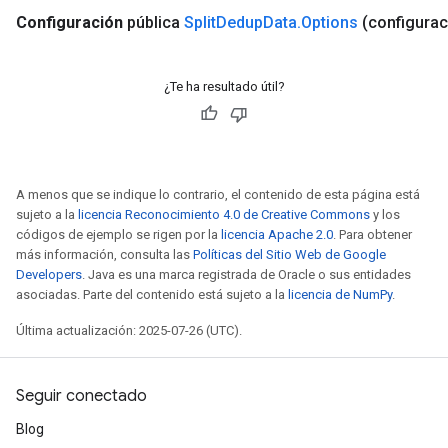
Configuración
pública
Split
Dedup
Data
.
Options
(configurac
¿Te ha resultado útil?
A menos que se indique lo contrario, el contenido de esta página está
sujeto a la
licencia Reconocimiento 4.0 de Creative Commons
y los
códigos de ejemplo se rigen por la
licencia Apache 2.0
. Para obtener
más información, consulta las
Políticas del Sitio Web de Google
x
Developers
. Java es una marca registrada de Oracle o sus entidades
asociadas. Parte del contenido está sujeto a la
licencia de NumPy
.
Última actualización: 2025-07-26 (UTC).
Seguir conectado
Blog