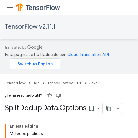
TensorFlow v2.11.1
Esta página se ha traducido con
Cloud Translation API
.
TensorFlow
API
TensorFlow v2.11.1
Java
¿Te ha resultado útil?
Split
Dedup
Data
.
Options
En esta página
Métodos públicos