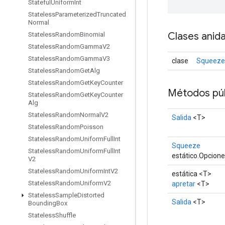
Stateful
Uniform
Int
Stateless
Parameterized
Truncated
Normal
Clases anid
Stateless
Random
Binomial
Stateless
Random
Gamma
V2
Stateless
Random
Gamma
V3
clase
Squeeze
Stateless
Random
Get
Alg
Stateless
Random
Get
Key
Counter
Métodos púb
Stateless
Random
Get
Key
Counter
Alg
Stateless
Random
Normal
V2
Salida
<T>
Stateless
Random
Poisson
Stateless
Random
Uniform
Full
Int
Squeeze
Stateless
Random
Uniform
Full
Int
estático.Opcion
V2
Stateless
Random
Uniform
Int
V2
estática <T>
Stateless
Random
Uniform
V2
apretar
<T>
Stateless
Sample
Distorted
Salida
<T>
Bounding
Box
Stateless
Shuffle