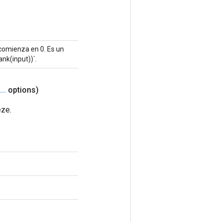
 comienza en 0. Es un
nk(input))`.
.
.
.
options)
eze.