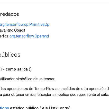
redados
org.tensorflow.op.PrimitiveOp
java.lang.Object
terfaz
org.tensorflow.Operand
públicos
<T>
como salida
()
tificador simbólico de un tensor.
 las operaciones de TensorFlow son salidas de otra operación 
a para obtener un identificador simbólico que representa el cálcu
tions
estático público
(
eje
List<Long>)