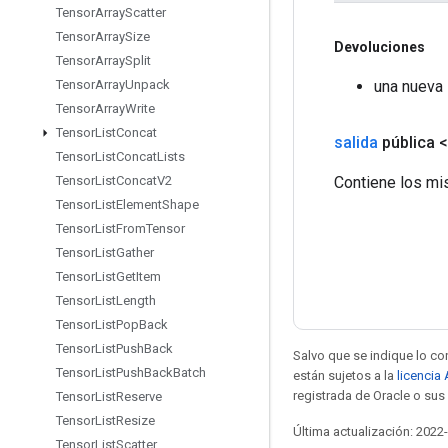
Tensor
Array
Scatter
Tensor
Array
Size
Devoluciones
Tensor
Array
Split
una nueva
Tensor
Array
Unpack
Tensor
Array
Write
Tensor
List
Concat
salida
pública 
Tensor
List
Concat
Lists
Contiene los mi
Tensor
List
Concat
V2
Tensor
List
Element
Shape
Tensor
List
From
Tensor
Tensor
List
Gather
Tensor
List
Get
Item
Tensor
List
Length
Tensor
List
Pop
Back
Tensor
List
Push
Back
Salvo que se indique lo con
Tensor
List
Push
Back
Batch
están sujetos a la
licencia
registrada de Oracle o sus 
Tensor
List
Reserve
Tensor
List
Resize
Última actualización: 2022
Tensor
List
Scatter