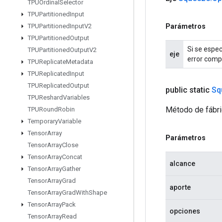
TPUOrdinal
Selector
TPUPartitioned
Input
Parámetros
TPUPartitioned
Input
V2
TPUPartitioned
Output
Si se espec
TPUPartitioned
Output
V2
eje
error compr
TPUReplicate
Metadata
TPUReplicated
Input
TPUReplicated
Output
public static
Sq
TPUReshard
Variables
Método de fábri
TPURound
Robin
Temporary
Variable
Tensor
Array
Parámetros
Tensor
Array
Close
Tensor
Array
Concat
alcance
Tensor
Array
Gather
Tensor
Array
Grad
aporte
Tensor
Array
Grad
With
Shape
Tensor
Array
Pack
opciones
Tensor
Array
Read