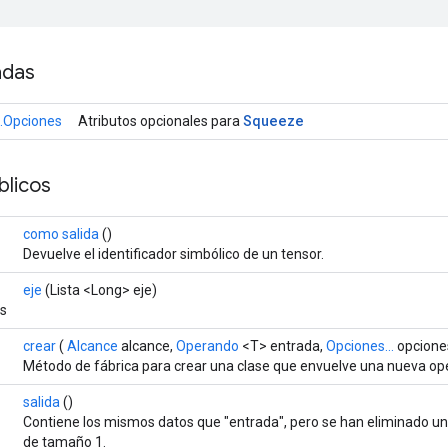
adas
Squeeze
.Opciones
Atributos opcionales para
licos
como salida
()
Devuelve el identificador simbólico de un tensor.
eje
(Lista <Long> eje)
es
crear
(
Alcance
alcance,
Operando
<T> entrada,
Opciones...
opcione
Método de fábrica para crear una clase que envuelve una nueva o
salida
()
Contiene los mismos datos que "entrada", pero se han eliminado 
de tamaño 1.