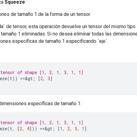
ica
Squeeze
ones de tamaño 1 de la forma de un tensor.
a` de tensor, esta operación devuelve un tensor del mismo tipo
tamaño 1 eliminadas. Si no desea eliminar todas las dimension
iones específicas de tamaño 1 especificando `eje`.
tensor of shape [1, 2, 1, 3, 1, 1]
eze
(
t
))
==&
gt
;
[
2
,
3
]
r dimensiones específicas de tamaño 1:
tensor of shape [1, 2, 1, 3, 1, 1]
eze
(
t
,
[
2
,
4
]))
==&
gt
;
[
1
,
2
,
3
,
1
]