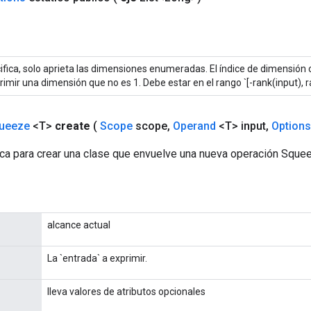
ifica, solo aprieta las dimensiones enumeradas. El índice de dimensión
imir una dimensión que no es 1. Debe estar en el rango `[-rank(input), ra
ueeze
<T>
create
(
Scope
scope
,
Operand
<T> input
,
Options
ca para crear una clase que envuelve una nueva operación Sque
alcance actual
La `entrada` a exprimir.
lleva valores de atributos opcionales