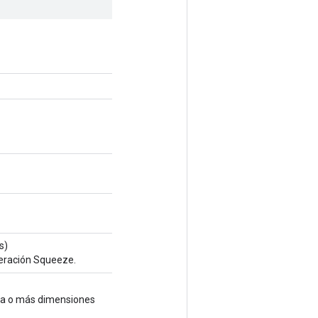
s)
peración Squeeze.
una o más dimensiones