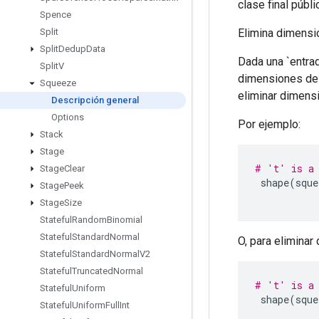
clase final públ
Spence
Elimina dimensi
Split
Split
Dedup
Data
Dada una `entrad
Split
V
dimensiones de 
Squeeze
eliminar dimens
Descripción general
Options
Por ejemplo:
Stack
Stage
# 't' is a 
Stage
Clear
 shape
(
sque
Stage
Peek
Stage
Size
Stateful
Random
Binomial
Stateful
Standard
Normal
O, para elimina
Stateful
Standard
Normal
V2
Stateful
Truncated
Normal
# 't' is a 
Stateful
Uniform
 shape
(
sque
Stateful
Uniform
Full
Int