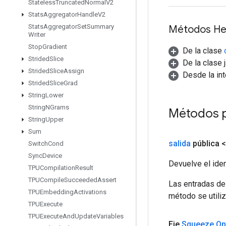
Stateless
Truncated
Normal
V2
Stats
Aggregator
Handle
V2
Stats
Aggregator
Set
Summary
Métodos He
Writer
Stop
Gradient
De la clase
Strided
Slice
De la clase 
Strided
Slice
Assign
Desde la in
Strided
Slice
Grad
String
Lower
String
NGrams
Métodos 
String
Upper
Sum
salida
pública 
Switch
Cond
Sync
Device
Devuelve el iden
TPUCompilation
Result
TPUCompile
Succeeded
Assert
Las entradas de
TPUEmbedding
Activations
método se utiliz
TPUExecute
TPUExecute
And
Update
Variables
Eje
Squeeze
.
Op