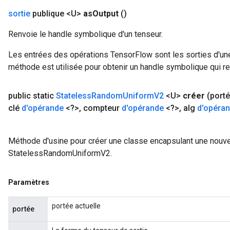
sortie
publique <U>
as
Output
()
Renvoie le handle symbolique d'un tenseur.
Les entrées des opérations TensorFlow sont les sorties d'une
méthode est utilisée pour obtenir un handle symbolique qui rep
public static
Stateless
Random
Uniform
V2
<U>
créer
(port
clé
d'opérande
<?>
,
compteur
d'opérande
<?>
,
alg
d'opéra
Méthode d'usine pour créer une classe encapsulant une nouve
StatelessRandomUniformV2.
Paramètres
portée actuelle
portée