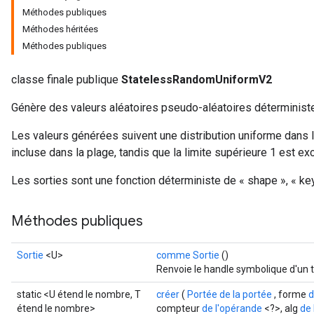
Méthodes publiques
x
Méthodes héritées
Méthodes publiques
classe finale publique
StatelessRandomUniformV2
Génère des valeurs aléatoires pseudo-aléatoires déterministes
Les valeurs générées suivent une distribution uniforme dans la 
incluse dans la plage, tandis que la limite supérieure 1 est exc
Les sorties sont une fonction déterministe de « shape », « key 
Méthodes publiques
Sortie
<U>
comme Sortie
()
Renvoie le handle symbolique d'un 
static <U étend le nombre, T
créer
(
Portée de la portée
, forme
d
étend le nombre>
compteur
de l'opérande
<?>, alg
de 