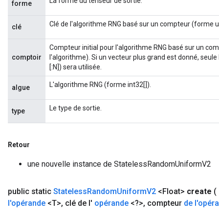
La forme du tenseur de sortie.
forme
Clé de l'algorithme RNG basé sur un compteur (forme ui
clé
Compteur initial pour l'algorithme RNG basé sur un com
comptoir
l'algorithme). Si un vecteur plus grand est donné, seule
[:N]) sera utilisée.
L'algorithme RNG (forme int32[]).
algue
Le type de sortie.
type
Retour
une nouvelle instance de StatelessRandomUniformV2
public static
Stateless
Random
Uniform
V2
<Float>
create
(
l'opérande
<T>
,
clé de l'
opérande
<?>
,
compteur
de l'opér