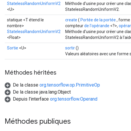
StatelessRandomUniformV2
Méthode d'usine pour créer une cla
<U>
StatelessRandomUniformV2.
statique <T étend le
create
(
Portée de la portée
, forme
nombre>
compteur
de l'opérande
<?>,
opéra
StatelessRandomUniformV2
Méthode d'usine pour créer une cla
<Float>
StatelessRandomUniformV2 à l'aide 
Sortie
<U>
sortir
()
Valeurs aléatoires avec une forme s
Méthodes héritées
De la classe
org.tensorflow.op.PrimitiveOp
De la classe java.lang.Object
Depuis l'interface
org.tensorflow.Operand
Méthodes publiques