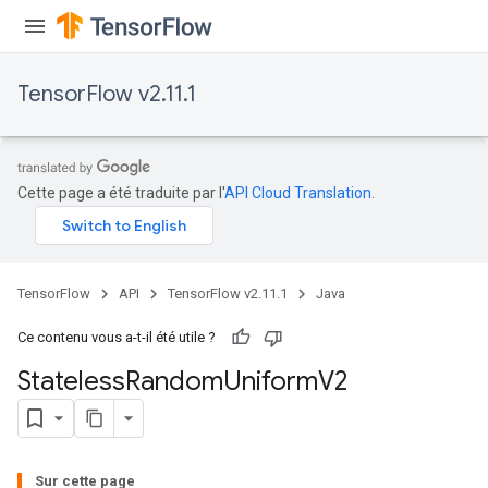
TensorFlow v2.11.1
Cette page a été traduite par l'
API Cloud Translation
.
TensorFlow
API
TensorFlow v2.11.1
Java
Ce contenu vous a-t-il été utile ?
Stateless
Random
Uniform
V2
Sur cette page