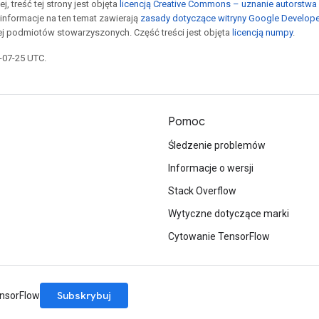
j, treść tej strony jest objęta
licencją Creative Commons – uznanie autorstwa 
informacje na ten temat zawierają
zasady dotyczące witryny Google Develop
jej podmiotów stowarzyszonych. Część treści jest objęta
licencją numpy
.
5-07-25 UTC.
Pomoc
Śledzenie problemów
Informacje o wersji
Stack Overflow
Wytyczne dotyczące marki
Cytowanie TensorFlow
Subskrybuj
ensorFlow