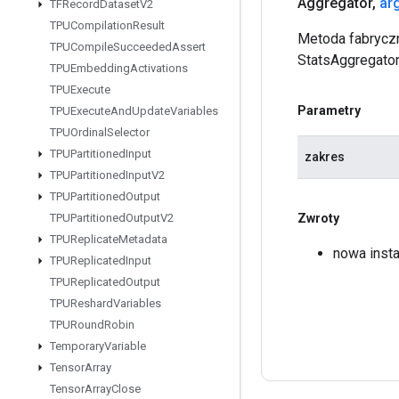
Aggregator
,
ar
TFRecord
Dataset
V2
TPUCompilation
Result
Metoda fabryczn
TPUCompile
Succeeded
Assert
StatsAggregato
TPUEmbedding
Activations
TPUExecute
Parametry
TPUExecute
And
Update
Variables
TPUOrdinal
Selector
TPUPartitioned
Input
zakres
TPUPartitioned
Input
V2
TPUPartitioned
Output
Zwroty
TPUPartitioned
Output
V2
TPUReplicate
Metadata
nowa inst
TPUReplicated
Input
TPUReplicated
Output
TPUReshard
Variables
TPURound
Robin
Temporary
Variable
Tensor
Array
Tensor
Array
Close