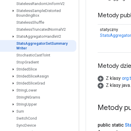
Stateless
Random
Uniform
V2
Stateless
Sample
Distorted
Metody publ
Bounding
Box
Stateless
Shuffle
statyczny
Stateless
Truncated
Normal
V2
StatsAggregato
Stats
Aggregator
Handle
V2
Stats
Aggregator
Set
Summary
Writer
Stochastic
Cast
To
Int
Stop
Gradient
Metody dzi
Strided
Slice
Strided
Slice
Assign
Z klasy
org.
Strided
Slice
Grad
Z klasy java
String
Lower
String
NGrams
String
Upper
Metody pu
Sum
Switch
Cond
public static
St
Sync
Device