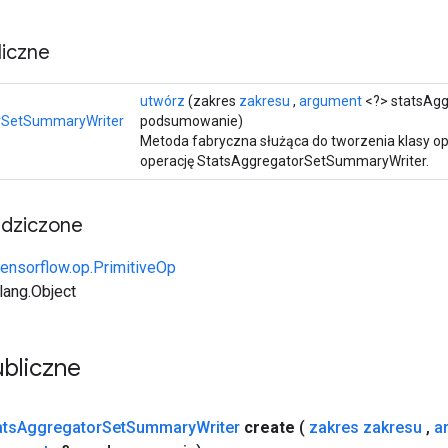
iczne
utwórz
(zakres
zakresu
,
argument
<?> statsAgg
rSetSummaryWriter
podsumowanie)
Metoda fabryczna służąca do tworzenia klasy 
operację StatsAggregatorSetSummaryWriter.
edziczone
tensorflow.op.PrimitiveOp
.lang.Object
bliczne
ats
Aggregator
Set
Summary
Writer
create
(
zakres zakresu
,
a