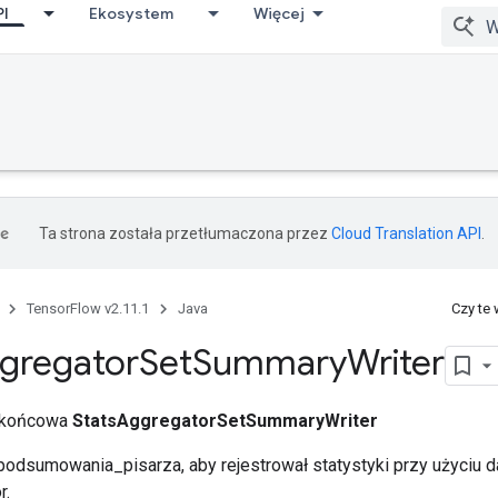
PI
Ekosystem
Więcej
Ta strona została przetłumaczona przez
Cloud Translation API
.
TensorFlow v2.11.1
Java
Czy te
gregator
Set
Summary
Writer
a końcowa
StatsAggregatorSetSummaryWriter
 podsumowania_pisarza, aby rejestrował statystyki przy użyciu 
r.