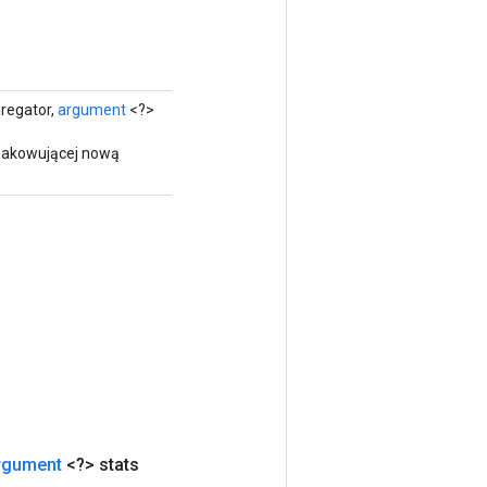
regator,
argument
<?>
opakowującej nową
rgument
<?> stats