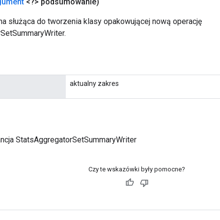
gument
<?> podsumowanie)
a służąca do tworzenia klasy opakowującej nową operację
rSetSummaryWriter.
aktualny zakres
ancja StatsAggregatorSetSummaryWriter
Czy te wskazówki były pomocne?