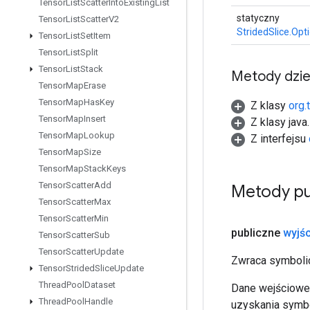
Tensor
List
Scatter
Into
Existing
List
statyczny
Tensor
List
Scatter
V2
StridedSlice.Opt
Tensor
List
Set
Item
Tensor
List
Split
Tensor
List
Stack
Metody dzi
Tensor
Map
Erase
Tensor
Map
Has
Key
Z klasy
org.
Tensor
Map
Insert
Z klasy java
Tensor
Map
Lookup
Z interfejsu
Tensor
Map
Size
Tensor
Map
Stack
Keys
Tensor
Scatter
Add
Metody pu
Tensor
Scatter
Max
Tensor
Scatter
Min
publiczne
wyjśc
Tensor
Scatter
Sub
Tensor
Scatter
Update
Zwraca symbolic
Tensor
Strided
Slice
Update
Thread
Pool
Dataset
Dane wejściowe 
Thread
Pool
Handle
uzyskania symbo