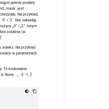
stąpić jawnie podany
`end_mask` jest
zedziału. Na przykład,
0` i `3`. Nie zakładaj,
szący „0” i „2”. Innym
dwa ostatnie (w
`.
y indeks. Na przykład
akodowany w parametrach
i. To kodowanie
one, ..., :-3:-1, :]`