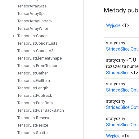
Tensor
Array
Size
Metody publ
Tensor
Array
Split
Tensor
Array
Unpack
Wyjście
<T>
Tensor
Array
Write
Tensor
List
Concat
statyczny
Tensor
List
Concat
Lists
StridedSlice.Opt
Tensor
List
Concat
V2
Tensor
List
Element
Shape
statyczny <T, U
Tensor
List
From
Tensor
rozszerza nume
StridedSlice
<T>
Tensor
List
Gather
Tensor
List
Get
Item
statyczny
Tensor
List
Length
StridedSlice.Opt
Tensor
List
Pop
Back
statyczny
Tensor
List
Push
Back
StridedSlice.Opt
Tensor
List
Push
Back
Batch
Tensor
List
Reserve
statyczny
StridedSlice.Opt
Tensor
List
Resize
Tensor
List
Scatter
Wyjście
<T>