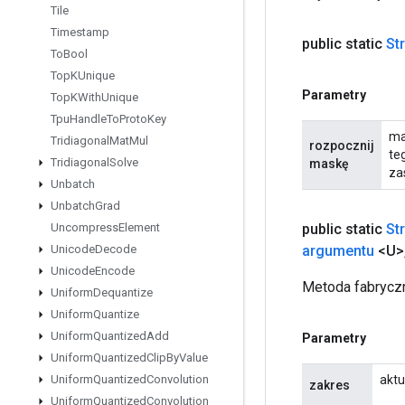
Tile
Timestamp
public static
St
To
Bool
Top
KUnique
Parametry
Top
KWith
Unique
Tpu
Handle
To
Proto
Key
ma
Tridiagonal
Mat
Mul
rozpocznij
te
Tridiagonal
Solve
maskę
zas
Unbatch
Unbatch
Grad
public static
St
Uncompress
Element
argumentu
<U>
Unicode
Decode
Unicode
Encode
Metoda fabryczn
Uniform
Dequantize
Uniform
Quantize
Uniform
Quantized
Add
Parametry
Uniform
Quantized
Clip
By
Value
aktu
Uniform
Quantized
Convolution
zakres
Uniform
Quantized
Convolution