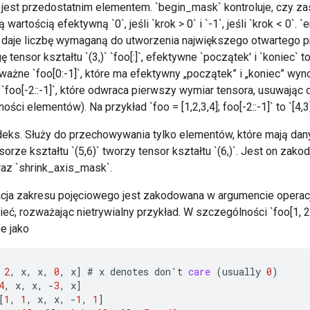
 jest przedostatnim elementem. `begin_mask` kontroluje, czy za
wartością efektywną `0`, jeśli `krok > 0` i `-1`, jeśli `krok < 0`. 
e daje liczbę wymaganą do utworzenia największego otwartego pr
tensor kształtu `(3,)` `foo[:]`, efektywne `początek' i `koniec` to `
ważne `foo[0:-1]`, które ma efektywny „początek” i „koniec” wyno
`foo[-2::-1]`, które odwraca pierwszy wymiar tensora, usuwając 
ności elementów). Na przykład `foo = [1,2,3,4]; foo[-2::-1]` to `[4,3]
deks. Służy do przechowywania tylko elementów, które mają dan
tensorze kształtu `(5,6)` tworzy tensor kształtu `(6,)`. Jest on z
oraz `shrink_axis_mask`.
cja zakresu pojęciowego jest zakodowana w argumencie operacj
eć, rozważając nietrywialny przykład. W szczególności `foo[1, 2:4, N
e jako
2
,
x
,
x
,
0
,
x
]
#
x
denotes
don
'
t
care
(
usually
0
)
4
,
x
,
x
,
-
3
,
x
]
[
1
,
1
,
x
,
x
,
-
1
,
1
]