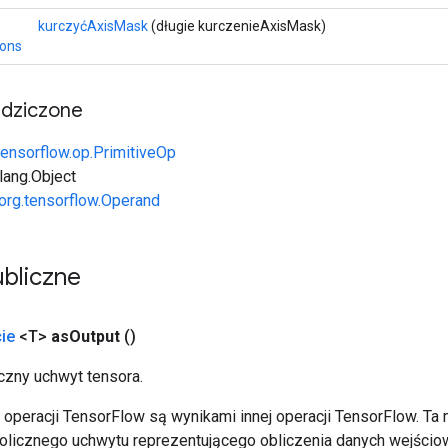
kurczyćAxisMask
(długie kurczenieAxisMask)
ions
edziczone
tensorflow.op.PrimitiveOp
.lang.Object
org.tensorflow.Operand
bliczne
ie
<T>
as
Output
()
zny uchwyt tensora.
operacji TensorFlow są wynikami innej operacji TensorFlow. Ta
licznego uchwytu reprezentującego obliczenia danych wejścio