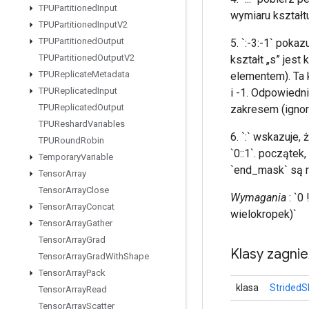
TPUPartitioned
Input
wymiaru kształt
TPUPartitioned
Input
V2
TPUPartitioned
Output
5. `:-3:-1` pok
TPUPartitioned
Output
V2
kształt „s” jest
TPUReplicate
Metadata
elementem). Ta 
TPUReplicated
Input
i -1. Odpowiedn
TPUReplicated
Output
zakresem (ignoru
TPUReshard
Variables
6. `:` wskazuje,
TPURound
Robin
`0::1`. początek
Temporary
Variable
`end_mask` są r
Tensor
Array
Tensor
Array
Close
Wymagania
: `0
Tensor
Array
Concat
wielokropek)`
Tensor
Array
Gather
Tensor
Array
Grad
Klasy zagni
Tensor
Array
Grad
With
Shape
Tensor
Array
Pack
klasa
StridedS
Tensor
Array
Read
Tensor
Array
Scatter