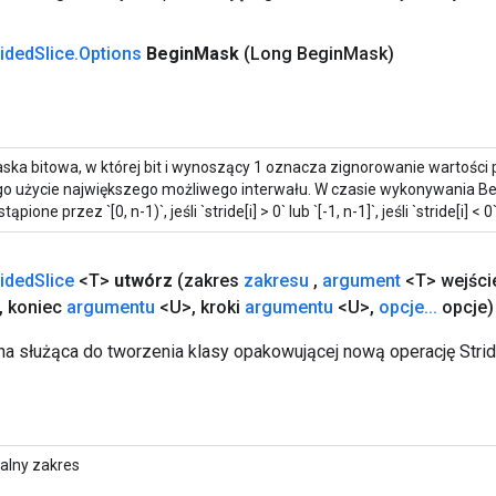
rided
Slice
.
Options
Begin
Mask
(Long Begin
Mask)
ska ​​bitowa, w której bit i wynoszący 1 oznacza zignorowanie wartości
go użycie największego możliwego interwału. W czasie wykonywania Beg
tąpione przez `[0, n-1)`, jeśli `stride[i] > 0` lub `[-1, n-1]`, jeśli `stride[i] < 0
rided
Slice
<T>
utwórz
(zakres
zakresu
,
argument
<T> wejści
,
koniec
argumentu
<U>
,
kroki
argumentu
<U>
,
opcje
.
.
.
opcje)
a służąca do tworzenia klasy opakowującej nową operację Strid
alny zakres