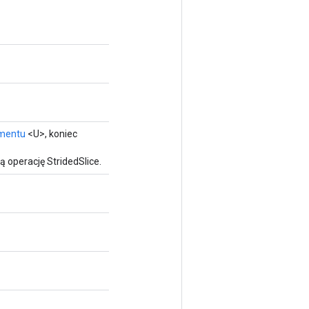
mentu
<U>, koniec
 operację StridedSlice.