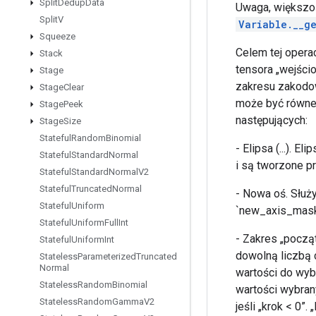
Split
Dedup
Data
Uwaga, większo
Split
V
Variable.__ge
Squeeze
Celem tej opera
Stack
tensora „wejści
Stage
zakresu zakodow
Stage
Clear
może być równe 
Stage
Peek
następujących:
Stage
Size
Stateful
Random
Binomial
- Elipsa (...). 
Stateful
Standard
Normal
i są tworzone pr
Stateful
Standard
Normal
V2
Stateful
Truncated
Normal
- Nowa oś. Służ
Stateful
Uniform
`new_axis_mask`. 
Stateful
Uniform
Full
Int
- Zakres „począt
Stateful
Uniform
Int
dowolną liczbą 
Stateless
Parameterized
Truncated
Normal
wartości do wyb
Stateless
Random
Binomial
wartości wybrany
Stateless
Random
Gamma
V2
jeśli „krok < 0”