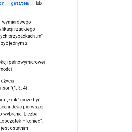
or.__getitem__
lub
 n-wymiarowego
fikacji rzadkiego
rych przypadkach „m”
e być jednym z
lekcji pełnowymiarowej
amości.
 użyciu
sor `(1, 3, 4)`.
aru. „krok” może być
jącą indeks pierwszej
o wybrania. Liczba
 „początek – koniec”,
 jest ostatnim