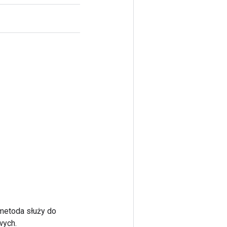
 metoda służy do
wych.