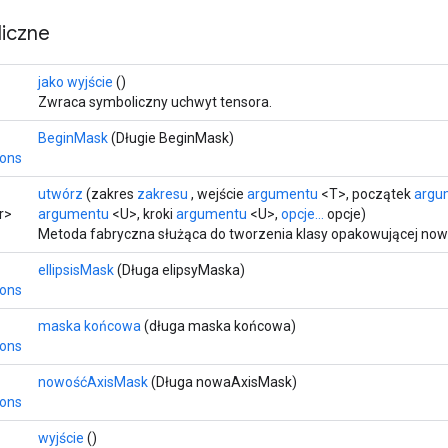
iczne
jako wyjście
()
Zwraca symboliczny uchwyt tensora.
BeginMask
(Długie BeginMask)
ions
utwórz
(zakres
zakresu
, wejście
argumentu
<T>, początek
argu
r>
argumentu
<U>, kroki
argumentu
<U>,
opcje...
opcje)
Metoda fabryczna służąca do tworzenia klasy opakowującej nową
ellipsisMask
(Długa elipsyMaska)
ions
maska ​​końcowa
(długa maska ​​końcowa)
ions
nowośćAxisMask
(Długa nowaAxisMask)
ions
wyjście
()