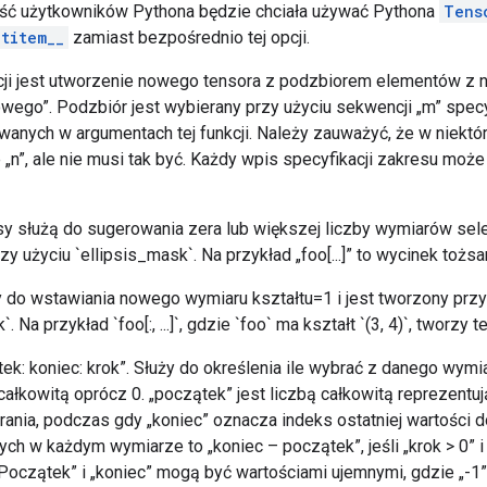
ść użytkowników Pythona będzie chciała używać Pythona
Tens
titem__
zamiast bezpośrednio tej opcji.
cji jest utworzenie nowego tensora z podzbiorem elementów z
owego”. Podzbiór jest wybierany przy użyciu sekwencji „m” specy
anych w argumentach tej funkcji. Należy zauważyć, że w niektó
„n”, ale nie musi tak być. Każdy wpis specyfikacji zakresu moż
Elipsy służą do sugerowania zera lub większej liczby wymiarów se
zy użyciu `ellipsis_mask`. Na przykład „foo[...]” to wycinek tożs
y do wstawiania nowego wymiaru kształtu=1 i jest tworzony przy
Na przykład `foo[:, ...]`, gdzie `foo` ma kształt `(3, 4)`, tworzy ten
ek: koniec: krok”. Służy do określenia ile wybrać z danego wymi
całkowitą oprócz 0. „początek” jest liczbą całkowitą reprezentu
rania, podczas gdy „koniec” oznacza indeks ostatniej wartości d
ch w każdym wymiarze to „koniec – początek”, jeśli „krok > 0” i
. „Początek” i „koniec” mogą być wartościami ujemnymi, gdzie „-1”