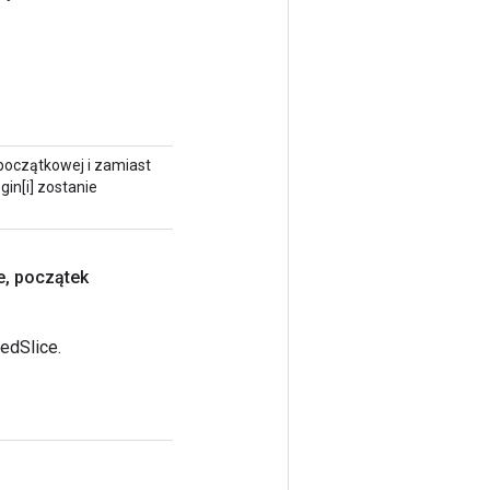
 początkowej i zamiast
in[i] zostanie
`
e
,
początek
edSlice.