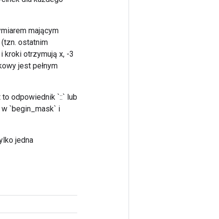
 wymiarem mającym
 (tzn. ostatnim
kroki otrzymują x, -3
tkowy jest pełnym
to odpowiednik `::` lub
y w `begin_mask` i
tylko jedna