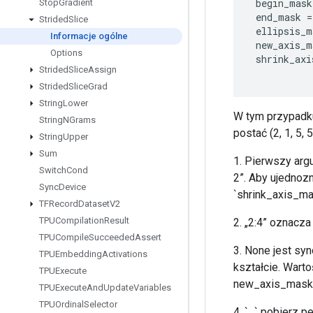
begin_mask
Stop
Gradient
end_mask
=
Strided
Slice
ellipsis_m
Informacje ogólne
new_axis_m
Options
shrink_axi
Strided
Slice
Assign
Strided
Slice
Grad
String
Lower
W tym przypadku,
String
NGrams
postać (2, 1, 5,
String
Upper
Sum
1. Pierwszy arg
Switch
Cond
2”. Aby ujednoz
Sync
Device
`shrink_axis_ma
TFRecord
Dataset
V2
TPUCompilation
Result
2. „2:4” oznacza
TPUCompile
Succeeded
Assert
3. None jest s
TPUEmbedding
Activations
kształcie. Warto
TPUExecute
new_axis_mask
TPUExecute
And
Update
Variables
TPUOrdinal
Selector
4. `...` pobierz