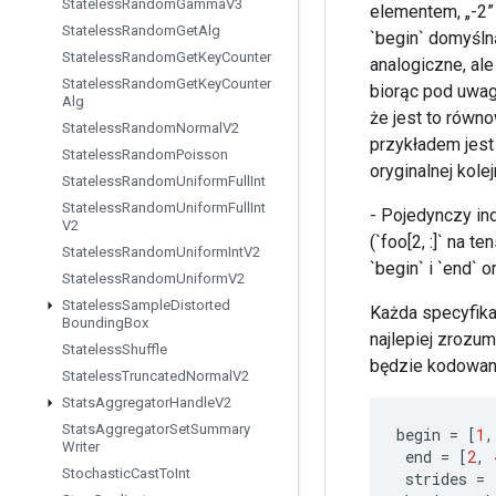
Stateless
Random
Gamma
V3
elementem, „-2”
Stateless
Random
Get
Alg
`begin` domyślną 
Stateless
Random
Get
Key
Counter
analogiczne, al
Stateless
Random
Get
Key
Counter
biorąc pod uwagę 
Alg
że jest to równo
Stateless
Random
Normal
V2
przykładem jest 
Stateless
Random
Poisson
oryginalnej kolej
Stateless
Random
Uniform
Full
Int
Stateless
Random
Uniform
Full
Int
- Pojedynczy in
V2
(`foo[2, :]` na 
Stateless
Random
Uniform
Int
V2
`begin` i `end` 
Stateless
Random
Uniform
V2
Stateless
Sample
Distorted
Każda specyfika
Bounding
Box
najlepiej zrozumi
Stateless
Shuffle
będzie kodowan
Stateless
Truncated
Normal
V2
Stats
Aggregator
Handle
V2
Stats
Aggregator
Set
Summary
begin
=
[
1
,
Writer
end
=
[
2
,
Stochastic
Cast
To
Int
strides
=