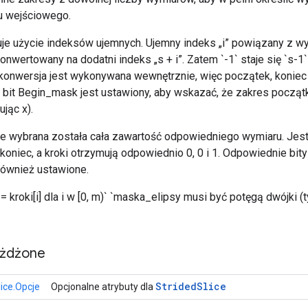
u wejściowego.
azuje użycie indeksów ujemnych. Ujemny indeks „i” powiązany z
 konwertowany na dodatni indeks „s + i”. Zatem `-1` staje się `s-1`
konwersja jest wykonywana wewnętrznie, więc początek, koniec i 
i bit Begin_mask jest ustawiony, aby wskazać, że zakres począ
jąc x).
 że wybrana została cała zawartość odpowiedniego wymiaru. Jest 
, koniec, a kroki otrzymują odpowiednio 0, 0 i 1. Odpowiednie bit
ównież ustawione.
 != kroki[i] dla i w [0, m)` `maska_elipsy musi być potęgą dwójki (
eżdżone
Strided
Slice
lice.Opcje
Opcjonalne atrybuty dla