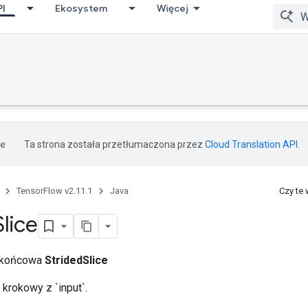
PI
Ekosystem
Więcej
Ta strona została przetłumaczona przez
Cloud Translation API
.
TensorFlow v2.11.1
Java
Czy te
Slice
a końcowa
StridedSlice
krokowy z `input`.