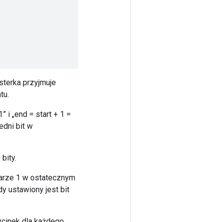
asterka przyjmuje
tu.
i „end = start + 1 =
edni bit w
bity.
iarze 1 w ostatecznym
y ustawiony jest bit
wycinek dla każdego