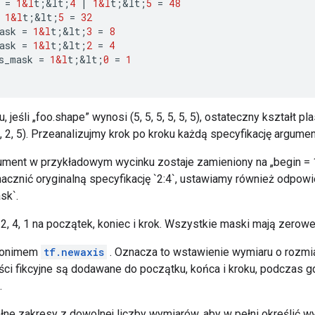
=
1&l
t
;
&
lt
;
4
|
1&l
t
;
&
lt
;
5
=
48
1&l
t
;
&
lt
;
5
=
32
ask
=
1&l
t
;
&
lt
;
3
=
8
ask
=
1&l
t
;
&
lt
;
2
=
4
s_mask
=
1&l
t
;
&
lt
;
0
=
1
 jeśli „foo.shape” wynosi (5, 5, 5, 5, 5, 5), ostateczny kształt pl
 5, 2, 5). Przeanalizujmy krok po kroku każdą specyfikację argumen
ument w przykładowym wycinku zostaje zamieniony na „begin = 1” 
nacznić oryginalną specyfikację `2:4`, ustawiamy również odpowi
sk`.
 2, 4, 1 na początek, koniec i krok. Wszystkie maski mają zerowe 
ynonimem
tf.newaxis
. Oznacza to wstawienie wymiaru o rozm
ści fikcyjne są dodawane do początku, końca i kroku, podczas gd
.
 pełne zakresy z dowolnej liczby wymiarów, aby w pełni określić 