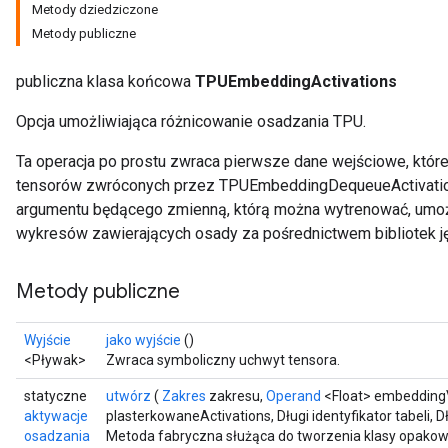
Metody dziedziczone
Metody publiczne
publiczna klasa końcowa
TPUEmbeddingActivations
Opcja umożliwiająca różnicowanie osadzania TPU.
Ta operacja po prostu zwraca pierwsze dane wejściowe, które, 
tensorów zwróconych przez TPUEmbeddingDequeueActivations.
argumentu będącego zmienną, którą można wytrenować, umoż
wykresów zawierających osady za pośrednictwem bibliotek 
Metody publiczne
Wyjście
jako wyjście
()
<Pływak>
Zwraca symboliczny uchwyt tensora.
statyczne
utwórz
(
Zakres
zakresu,
Operand
<Float> embeddingV
aktywacje
plasterkowaneActivations, Długi identyfikator tabeli, 
osadzania
Metoda fabryczna służąca do tworzenia klasy opakow