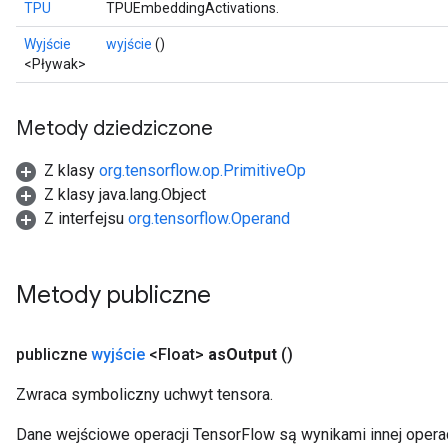
TPU
TPUEmbeddingActivations.
Wyjście
wyjście
()
<Pływak>
Metody dziedziczone
Z klasy
org.tensorflow.op.PrimitiveOp
Z klasy java.lang.Object
Z interfejsu
org.tensorflow.Operand
Metody publiczne
publiczne
wyjście
<Float>
as
Output
()
Zwraca symboliczny uchwyt tensora.
Dane wejściowe operacji TensorFlow są wynikami innej operac