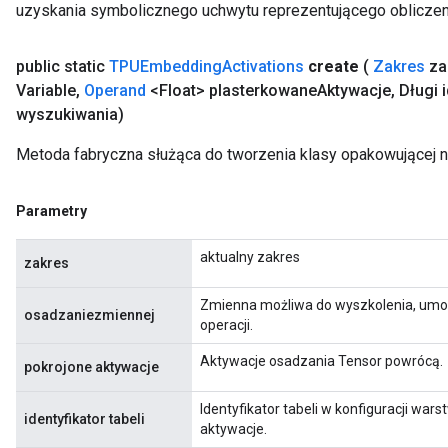
uzyskania symbolicznego uchwytu reprezentującego obliczen
public static
TPUEmbedding
Activations
create
(
Zakres
za
Variable
,
Operand
<Float> plasterkowane
Aktywacje
,
Długi i
wyszukiwania)
Metoda fabryczna służąca do tworzenia klasy opakowującej 
Parametry
aktualny zakres
zakres
Zmienna możliwa do wyszkolenia, umoż
osadzaniezmiennej
operacji.
Aktywacje osadzania Tensor powrócą.
pokrojone aktywacje
Identyfikator tabeli w konfiguracji wars
identyfikator tabeli
aktywacje.