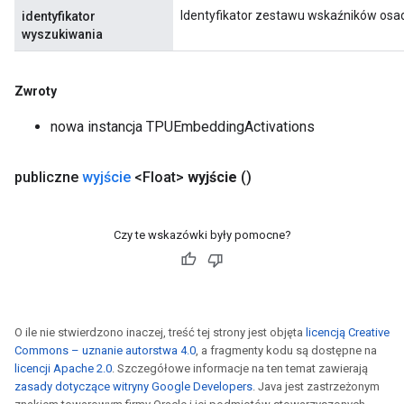
Identyfikator zestawu wskaźników osad
identyfikator
wyszukiwania
Zwroty
nowa instancja TPUEmbeddingActivations
publiczne
wyjście
<Float>
wyjście
()
Czy te wskazówki były pomocne?
O ile nie stwierdzono inaczej, treść tej strony jest objęta
licencją Creative
Commons – uznanie autorstwa 4.0
, a fragmenty kodu są dostępne na
licencji Apache 2.0
. Szczegółowe informacje na ten temat zawierają
zasady dotyczące witryny Google Developers
. Java jest zastrzeżonym