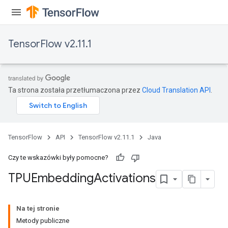
TensorFlow v2.11.1
Ta strona została przetłumaczona przez
Cloud Translation API
.
TensorFlow
API
TensorFlow v2.11.1
Java
Czy te wskazówki były pomocne?
TPUEmbedding
Activations
Na tej stronie
Metody publiczne