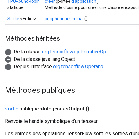
TPURoundRobin
créer
(portée
d'application
)
statique
Méthode d'usine pour créer une classe encapsu
Sortie
<Entier>
périphériqueOrdinal
()
Méthodes héritées
De la classe
org.tensorflow.op.PrimitiveOp
De la classe java.lang.Object
Depuis l'interface
org.tensorflow.Operand
Méthodes publiques
sortie
publique <Integer>
as
Output
()
Renvoie le handle symbolique d'un tenseur.
Les entrées des opérations TensorFlow sont les sorties d'une