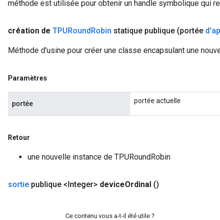
méthode est utilisée pour obtenir un handle symbolique qui rep
création de
TPURound
Robin
statique publique
(portée
d'ap
Méthode d'usine pour créer une classe encapsulant une nouv
Paramètres
portée actuelle
portée
Retour
une nouvelle instance de TPURoundRobin
sortie
publique <Integer>
device
Ordinal
()
Ce contenu vous a-t-il été utile ?