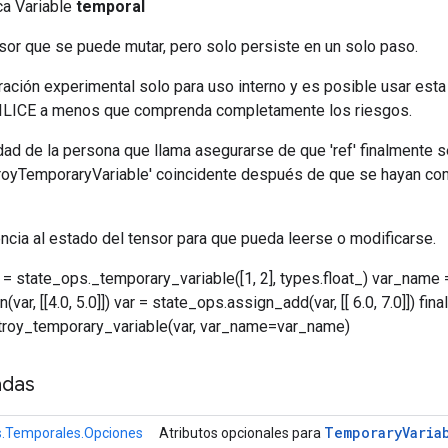
ica Variable
temporal
sor que se puede mutar, pero solo persiste en un solo paso.
ración experimental solo para uso interno y es posible usar est
TILICE a menos que comprenda completamente los riesgos.
ad de la persona que llama asegurarse de que 'ref' finalmente 
royTemporaryVariable' coincidente después de que se hayan co
ncia al estado del tensor para que pueda leerse o modificarse.
 = state_ops._temporary_variable([1, 2], types.float_) var_name 
var, [[4.0, 5.0]]) var = state_ops.assign_add(var, [[ 6.0, 7.0]]) fina
troy_temporary_variable(var, var_name=var_name)
adas
Temporary
Varia
s.Temporales.Opciones
Atributos opcionales para