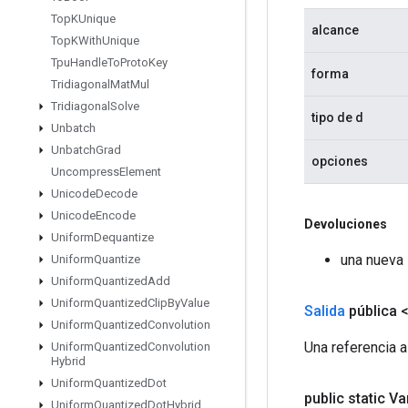
Top
KUnique
alcance
Top
KWith
Unique
Tpu
Handle
To
Proto
Key
forma
Tridiagonal
Mat
Mul
Tridiagonal
Solve
tipo de d
Unbatch
Unbatch
Grad
opciones
Uncompress
Element
Unicode
Decode
Unicode
Encode
Devoluciones
Uniform
Dequantize
una nueva 
Uniform
Quantize
Uniform
Quantized
Add
Uniform
Quantized
Clip
By
Value
Salida
pública 
Uniform
Quantized
Convolution
Una referencia al
Uniform
Quantized
Convolution
Hybrid
Uniform
Quantized
Dot
public static V
Uniform
Quantized
Dot
Hybrid