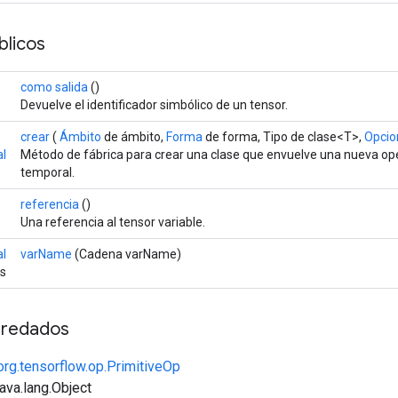
licos
como salida
()
Devuelve el identificador simbólico de un tensor.
crear
(
Ámbito
de ámbito,
Forma
de forma, Tipo de clase<T>,
Opcion
al
Método de fábrica para crear una clase que envuelve una nueva ope
temporal.
referencia
()
Una referencia al tensor variable.
l
varName
(Cadena varName)
es
redados
org.tensorflow.op.PrimitiveOp
java.lang.Object