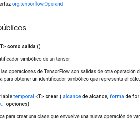
terfaz
org.tensorflow.Operand
públicos
<T>
como salida
()
tificador simbólico de un tensor.
 las operaciones de TensorFlow son salidas de otra operación 
a para obtener un identificador simbólico que representa el cálcu
ariable
temporal
<T>
crear
(
alcance
de alcance
,
forma
de fo
s
.
.
.
opciones)
ca para crear una clase que envuelve una nueva operación de var