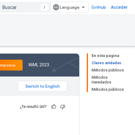
/
GitHub
Acceder
En esta página
Clases anidadas
WiML 2023.
imposio
Métodos públicos
Métodos
Heredados
Métodos públicos
¿Te resultó útil?