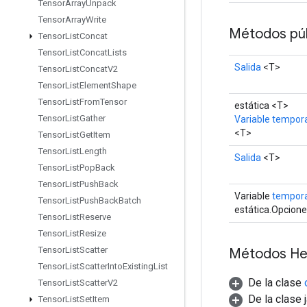
Tensor
Array
Unpack
Tensor
Array
Write
Métodos púb
Tensor
List
Concat
Tensor
List
Concat
Lists
Salida
<T>
Tensor
List
Concat
V2
Tensor
List
Element
Shape
Tensor
List
From
Tensor
estática <T>
Tensor
List
Gather
Variable tempor
<T>
Tensor
List
Get
Item
Tensor
List
Length
Salida
<T>
Tensor
List
Pop
Back
Tensor
List
Push
Back
Variable
tempora
Tensor
List
Push
Back
Batch
estática.Opcion
Tensor
List
Reserve
Tensor
List
Resize
Tensor
List
Scatter
Métodos He
Tensor
List
Scatter
Into
Existing
List
De la clase
Tensor
List
Scatter
V2
De la clase 
Tensor
List
Set
Item