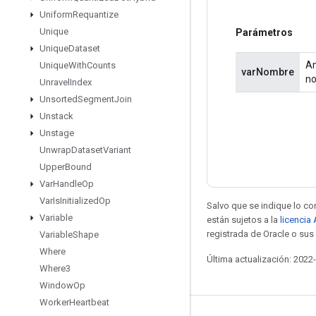
Uniform
Requantize
Unique
Parámetros
Unique
Dataset
An
Unique
With
Counts
varNombre
no
Unravel
Index
Unsorted
Segment
Join
Unstack
Unstage
Unwrap
Dataset
Variant
Upper
Bound
Var
Handle
Op
Var
Is
Initialized
Op
Salvo que se indique lo con
Variable
están sujetos a la
licencia
registrada de Oracle o sus 
Variable
Shape
Where
Última actualización: 2022
Where3
Window
Op
Worker
Heartbeat