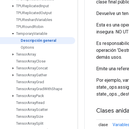
clase final públ
TPUReplicated
Input
Devuelve un ten
TPUReplicated
Output
TPUReshard
Variables
Esta es una ope
TPURound
Robin
insegura. NO U
Temporary
Variable
Descripción general
Es responsabilid
Options
operación 'Dest
Tensor
Array
demás usos.
Tensor
Array
Close
Emite una refere
Tensor
Array
Concat
Tensor
Array
Gather
Por ejemplo, var
Tensor
Array
Grad
state_ops.assign(
Tensor
Array
Grad
With
Shape
state_ops._des
Tensor
Array
Pack
Tensor
Array
Read
Clases anid
Tensor
Array
Scatter
Tensor
Array
Size
Tensor
Array
Split
clase
Variable