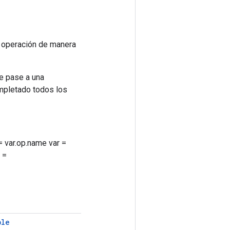
a operación de manera
se pase a una
mpletado todos los
= var.op.name var =
l =
ble