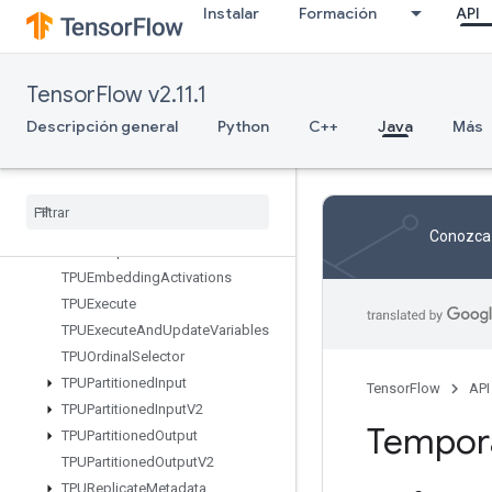
Instalar
Formación
API
StridedSliceAssign
StridedSliceGrad
StringLower
TensorFlow v2.11.1
StringNGrams
StringUpper
Descripción general
Python
C++
Java
Más
Sum
Switch
Cond
Sync
Device
TPUCompilation
Result
Conozca 
TPUCompile
Succeeded
Assert
TPUEmbedding
Activations
TPUExecute
TPUExecute
And
Update
Variables
TPUOrdinal
Selector
TPUPartitioned
Input
TensorFlow
API
TPUPartitioned
Input
V2
Tempor
TPUPartitioned
Output
TPUPartitioned
Output
V2
TPUReplicate
Metadata