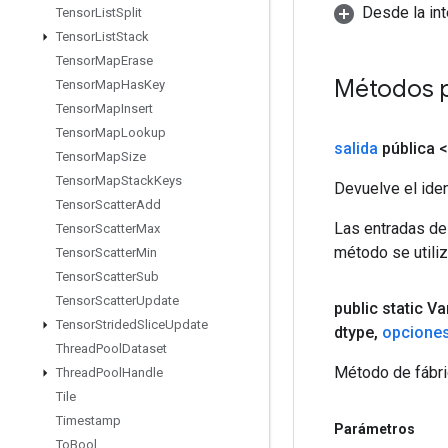
Desde la in
Tensor
List
Split
Tensor
List
Stack
Tensor
Map
Erase
Métodos 
Tensor
Map
Has
Key
Tensor
Map
Insert
Tensor
Map
Lookup
salida
pública 
Tensor
Map
Size
Tensor
Map
Stack
Keys
Devuelve el iden
Tensor
Scatter
Add
Las entradas de
Tensor
Scatter
Max
método se utiliz
Tensor
Scatter
Min
Tensor
Scatter
Sub
Tensor
Scatter
Update
public static V
Tensor
Strided
Slice
Update
dtype
,
opcione
Thread
Pool
Dataset
Método de fábri
Thread
Pool
Handle
Tile
Timestamp
Parámetros
To
Bool