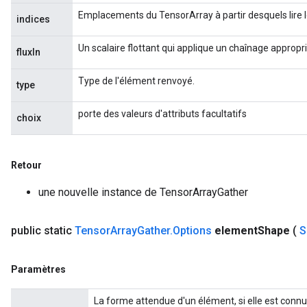
Emplacements du TensorArray à partir desquels lire 
indices
Un scalaire flottant qui applique un chaînage appropr
fluxIn
Type de l'élément renvoyé.
type
porte des valeurs d'attributs facultatifs
choix
Retour
une nouvelle instance de TensorArrayGather
public static
Tensor
Array
Gather
.
Options
element
Shape
(
S
Paramètres
La forme attendue d'un élément, si elle est connue