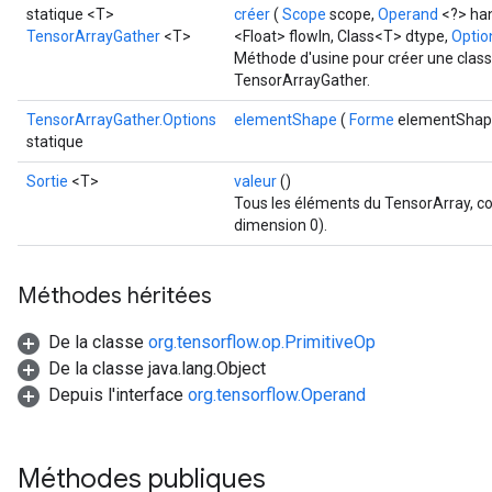
statique <T>
créer
(
Scope
scope,
Operand
<?> ha
TensorArrayGather
<T>
<Float> flowIn, Class<T> dtype,
Option
Méthode d'usine pour créer une clas
TensorArrayGather.
TensorArrayGather.Options
elementShape
(
Forme
elementShap
statique
Sortie
<T>
valeur
()
Tous les éléments du TensorArray, co
dimension 0).
Méthodes héritées
De la classe
org.tensorflow.op.PrimitiveOp
De la classe java.lang.Object
Depuis l'interface
org.tensorflow.Operand
Méthodes publiques