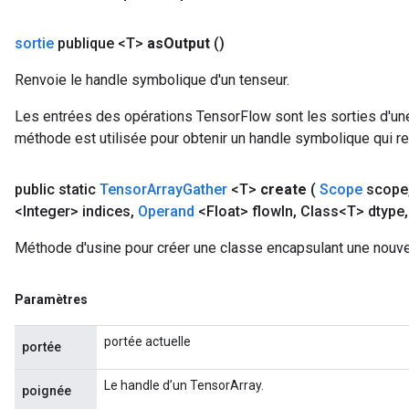
sortie
publique <T>
as
Output
()
Renvoie le handle symbolique d'un tenseur.
Les entrées des opérations TensorFlow sont les sorties d'une
méthode est utilisée pour obtenir un handle symbolique qui rep
public static
Tensor
Array
Gather
<T>
create
(
Scope
scope
<Integer> indices
,
Operand
<Float> flow
In
,
Class<T> dtype
,
Méthode d'usine pour créer une classe encapsulant une nouve
Paramètres
portée actuelle
portée
Le handle d’un TensorArray.
poignée