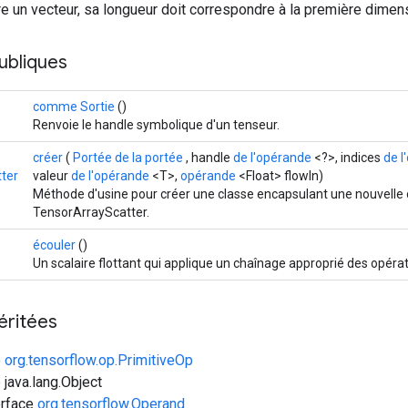
tre un vecteur, sa longueur doit correspondre à la première dimens
ubliques
comme Sortie
()
Renvoie le handle symbolique d'un tenseur.
créer
(
Portée de la portée
, handle
de l'opérande
<?>, indices
de l
ter
valeur
de l'opérande
<T>,
opérande
<Float> flowIn)
Méthode d'usine pour créer une classe encapsulant une nouvelle
TensorArrayScatter.
écouler
()
Un scalaire flottant qui applique un chaînage approprié des opérat
éritées
e
org.tensorflow.op.PrimitiveOp
 java.lang.Object
erface
org.tensorflow.Operand