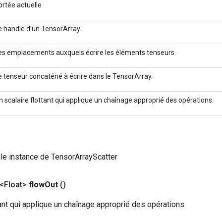
ortée actuelle
e handle d’un TensorArray.
es emplacements auxquels écrire les éléments tenseurs.
e tenseur concaténé à écrire dans le TensorArray.
n scalaire flottant qui applique un chaînage approprié des opérations.
le instance de TensorArrayScatter
<Float>
flow
Out
()
tant qui applique un chaînage approprié des opérations.