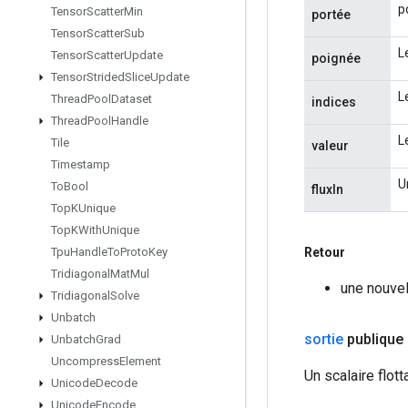
p
Tensor
Scatter
Min
portée
Tensor
Scatter
Sub
L
Tensor
Scatter
Update
poignée
Tensor
Strided
Slice
Update
L
Thread
Pool
Dataset
indices
Thread
Pool
Handle
L
Tile
valeur
Timestamp
U
To
Bool
fluxIn
Top
KUnique
Top
KWith
Unique
Retour
Tpu
Handle
To
Proto
Key
Tridiagonal
Mat
Mul
une nouvel
Tridiagonal
Solve
Unbatch
sortie
publique 
Unbatch
Grad
Uncompress
Element
Un scalaire flot
Unicode
Decode
Unicode
Encode