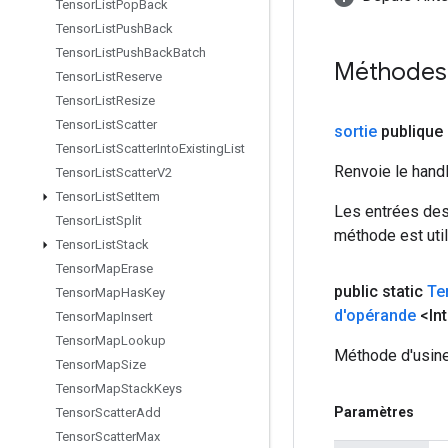
Tensor
List
Pop
Back
Tensor
List
Push
Back
Tensor
List
Push
Back
Batch
Méthodes
Tensor
List
Reserve
Tensor
List
Resize
Tensor
List
Scatter
sortie
publique 
Tensor
List
Scatter
Into
Existing
List
Renvoie le hand
Tensor
List
Scatter
V2
Tensor
List
Set
Item
Les entrées des
Tensor
List
Split
méthode est util
Tensor
List
Stack
Tensor
Map
Erase
public static
Te
Tensor
Map
Has
Key
d'opérande
<In
Tensor
Map
Insert
Tensor
Map
Lookup
Méthode d'usine
Tensor
Map
Size
Tensor
Map
Stack
Keys
Paramètres
Tensor
Scatter
Add
Tensor
Scatter
Max