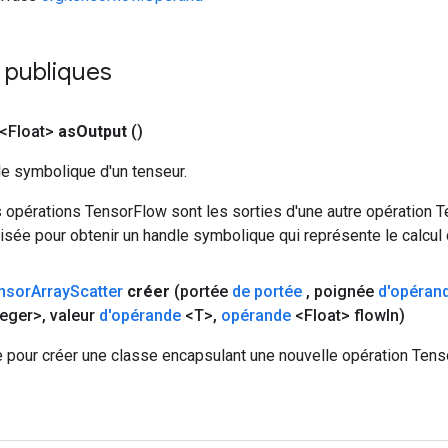
 publiques
<Float>
as
Output
()
le symbolique d'un tenseur.
 opérations TensorFlow sont les sorties d'une autre opération T
isée pour obtenir un handle symbolique qui représente le calcul d
nsor
Array
Scatter
créer
(portée
de portée
,
poignée
d'opéran
teger>
,
valeur
d'opérande
<T>
,
opérande
<Float> flow
In)
 pour créer une classe encapsulant une nouvelle opération Tenso