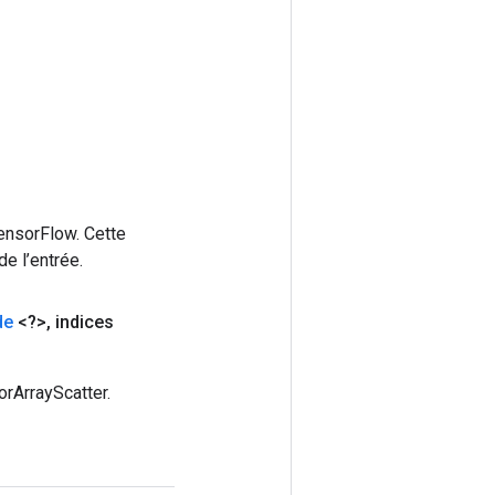
ensorFlow. Cette
e l’entrée.
de
<?>
,
indices
rArrayScatter.