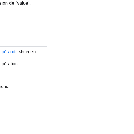
ion de `value`.
'opérande
<Integer>,
 opération
ions.