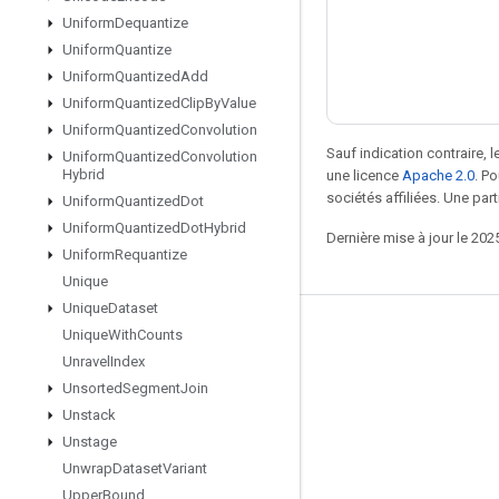
Uniform
Dequantize
Uniform
Quantize
Uniform
Quantized
Add
Uniform
Quantized
Clip
By
Value
Uniform
Quantized
Convolution
Sauf indication contraire, 
Uniform
Quantized
Convolution
Hybrid
une licence
Apache 2.0
. P
sociétés affiliées. Une part
Uniform
Quantized
Dot
Uniform
Quantized
Dot
Hybrid
Dernière mise à jour le 202
Uniform
Requantize
Unique
Unique
Dataset
Rester connecté
Unique
With
Counts
Unravel
Index
Blog
Unsorted
Segment
Join
Forum
Unstack
Unstage
GitHub
Unwrap
Dataset
Variant
Twitter
Upper
Bound