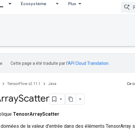
Écosystème
Plus
Cette page a été traduite par l'
API Cloud Translation
.
TensorFlow v2.11.1
Java
Ce co
rray
Scatter
ublique
TensorArrayScatter
 données de la valeur d'entrée dans des éléments TensorArray s