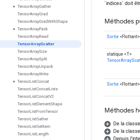
`indices` doit ê
Tensor
Array
Gather
Tensor
Array
Grad
Méthodes p
Tensor
Array
Grad
With
Shape
Tensor
Array
Pack
Sortie
<Flottant>
Tensor
Array
Read
Tensor
Array
Scatter
Tensor
Array
Size
statique <T>
Tensor
Array
Split
TensorArrayScat
Tensor
Array
Unpack
Tensor
Array
Write
Tensor
List
Concat
Sortie
<Flottant>
Tensor
List
Concat
Lists
Tensor
List
Concat
V2
Tensor
List
Element
Shape
Méthodes h
Tensor
List
From
Tensor
Tensor
List
Gather
De la class
Tensor
List
Get
Item
De la classe
Tensor
List
Length
Depuis l'int