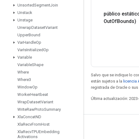
Unsorted
Segment
Join
Unstack
público estáti
Unstage
Out
Of
Bounds)
Unwrap
Dataset
Variant
Upper
Bound
Var
Handle
Op
Var
Is
Initialized
Op
Variable
Variable
Shape
Where
Salvo que se indique lo con
Where3
están sujetos a la
licencia
Window
Op
registrada de Oracle o sus 
Worker
Heartbeat
Última actualización: 2023
Wrap
Dataset
Variant
Write
Raw
Proto
Summary
Xla
Concat
ND
Xla
Recv
From
Host
Mantente conectado
Xla
Recv
TPUEmbedding
Blog
Activations