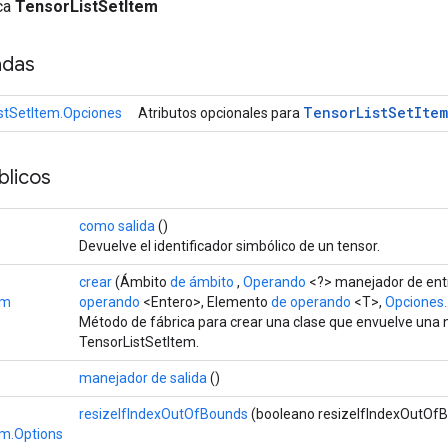
ica
TensorListSetItem
adas
Tensor
List
Set
Item
stSetItem.Opciones
Atributos opcionales para
licos
como salida
()
Devuelve el identificador simbólico de un tensor.
crear
(Ámbito
de ámbito
,
Operando
<?> manejador de entr
em
operando
<Entero>, Elemento
de operando
<T>,
Opciones..
Método de fábrica para crear una clase que envuelve una
TensorListSetItem.
manejador de salida
()
resizeIfIndexOutOfBounds
(booleano resizeIfIndexOutOf
em.Options