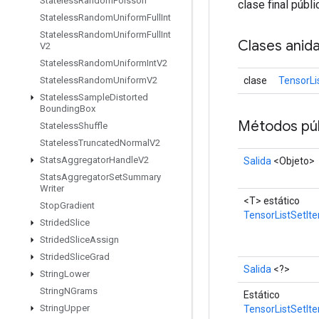
Stateless
Random
Poisson
clase final públ
Stateless
Random
Uniform
Full
Int
Stateless
Random
Uniform
Full
Int
Clases anid
V2
Stateless
Random
Uniform
Int
V2
clase
TensorLi
Stateless
Random
Uniform
V2
Stateless
Sample
Distorted
Bounding
Box
Métodos púb
Stateless
Shuffle
Stateless
Truncated
Normal
V2
Stats
Aggregator
Handle
V2
Salida
<Objeto>
Stats
Aggregator
Set
Summary
Writer
<T> estático
Stop
Gradient
TensorListSetIt
Strided
Slice
Strided
Slice
Assign
Strided
Slice
Grad
Salida
<?>
String
Lower
String
NGrams
Estático
String
Upper
TensorListSetIt