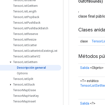
Tensor
List
Gather
Out
Of
Bounds)
Tensor
List
Get
Item
,
Tensor
List
Length
clase final públ
Tensor
List
Pop
Back
Tensor
List
Push
Back
Tensor
List
Push
Back
Batch
Clases anid
Tensor
List
Reserve
Tensor
List
Resize
clase
TensorLi
Tensor
List
Scatter
Tensor
List
Scatter
Into
Existing
List
Métodos púb
Tensor
List
Scatter
V2
Tensor
List
Set
Item
Salida
<Objeto>
Descripción general
Options
Tensor
List
Split
<T> estático
Tensor
List
Stack
TensorListSetIt
Tensor
Map
Erase
Tensor
Map
Has
Key
Tensor
Map
Insert
Salida
<?>