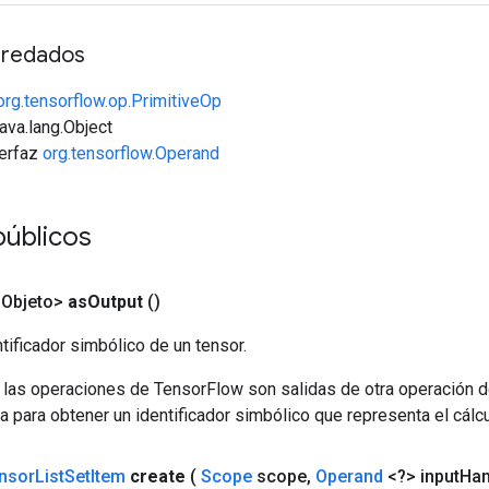
redados
org.tensorflow.op.PrimitiveOp
java.lang.Object
terfaz
org.tensorflow.Operand
públicos
<Objeto>
as
Output
()
tificador simbólico de un tensor.
 las operaciones de TensorFlow son salidas de otra operación 
a para obtener un identificador simbólico que representa el cálcu
nsor
List
Set
Item
create
(
Scope
scope
,
Operand
<?> input
Han