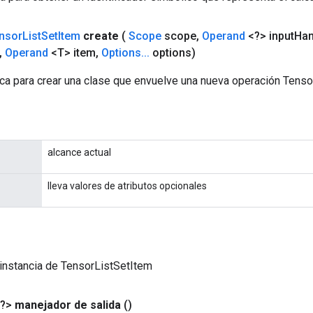
nsor
List
Set
Item
create
(
Scope
scope
,
Operand
<?> input
Han
,
Operand
<T> item
,
Options
.
.
.
options)
ca para crear una clase que envuelve una nueva operación Tenso
alcance actual
lleva valores de atributos opcionales
instancia de TensorListSetItem
<?>
manejador de salida
()