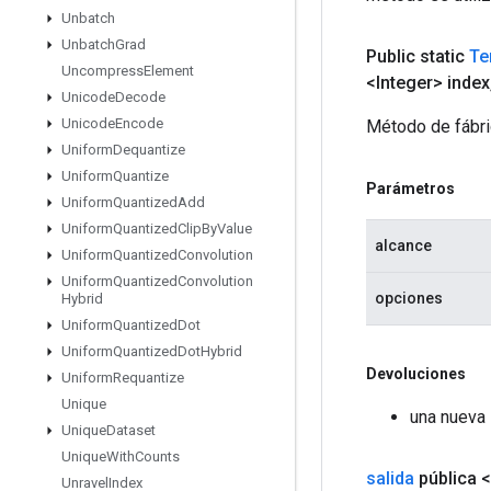
Unbatch
Unbatch
Grad
Public static
Te
Uncompress
Element
<Integer> index
Unicode
Decode
Unicode
Encode
Método de fábri
Uniform
Dequantize
Uniform
Quantize
Parámetros
Uniform
Quantized
Add
Uniform
Quantized
Clip
By
Value
alcance
Uniform
Quantized
Convolution
Uniform
Quantized
Convolution
opciones
Hybrid
Uniform
Quantized
Dot
Uniform
Quantized
Dot
Hybrid
Devoluciones
Uniform
Requantize
Unique
una nueva 
Unique
Dataset
Unique
With
Counts
salida
pública 
Unravel
Index