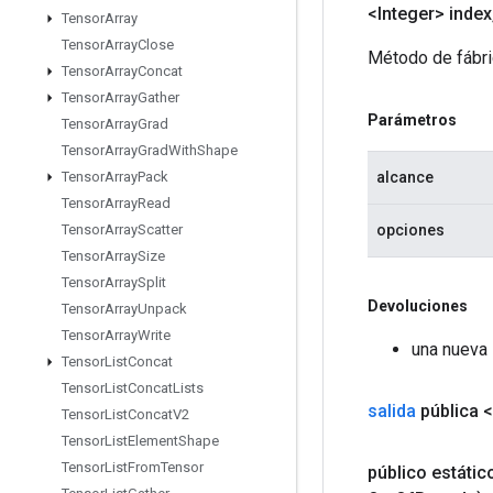
<Integer> index
Tensor
Array
Tensor
Array
Close
Método de fábri
Tensor
Array
Concat
Tensor
Array
Gather
Parámetros
Tensor
Array
Grad
Tensor
Array
Grad
With
Shape
alcance
Tensor
Array
Pack
Tensor
Array
Read
opciones
Tensor
Array
Scatter
Tensor
Array
Size
Tensor
Array
Split
Devoluciones
Tensor
Array
Unpack
Tensor
Array
Write
una nueva 
Tensor
List
Concat
Tensor
List
Concat
Lists
salida
pública 
Tensor
List
Concat
V2
Tensor
List
Element
Shape
Tensor
List
From
Tensor
público estáti