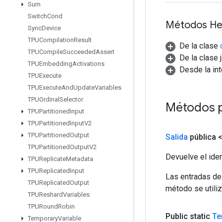
Sum
Switch
Cond
Métodos He
Sync
Device
TPUCompilation
Result
De la clase
TPUCompile
Succeeded
Assert
De la clase 
TPUEmbedding
Activations
Desde la in
TPUExecute
TPUExecute
And
Update
Variables
TPUOrdinal
Selector
Métodos 
TPUPartitioned
Input
TPUPartitioned
Input
V2
TPUPartitioned
Output
Salida
pública 
TPUPartitioned
Output
V2
Devuelve el iden
TPUReplicate
Metadata
TPUReplicated
Input
Las entradas de
TPUReplicated
Output
método se utiliz
TPUReshard
Variables
TPURound
Robin
Public static
Te
Temporary
Variable