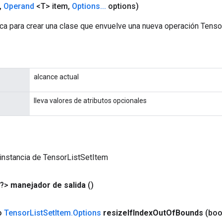
,
Operand
<T> item
,
Options
.
.
.
options)
ca para crear una clase que envuelve una nueva operación Tenso
alcance actual
lleva valores de atributos opcionales
instancia de TensorListSetItem
<?>
manejador de salida
()
co
Tensor
List
Set
Item
.
Options
resize
If
Index
Out
Of
Bounds
(boo