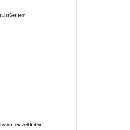
rListSetItem.
leano resize
If
Index