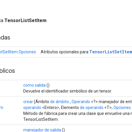
ica
TensorListSetItem
adas
Tensor
List
Set
Item
stSetItem.Opciones
Atributos opcionales para
licos
como salida
()
Devuelve el identificador simbólico de un tensor.
crear
(Ámbito
de ámbito
,
Operando
<?> manejador de entr
em
operando
<Entero>, Elemento
de operando
<T>,
Opciones..
Método de fábrica para crear una clase que envuelve una
TensorListSetItem.
manejador de salida
()