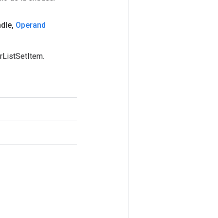
dle
,
Operand
rListSetItem.