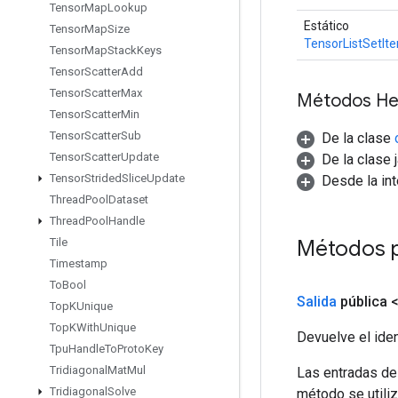
Tensor
Map
Lookup
Estático
Tensor
Map
Size
TensorListSetIt
Tensor
Map
Stack
Keys
Tensor
Scatter
Add
Tensor
Scatter
Max
Métodos He
Tensor
Scatter
Min
Tensor
Scatter
Sub
De la clase
Tensor
Scatter
Update
De la clase 
Tensor
Strided
Slice
Update
Desde la in
Thread
Pool
Dataset
Thread
Pool
Handle
Métodos 
Tile
Timestamp
To
Bool
Salida
pública 
Top
KUnique
Top
KWith
Unique
Devuelve el iden
Tpu
Handle
To
Proto
Key
Tridiagonal
Mat
Mul
Las entradas de
Tridiagonal
Solve
método se utiliz