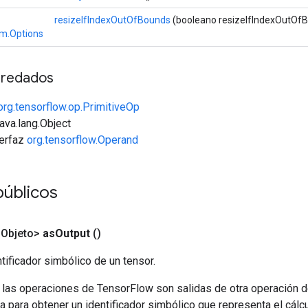
resizeIfIndexOutOfBounds
(booleano resizeIfIndexOutOf
em.Options
redados
org.tensorflow.op.PrimitiveOp
java.lang.Object
terfaz
org.tensorflow.Operand
públicos
<Objeto>
as
Output
()
tificador simbólico de un tensor.
 las operaciones de TensorFlow son salidas de otra operación 
a para obtener un identificador simbólico que representa el cálcu