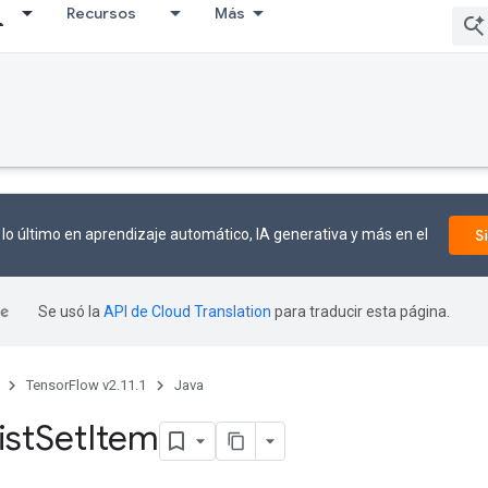
Recursos
Más
lo último en aprendizaje automático, IA generativa y más en el
S
Se usó la
API de Cloud Translation
para traducir esta página.
TensorFlow v2.11.1
Java
ist
Set
Item