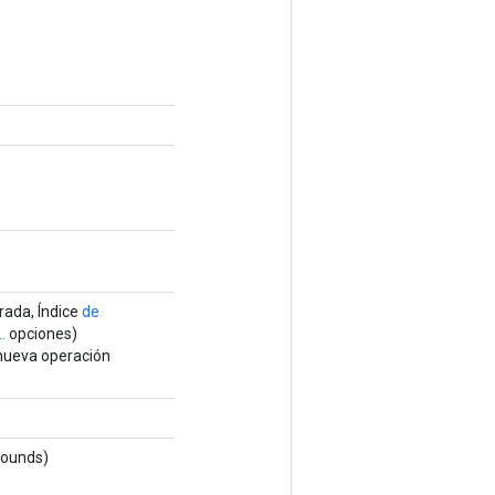
ada, Índice
de
.
opciones)
 nueva operación
Bounds)