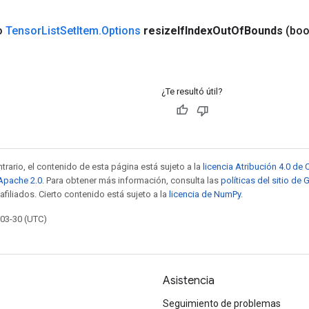
co
Tensor
List
Set
Item
.
Options
resize
If
Index
Out
Of
Bounds
(boo
¿Te resultó útil?
trario, el contenido de esta página está sujeto a la
licencia Atribución 4.0 d
 Apache 2.0
. Para obtener más información, consulta las
políticas del sitio de
afiliados. Cierto contenido está sujeto a la
licencia de NumPy
.
-03-30 (UTC)
Asistencia
Seguimiento de problemas