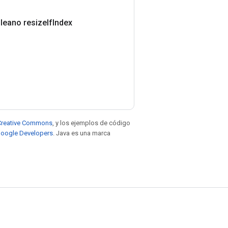
leano resize
If
Index
e Creative Commons
, y los ejemplos de código
 Google Developers
. Java es una marca