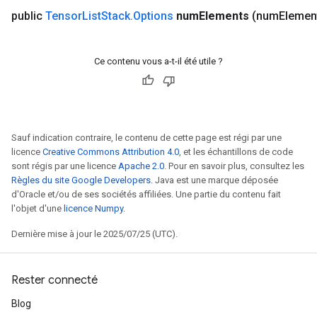
public
Tensor
List
Stack
.
Options
num
Elements
(num
Elemen
Ce contenu vous a-t-il été utile ?
Sauf indication contraire, le contenu de cette page est régi par une
licence
Creative Commons Attribution 4.0
, et les échantillons de code
sont régis par une licence
Apache 2.0
. Pour en savoir plus, consultez les
Règles du site Google Developers
. Java est une marque déposée
d'Oracle et/ou de ses sociétés affiliées. Une partie du contenu fait
l'objet d'une
licence Numpy
.
Dernière mise à jour le 2025/07/25 (UTC).
Rester connecté
Blog