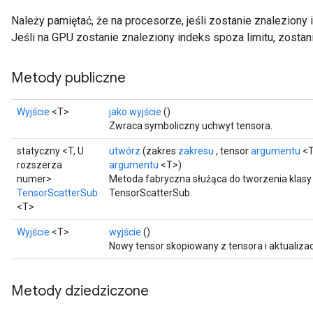
Należy pamiętać, że na procesorze, jeśli zostanie znaleziony 
Jeśli na GPU zostanie znaleziony indeks spoza limitu, zostan
Metody publiczne
Wyjście
<T>
jako wyjście
()
Zwraca symboliczny uchwyt tensora.
statyczny <T, U
utwórz
(zakres
zakresu
, tensor
argumentu
<T
rozszerza
argumentu
<T>)
numer>
Metoda fabryczna służąca do tworzenia klasy
TensorScatterSub
TensorScatterSub.
<T>
Wyjście
<T>
wyjście
()
Nowy tensor skopiowany z tensora i aktualizac
Metody dziedziczone