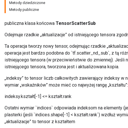
Metody dziedziczone
Metody publiczne
publiczna klasa końcowa
TensorScatterSub
Odejmuje rzadkie „aktualizacje” od istniejącego tensora zgodn
Ta operacja tworzy nowy tensor, odejmując rzadkie „aktualiza
operacja jest bardzo podobna do `tf.scatter_nd_sub`, z tą ró
istniejącego tensora (w przeciwieństwie do zmiennej). Jeśl
istniejącego tensora, tworzona jest i aktualizowana kopia.
„indeksy” to tensor liczb całkowitych zawierający indeksy w 
x
wymiar „wskaźników” może mieć co najwyżej rangę „kształtu”:
indeksy.kształt[-1] <= kształt.rank
Ostatni wymiar `indices` odpowiada indeksom na elementy (jeśli
plasterki (jeśli `indices.shape[-1] < kształt.rank`) wzdłuż wymia
„aktualizacje” to tensor z kształtem