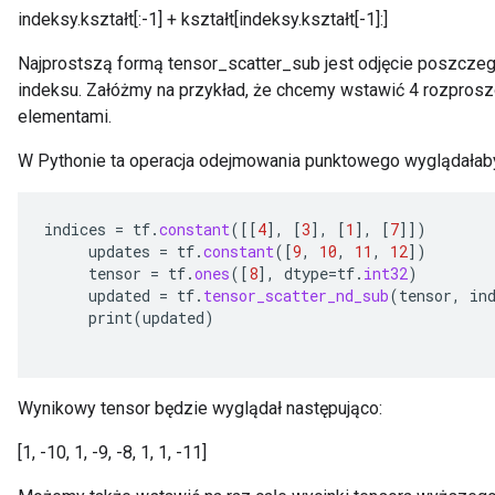
indeksy.kształt[:-1] + kształt[indeksy.kształt[-1]:]
Najprostszą formą tensor_scatter_sub jest odjęcie poszcze
indeksu. Załóżmy na przykład, że chcemy wstawić 4 rozprosz
elementami.
W Pythonie ta operacja odejmowania punktowego wyglądałaby
indices
=
tf
.
constant
(
[[
4
]
,
[
3
]
,
[
1
]
,
[
7
]]
)
updates
=
tf
.
constant
(
[
9
,
10
,
11
,
12
]
)
tensor
=
tf
.
ones
(
[
8
]
,
dtype
=
tf
.
int32
)
updated
=
tf
.
tensor_scatter_nd_sub
(
tensor
,
in
print
(
updated
)
Wynikowy tensor będzie wyglądał następująco:
[1, -10, 1, -9, -8, 1, 1, -11]