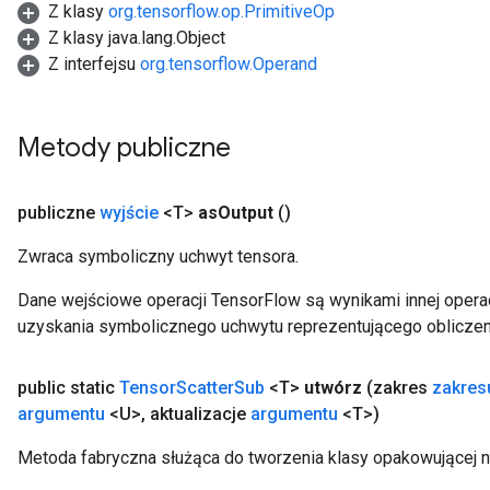
Z klasy
org.tensorflow.op.PrimitiveOp
Z klasy java.lang.Object
Z interfejsu
org.tensorflow.Operand
Metody publiczne
publiczne
wyjście
<T>
as
Output
()
Zwraca symboliczny uchwyt tensora.
Dane wejściowe operacji TensorFlow są wynikami innej operac
uzyskania symbolicznego uchwytu reprezentującego obliczen
public static
Tensor
Scatter
Sub
<T>
utwórz
(zakres
zakres
argumentu
<U>
,
aktualizacje
argumentu
<T>)
Metoda fabryczna służąca do tworzenia klasy opakowującej 