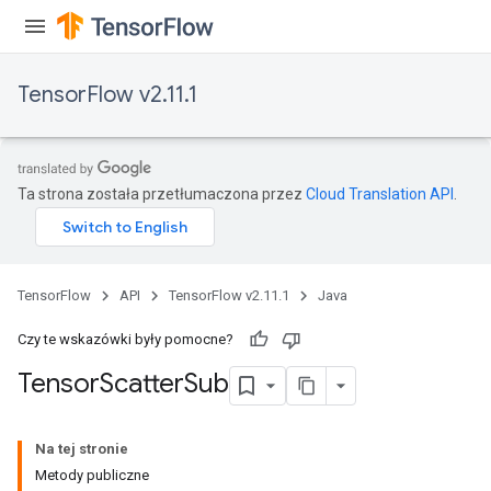
TensorFlow v2.11.1
Ta strona została przetłumaczona przez
Cloud Translation API
.
TensorFlow
API
TensorFlow v2.11.1
Java
Czy te wskazówki były pomocne?
Tensor
Scatter
Sub
Na tej stronie
Metody publiczne