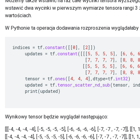
Możemy także wstawić na raz całe wycinki tensora wyższego 
wstawić dwa wycinki w pierwszym wymiarze tensora rangi 3
wartościach.
W Pythonie ta operacja dodawania rozproszenia wyglądałaby 
indices
=
tf
.
constant
(
[[
0
]
,
[
2
]]
)
updates
=
tf
.
constant
(
[[[
5
,
5
,
5
,
5
]
,
[
6
,
6
,
[
7
,
7
,
7
,
7
]
,
[
8
,
8
,
8
[[
5
,
5
,
5
,
5
]
,
[
6
,
6
,
6
[
7
,
7
,
7
,
7
]
,
[
8
,
8
,
8
tensor
=
tf
.
ones
(
[
4
,
4
,
4
]
,
dtype
=
tf
.
int32
)
updated
=
tf
.
tensor_scatter_nd_sub
(
tensor
,
in
print
(
updated
)
Wynikowy tensor będzie wyglądał następująco:
[[[-4, -4, -4, -4], [-5, -5, -5, -5], [-6, -6, -6, -6], [-7, -7 , -7, -7]], [[1, 1,
[[-4, -4, -4, -4], [-5, -5, -5, -5], [-6, -6, -6, -6], [-7, -7 , -7, -7]], [[1, 1,