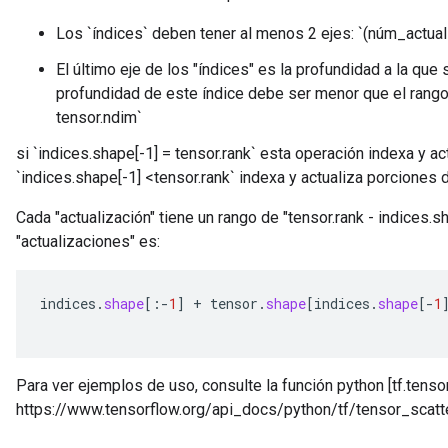
Los `índices` deben tener al menos 2 ejes: `(núm_actual
El último eje de los "índices" es la profundidad a la que s
profundidad de este índice debe ser menor que el rango 
tensor.ndim`
si `indices.shape[-1] = tensor.rank` esta operación indexa y a
`indices.shape[-1] <tensor.rank` indexa y actualiza porciones d
Cada "actualización" tiene un rango de "tensor.rank - indices.s
"actualizaciones" es:
indices
.
shape
[
:
-
1
]
+
tensor
.
shape
[
indices
.
shape
[-
1
Para ver ejemplos de uso, consulte la función python [tf.tens
https://www.tensorflow.org/api_docs/python/tf/tensor_scat