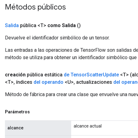
Métodos públicos
Salida
pública <T>
como Salida
()
Devuelve el identificador simbólico de un tensor.
Las entradas a las operaciones de TensorFlow son salidas de
método se utiliza para obtener un identificador simbólico que 
creación
pública estática
de Tensor
Scatter
Update
<T>
(al
<T>
,
índices
del operando
<U>
,
actualizaciones
del opera
Método de fábrica para crear una clase que envuelve una nue
Parámetros
alcance actual
alcance