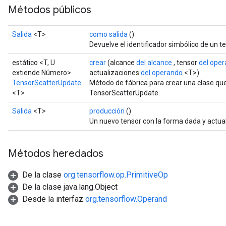
Métodos públicos
Salida
<T>
como salida
()
Devuelve el identificador simbólico de un te
estático <T, U
crear
(alcance
del alcance
, tensor
del ope
extiende Número>
actualizaciones
del operando
<T>)
TensorScatterUpdate
Método de fábrica para crear una clase qu
<T>
TensorScatterUpdate.
Salida
<T>
producción
()
Un nuevo tensor con la forma dada y actual
Métodos heredados
De la clase
org.tensorflow.op.PrimitiveOp
De la clase java.lang.Object
Desde la interfaz
org.tensorflow.Operand