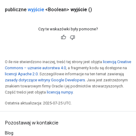
publiczne
wyjście
<Boolean>
wyjście
()
Czy te wskazówki były pomocne?
O ile nie stwierdzono inaczej, treść tej strony jest objęta
licencją Creative
Commons – uznanie autorstwa 4.0
, a fragmenty kodu są dostępne na
licencji Apache 2.0
. Szczegółowe informacje na ten temat zawierają
zasady dotyczące witryny Google Developers
. Java jest zastrzeżonym
znakiem towarowym firmy Oracle i jej podmiotów stowarzyszonych.
Część treści jest objęta
licencją numpy
.
Ostatnia aktualizacja: 2025-07-25 UTC.
Pozostawaj w kontakcie
Blog