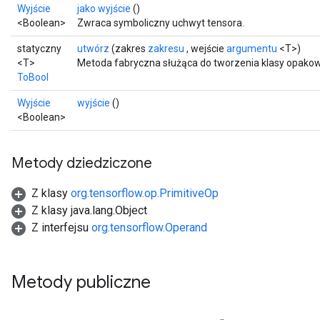
Wyjście
jako wyjście
()
<Boolean>
Zwraca symboliczny uchwyt tensora.
statyczny
utwórz
(zakres
zakresu
, wejście
argumentu
<T>)
<T>
Metoda fabryczna służąca do tworzenia klasy opakow
ToBool
Wyjście
wyjście
()
<Boolean>
Metody dziedziczone
Z klasy
org.tensorflow.op.PrimitiveOp
Z klasy java.lang.Object
Z interfejsu
org.tensorflow.Operand
Metody publiczne