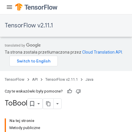
TensorFlow v2.11.1
Ta strona została przetłumaczona przez
Cloud Translation API
.
TensorFlow
API
TensorFlow v2.11.1
Java
Czy te wskazówki były pomocne?
To
Bool
Na tej stronie
Metody publiczne