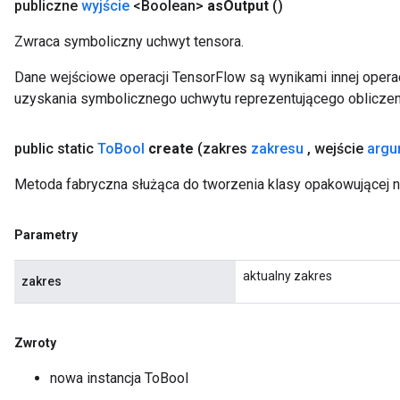
publiczne
wyjście
<Boolean>
as
Output
()
Zwraca symboliczny uchwyt tensora.
Dane wejściowe operacji TensorFlow są wynikami innej operac
uzyskania symbolicznego uchwytu reprezentującego obliczen
public static
To
Bool
create
(zakres
zakresu
,
wejście
argu
Metoda fabryczna służąca do tworzenia klasy opakowującej 
Parametry
aktualny zakres
zakres
Zwroty
nowa instancja ToBool