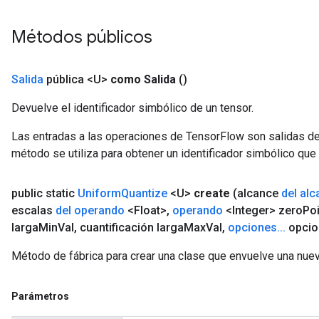
Métodos públicos
Salida
pública <U>
como Salida
()
Devuelve el identificador simbólico de un tensor.
Las entradas a las operaciones de TensorFlow son salidas de
método se utiliza para obtener un identificador simbólico que 
public static
Uniform
Quantize
<U>
create
(alcance
del al
escalas
del operando
<Float>
,
operando
<Integer> zero
Po
larga
Min
Val
,
cuantificación larga
Max
Val
,
opciones
.
.
.
opcio
Método de fábrica para crear una clase que envuelve una nue
Parámetros