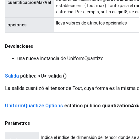
cuantificaciónMaxVal
establece en: `(Tout max)` tanto para el 
estrecho. Por ejemplo, si Tin es qint8, se 
lleva valores de atributos opcionales
opciones
Devoluciones
una nueva instancia de UniformQuantize
Salida
pública <U>
salida
()
La salida cuantizó el tensor de Tout, cuya forma es la misma q
Uniform
Quantize
.
Options
estático público
quantization
Axi
Parámetros
Indica el índice de dimensión del tensor donde se ap