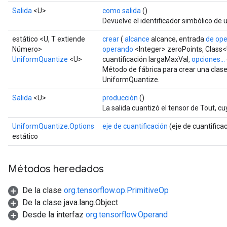
Salida
<U>
como salida
()
Devuelve el identificador simbólico de u
estático <U, T extiende
crear
(
alcance
alcance, entrada
de op
Número>
operando
<Integer> zeroPoints, Class<U
UniformQuantize
<U>
cuantificación largaMaxVal,
opciones...
Método de fábrica para crear una clas
UniformQuantize.
Salida
<U>
producción
()
La salida cuantizó el tensor de Tout, c
UniformQuantize.Options
eje de cuantificación
(eje de cuantificac
estático
Métodos heredados
De la clase
org.tensorflow.op.PrimitiveOp
De la clase java.lang.Object
Desde la interfaz
org.tensorflow.Operand