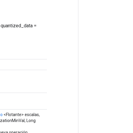
a: quantized_data =
do
<Flotante> escalas,
izationMinVal, Long
nueva operación