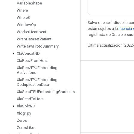
Variable
Shape
Where
Where3
Salvo que se indique lo con
Window
Op
están sujetos a la
licencia
Worker
Heartbeat
registrada de Oracle o sus 
Wrap
Dataset
Variant
Última actualización: 2022
Write
Raw
Proto
Summary
Xla
Concat
ND
Xla
Recv
From
Host
Xla
Recv
TPUEmbedding
Mantente conectado
Activations
Xla
Recv
TPUEmbedding
Blog
Deduplication
Data
Foro
Xla
Send
TPUEmbedding
Gradients
Xla
Send
To
Host
GitHub
Xla
Split
ND
Twitter
Xlog1py
YouTube
Zeros
Zeros
Like