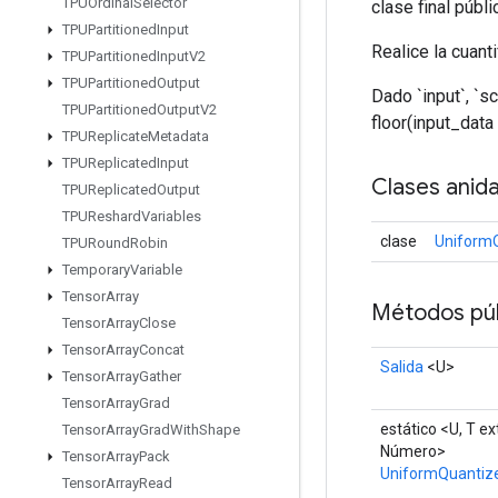
TPUOrdinal
Selector
clase final públ
TPUPartitioned
Input
Realice la cuanti
TPUPartitioned
Input
V2
TPUPartitioned
Output
Dado `input`, `s
TPUPartitioned
Output
V2
floor(input_data 
TPUReplicate
Metadata
TPUReplicated
Input
Clases anid
TPUReplicated
Output
TPUReshard
Variables
clase
Uniform
TPURound
Robin
Temporary
Variable
Tensor
Array
Métodos púb
Tensor
Array
Close
Tensor
Array
Concat
Salida
<U>
Tensor
Array
Gather
Tensor
Array
Grad
estático <U, T e
Tensor
Array
Grad
With
Shape
Número>
Tensor
Array
Pack
UniformQuantiz
Tensor
Array
Read