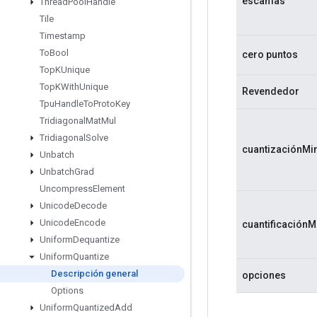
escamas
Thread
Pool
Handle
Tile
Timestamp
To
Bool
cero puntos
Top
KUnique
Top
KWith
Unique
Revendedor
Tpu
Handle
To
Proto
Key
Tridiagonal
Mat
Mul
Tridiagonal
Solve
cuantizaciónMi
Unbatch
Unbatch
Grad
Uncompress
Element
Unicode
Decode
Unicode
Encode
cuantificaciónM
Uniform
Dequantize
Uniform
Quantize
Descripción general
opciones
Options
Uniform
Quantized
Add