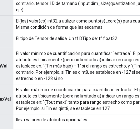
contrario, tensor 1D de tamaño (input.dim_size(quantization_ax
eje).
El(los) valor(es) int32 a utilizar como punto(s)_cero(s) para cuan
Misma condición de forma que las escamas.
El tipo de Tensor de salida. Un tf.DTipo de: tf.float32
El valor mínimo de cuantificación para cuantificar `entrada`. El 
atributo es típicamente (pero no limitado a) indicar un rango e
nVal
establece en: `(Tin más bajo) + 1` si el rango es estrecho, y `(T
contrario. Por ejemplo, si Tin es qint8, se establece en -127 si s
estrecho o en -128 si no.
El valor máximo de cuantificación para cuantificar `entrada`. El
atributo es típicamente (pero no limitado a) indicar un rango e
axVal
establece en: `(Tout max)` tanto para rango estrecho como par
Por ejemplo, si Tin es qint8, se establece en 127.
lleva valores de atributos opcionales