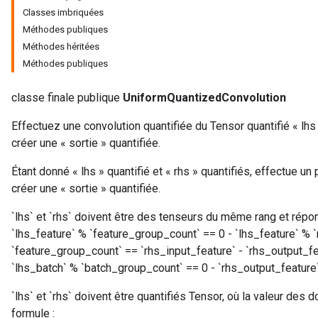
eters
Classes imbriquées
ntumParameters
Méthodes publiques
ters
Méthodes héritées
ropParameters
Méthodes publiques
s
atorParameters
classe finale publique
UniformQuantizedConvolution
ghtParameters
Effectuez une convolution quantifiée du Tensor quantifié « lhs 
meters
créer une « sortie » quantifiée.
adParameters
rameters
Étant donné « lhs » quantifié et « rhs » quantifiés, effectue un p
eters
créer une « sortie » quantifiée.
ientDescentParameters
`lhs` et `rhs` doivent être des tenseurs du même rang et répo
`lhs_feature` % `feature_group_count` == 0 - `lhs_feature` % `
`feature_group_count` == `rhs_input_feature` - `rhs_output_f
`lhs_batch` % `batch_group_count` == 0 - `rhs_output_featur
`lhs` et `rhs` doivent être quantifiés Tensor, où la valeur des d
formule :