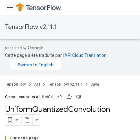
TensorFlow v2.11.1
Cette page a été traduite par l'
API Cloud Translation
.
TensorFlow
API
TensorFlow v2.11.1
Java
Ce contenu vous a-t-il été utile ?
Uniform
Quantized
Convolution
m
rs
Sur cette page