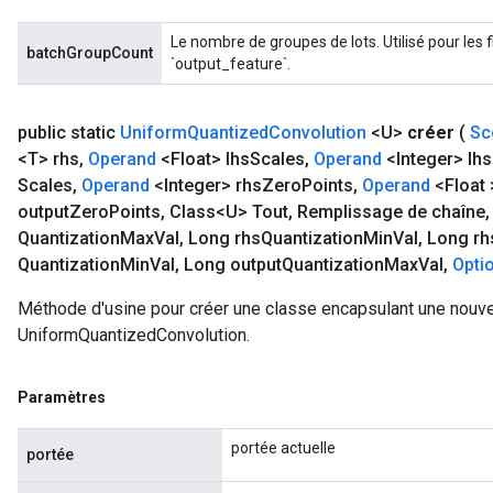
Le nombre de groupes de lots. Utilisé pour les f
batchGroupCount
`output_feature`.
public static
Uniform
Quantized
Convolution
<U>
créer
(
Sc
<T> rhs
,
Operand
<Float> lhs
Scales
,
Operand
<Integer> lhs
Scales
,
Operand
<Integer> rhs
Zero
Points
,
Operand
<Float 
output
Zero
Points
,
Class<U> Tout
,
Remplissage de chaîne
,
Quantization
Max
Val
,
Long rhs
Quantization
Min
Val
,
Long rh
Quantization
Min
Val
,
Long output
Quantization
Max
Val
,
Opti
Méthode d'usine pour créer une classe encapsulant une nouve
UniformQuantizedConvolution.
Paramètres
portée actuelle
portée