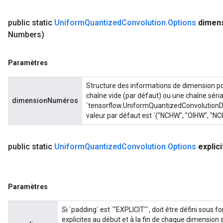
public static
Uniform
Quantized
Convolution
.
Options
dimen
Numbers)
Paramètres
Structure des informations de dimension pou
chaîne vide (par défaut) ou une chaîne séria
dimensionNuméros
`tensorflow.UniformQuantizedConvolutionDi
valeur par défaut est `("NCHW", "OIHW", "NC
public static
Uniform
Quantized
Convolution
.
Options
explici
Paramètres
Si `padding` est `"EXPLICIT"`, doit être défini sous 
explicites au début et à la fin de chaque dimension spa