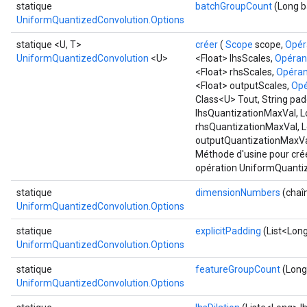
statique
batchGroupCount
(Long b
UniformQuantizedConvolution.Options
statique <U, T>
créer
(
Scope
scope,
Opér
UniformQuantizedConvolution
<U>
<Float> lhsScales,
Opéra
<Float> rhsScales,
Opéra
<Float> outputScales,
Op
Class<U> Tout, String pad
lhsQuantizationMaxVal, L
rhsQuantizationMaxVal, L
outputQuantizationMaxVa
Méthode d'usine pour cré
opération UniformQuanti
statique
dimensionNumbers
(chaî
UniformQuantizedConvolution.Options
statique
explicitPadding
(List<Long
UniformQuantizedConvolution.Options
statique
featureGroupCount
(Long
UniformQuantizedConvolution.Options