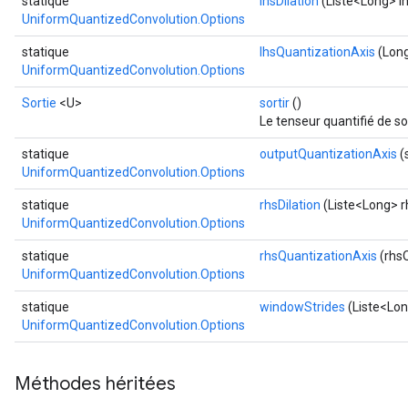
statique
lhsDilation
(Liste<Long> lh
UniformQuantizedConvolution.Options
statique
lhsQuantizationAxis
(Long
UniformQuantizedConvolution.Options
Sortie
<U>
sortir
()
Le tenseur quantifié de so
statique
outputQuantizationAxis
(
UniformQuantizedConvolution.Options
statique
rhsDilation
(Liste<Long> rh
UniformQuantizedConvolution.Options
statique
rhsQuantizationAxis
(rhsQ
UniformQuantizedConvolution.Options
statique
windowStrides
(Liste<Lo
UniformQuantizedConvolution.Options
Méthodes héritées