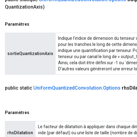
Quantization
Axis)
Paramètres
Indique l'indice de dimension du tenseur 
pour les tranches le long de cette dimensio
indique une quantification par tenseur. Pou
sortieQuantizationAxis
tenseur ou par canal le long de « output
Ainsi, cela doit être défini sur -1 ou `
D'autres valeurs généreront une erreur lo
public static
Uniform
Quantized
Convolution
.
Options
rhs
Dil
Paramètres
Le facteur de dilatation à appliquer dans chaque dime
rhsDilatation
vide (par défaut) ou une liste de taille (nombre de dim