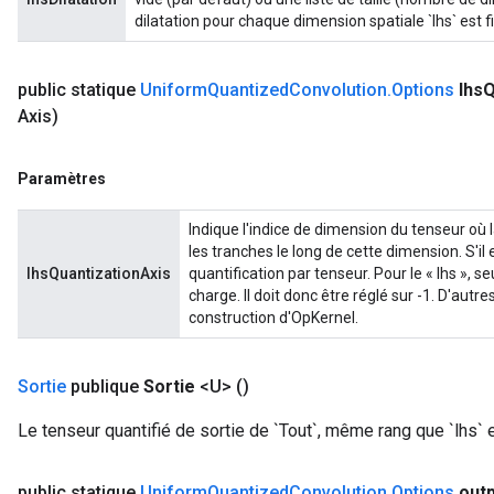
dilatation pour chaque dimension spatiale `lhs` est fi
public statique
Uniform
Quantized
Convolution
.
Options
lhs
Q
Axis)
Paramètres
Indique l'indice de dimension du tenseur où 
les tranches le long de cette dimension. S'il 
lhsQuantizationAxis
quantification par tenseur. Pour le « lhs », s
charge. Il doit donc être réglé sur -1. D'autr
construction d'OpKernel.
Sortie
publique
Sortie
<U>
()
Le tenseur quantifié de sortie de `Tout`, même rang que `lhs` et
public statique
Uniform
Quantized
Convolution
.
Options
out