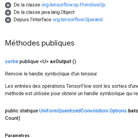
De la classe
org.tensorflow.op.PrimitiveOp
De la classe java.lang.Object
Depuis l'interface
org.tensorflow.Operand
Méthodes publiques
sortie
publique <U>
as
Output
()
Renvoie le handle symbolique d'un tenseur.
Les entrées des opérations TensorFlow sont les sorties d'une
méthode est utilisée pour obtenir un handle symbolique qui rep
public statique
Uniform
Quantized
Convolution
.
Options
bat
Count)
Paramètres