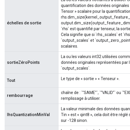
quantification des données originales 
Tensor » scalaire pour la quantificatio
rhs.dim_size(kernel_output_feature_di
échelles de sortie
output.dim_size(output_feature_dimens
`rhs` est quantifié par tenseur, la sor
Cela signifie que si `rhs_scales` et `r
`output_scales` et `output_zero_poin
scalaires.
La ou les valeurs int32 utilisées comm
sortieZéroPoints
données originales représentées par 
`output_scales`.
Le type de « sortie » « Tenseur ».
Tout
chaîne de : `"SAME"`, `"VALID"` ou `"EX
rembourrage
remplissage à utiliser.
La valeur minimale des données quanti
lhsQuantizationMinVal
Tin » est « qint8 », cela doit être réglé
sur -128 sinon.