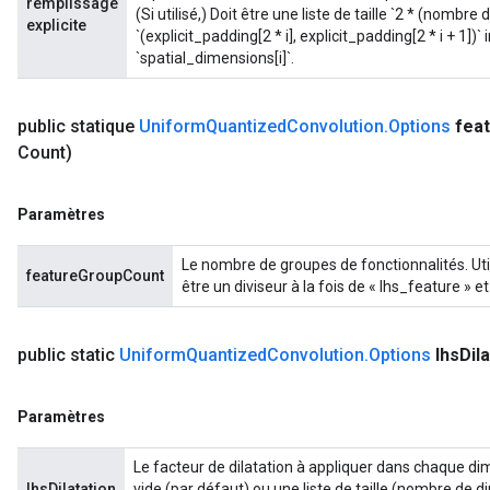
remplissage
(Si utilisé,) Doit être une liste de taille `2 * (nomb
explicite
`(explicit_padding[2 * i], explicit_padding[2 * i + 1]
`spatial_dimensions[i]`.
public statique
Uniform
Quantized
Convolution
.
Options
fea
Count)
Paramètres
Le nombre de groupes de fonctionnalités. Util
featureGroupCount
être un diviseur à la fois de « lhs_feature » ​​
public static
Uniform
Quantized
Convolution
.
Options
lhs
Dil
Paramètres
Le facteur de dilatation à appliquer dans chaque dime
lhsDilatation
vide (par défaut) ou une liste de taille (nombre de dim