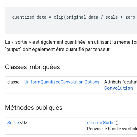
quantized_data
=
clip
(
original_data
/
scale
+
zero
La « sortie » est également quantifiée, en utilisant la même for
`output` doit également être quantifié par tenseur.
Classes imbriquées
classe
UniformQuantizedConvolution.Options
Attributs faculta
Convolution
Méthodes publiques
Sortie
<U>
comme Sortie
()
Renvoie le handle symboli