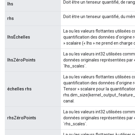
Doit être un tenseur quantifié, de rang
lhs
Doit être un tenseur quantifié, du mêm
rhs
La ou les valeurs flottantes utilisées 
lhsÉchelles
quantification des données d'origine r
» scalaire (« lhs » ne prend en charge 
La ou les valeurs int32 utilisées comm
lhsZéroPoints
données originales représentées par 
`lhs_scales`.
La ou les valeurs flottantes utilisées 
quantification des données d'origine r
échelles rhs
Tensor » scalaire pour la quantificatio
rhs.dim_size(kernel_output_feature_d
canal.
La ou les valeurs int32 utilisées comm
rhsZéroPoints
données originales représentées par 
`rhs_scales`.
La ou les valeurs flottantes à utiliser