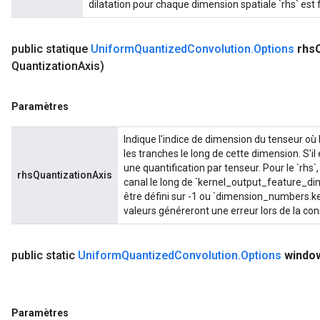
dilatation pour chaque dimension spatiale `rhs` est f
public statique
Uniform
Quantized
Convolution
.
Options
rhs
Quantization
Axis)
Paramètres
Indique l'indice de dimension du tenseur où 
les tranches le long de cette dimension. S'il 
une quantification par tenseur. Pour le `rhs`
rhsQuantizationAxis
canal le long de `kernel_output_feature_dime
être défini sur -1 ou `dimension_numbers.
valeurs généreront une erreur lors de la con
public static
Uniform
Quantized
Convolution
.
Options
windo
Paramètres