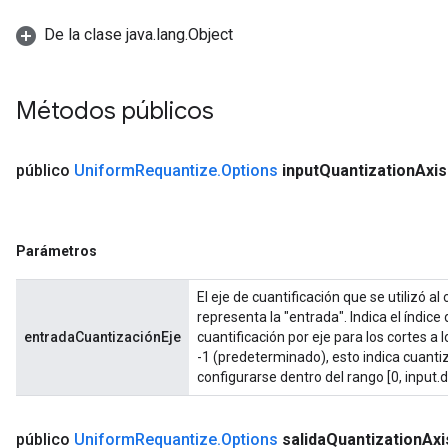
De la clase java.lang.Object
Métodos públicos
público
Uniform
Requantize
.
Options
input
Quantization
Axis
Parámetros
El eje de cuantificación que se utilizó al
representa la "entrada". Indica el índice
entradaCuantizaciónEje
cuantificación por eje para los cortes a 
-1 (predeterminado), esto indica cuantiz
configurarse dentro del rango [0, input.d
público
Uniform
Requantize
.
Options
salida
Quantization
Axi