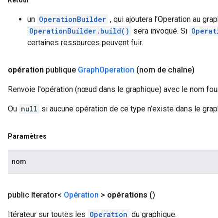
Retour
un
OperationBuilder
, qui ajoutera l'Operation au gra
OperationBuilder.build()
sera invoqué. Si
Operat
certaines ressources peuvent fuir.
opération
publique
Graph
Operation
(nom de chaîne)
Renvoie l'opération (nœud dans le graphique) avec le nom four
Ou
null
si aucune opération de ce type n’existe dans le grap
Paramètres
nom
public Iterator<
Opération
>
opérations
()
Itérateur sur toutes les
Operation
du graphique.