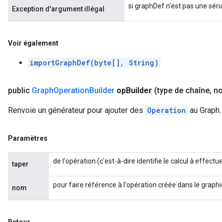
si graphDef n'est pas une séri
Exception d'argument illégal
Voir également
importGraphDef(byte[], String)
public
Graph
Operation
Builder
op
Builder
(type de chaîne
,
no
Renvoie un générateur pour ajouter des
Operation
au Graph.
Paramètres
de l'opération (c'est-à-dire identifie le calcul à effectu
taper
pour faire référence à l'opération créée dans le graph
nom