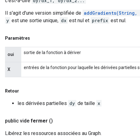
c'est-à-dire
dy/dx_1, dy/dx_2...
Il s'agit d'une version simplifiée de
addGradients(String,
y
est une sortie unique,
dx
est nul et
prefix
est nul.
Paramètres
sortie de la fonction à dériver
oui
entrées de la fonction pour laquelle les dérivées partielles 
X
Retour
les dérivées partielles
dy
de taille
x
public vide
fermer
()
Libérez les ressources associées au Graph.