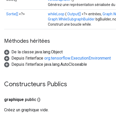
Générez une représentation sérialisée du
Sortie[]
<?>
whileLoop
(
Output[]
<?> entrées,
Graph.W
Graph.WhileSubgraphBuilder
bgBuilder, n
Construit une boucle while.
Méthodes héritées
De la classe java.lang.Object
Depuis l'interface
org.tensorflow.ExecutionEnvironment
Depuis l'interface java.lang.AutoCloseable
Constructeurs Publics
graphique
public
()
Créez un graphique vide.