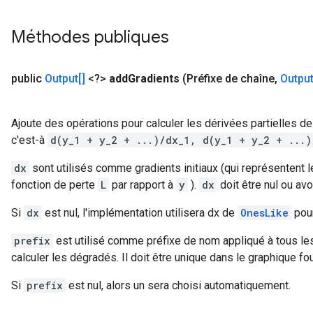
Méthodes publiques
public
Output[]
<?>
add
Gradients
(Préfixe de chaîne
,
Output
Ajoute des opérations pour calculer les dérivées partielles 
c'est-à
d(y_1 + y_2 + ...)/dx_1, d(y_1 + y_2 + ...)
dx
sont utilisés comme gradients initiaux (qui représentent 
fonction de perte
L
par rapport à
y
).
dx
doit être nul ou avo
Si
dx
est nul, l'implémentation utilisera dx de
OnesLike
pour
prefix
est utilisé comme préfixe de nom appliqué à tous le
calculer les dégradés. Il doit être unique dans le graphique fou
Si
prefix
est nul, alors un sera choisi automatiquement.