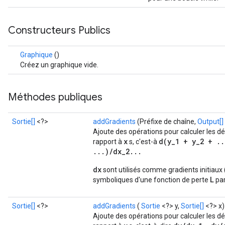
Constructeurs Publics
Graphique
()
Créez un graphique vide.
Méthodes publiques
Sortie[]
<?>
addGradients
(Préfixe de chaîne,
Output[]
Ajoute des opérations pour calculer les d
x
d(y_1 + y_2 + ..
rapport à
s, c'est-à
...)/dx_2...
dx
sont utilisés comme gradients initiaux 
L
symboliques d'une fonction de perte
par
Sortie[]
<?>
addGradients
(
Sortie
<?> y,
Sortie[]
<?> x)
Ajoute des opérations pour calculer les d