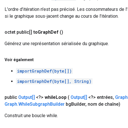
L'ordre d'itération n'est pas précisé. Les consommateurs de l'i
si le graphique sous-jacent change au cours de l'itération.
octet public[]
to
Graph
Def
()
Générez une représentation sérialisée du graphique.
Voir également
importGraphDef(byte[])
importGraphDef(byte[], String)
public
Output[]
<?>
while
Loop
(
Output[]
<?> entrées
,
Graph
Graph
.
While
Subgraph
Builder
bg
Builder
,
nom de chaîne)
Construit une boucle while.