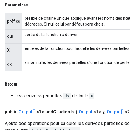
Paramètres
préfixe de chaîne unique appliqué avant les noms des nœu
préfixe
dégradés. Si nul, celui par défaut sera choisi.
sortie de la fonction à dériver
oui
entrées de la fonction pour laquelle les dérivées partielle
X
si non nulle, les dérivées partielles d'une fonction de pert
dx
Retour
les dérivées partielles
dy
de taille
x
public
Output[]
<?>
add
Gradients
(
Output
<?> y
,
Output[]
<?
Ajoute des opérations pour calculer les dérivées partielles 