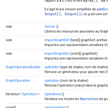
x
dy/dx_1, dy/
rapport à
s, c'est-à-dire
addGr
Il s'agit d'une version simplifiée de
Output[], Output[])
y
où
est une sor
vide
fermer
()
Libérez les ressources associées au Grap
vide
importGraphDef
(byte[] graphDef, préfixe
Importez une représentation sérialisée d
vide
importGraphDef
(octet[] graphDef)
Importez une représentation sérialisée d
GraphOperationBuilder
opBuilder
(type de chaîne, nom de chaîne
O
Renvoie un générateur pour ajouter des
GraphOperation
opération
(nom de la chaîne)
Renvoie l'opération (nœud dans le graphiq
Itérateur<
Opération
>
opérations
()
Operation
Itérateur sur toutes les
du gr
octet[]
versGraphDef
()