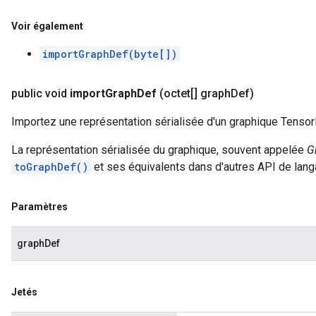
Voir également
importGraphDef(byte[])
public void
import
Graph
Def
(octet[] graph
Def)
Importez une représentation sérialisée d'un graphique Tensor
La représentation sérialisée du graphique, souvent appelée
G
toGraphDef()
et ses équivalents dans d'autres API de lang
Paramètres
graphDef
Jetés