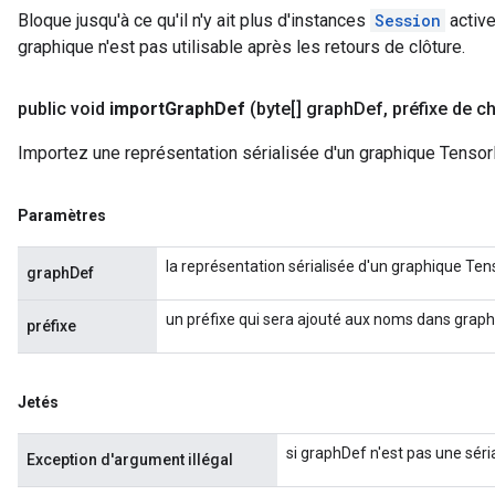
Bloque jusqu'à ce qu'il n'y ait plus d'instances
Session
active
graphique n'est pas utilisable après les retours de clôture.
public void
import
Graph
Def
(byte[] graph
Def
,
préfixe de c
Importez une représentation sérialisée d'un graphique Tensor
Paramètres
la représentation sérialisée d'un graphique Ten
graphDef
un préfixe qui sera ajouté aux noms dans grap
préfixe
Jetés
si graphDef n'est pas une séri
Exception d'argument illégal