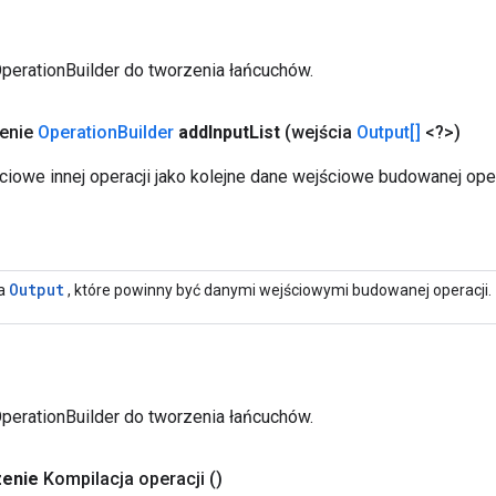
OperationBuilder do tworzenia łańcuchów.
zenie
Operation
Builder
add
Input
List
(wejścia
Output[]
<?>)
ciowe innej operacji jako kolejne dane wejściowe budowanej oper
Output
ta
, które powinny być danymi wejściowymi budowanej operacji.
OperationBuilder do tworzenia łańcuchów.
zenie
Kompilacja operacji
()