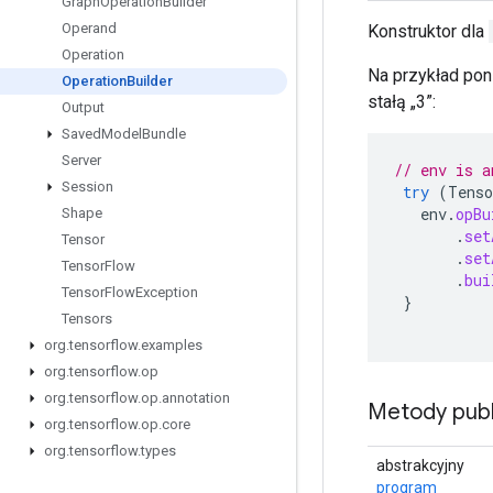
Graph
Operation
Builder
Operand
Konstruktor dla
Operation
Na przykład pon
Operation
Builder
stałą „3”:
Output
Saved
Model
Bundle
Server
// env is a
Session
try
(
Tenso
env
.
opBu
Shape
.
set
Tensor
.
set
Tensor
Flow
.
bui
Tensor
Flow
Exception
}
Tensors
org
.
tensorflow
.
examples
org
.
tensorflow
.
op
org
.
tensorflow
.
op
.
annotation
Metody publ
org
.
tensorflow
.
op
.
core
org
.
tensorflow
.
types
abstrakcyjny
program