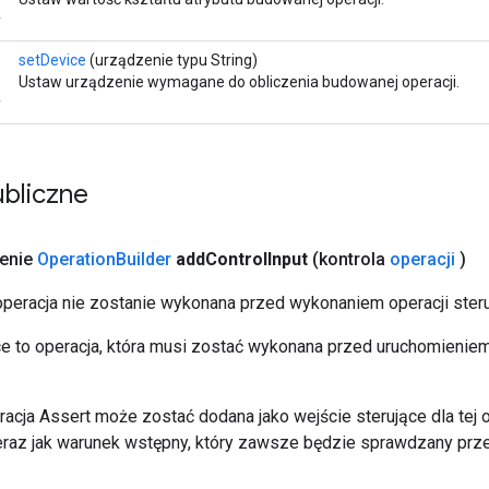
r
setDevice
(urządzenie typu String)
Ustaw urządzenie wymagane do obliczenia budowanej operacji.
r
bliczne
zenie
Operation
Builder
add
Control
Input
(kontrola
operacji
)
 operacja nie zostanie wykonana przed wykonaniem operacji steru
ce to operacja, która musi zostać wykonana przed uruchomienie
acja Assert może zostać dodana jako wejście sterujące dla tej o
eraz jak warunek wstępny, który zawsze będzie sprawdzany pr