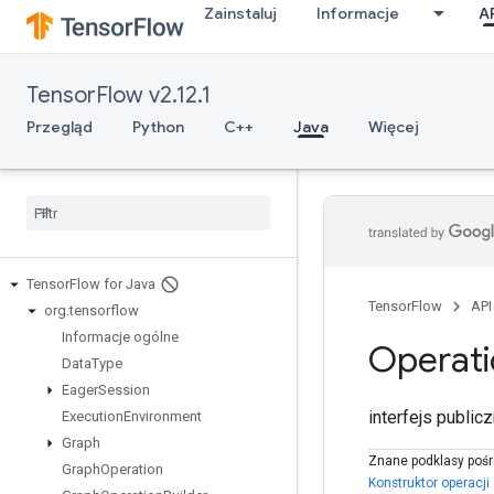
Zainstaluj
Informacje
A
TensorFlow v2.12.1
Przegląd
Python
C++
Java
Więcej
Tensor
Flow for Java
TensorFlow
API
org
.
tensorflow
Informacje ogólne
Operat
Data
Type
Eager
Session
interfejs public
Execution
Environment
Graph
Znane podklasy pośr
Graph
Operation
Konstruktor operacji