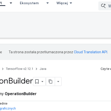
PI
Ekosystem
Więcej
Ta strona została przetłumaczona przez
Cloud Translation API
.
TensorFlow v2.12.1
Java
Czy te
ion
Builder
zny
OperationBuilder
ednie
 graficznych