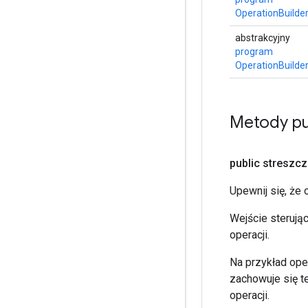
OperationBuilde
abstrakcyjny
program
OperationBuilde
Metody pu
public streszc
Upewnij się, że
Wejście sterują
operacji.
Na przykład oper
zachowuje się t
operacji.