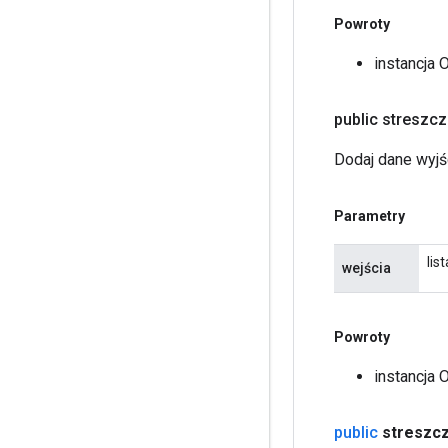
Powroty
instancja 
public streszc
Dodaj dane wyjś
Parametry
lis
wejścia
Powroty
instancja 
public
streszc