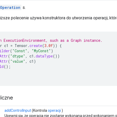
Operation
s.
iższe polecenie używa konstruktora do utworzenia operacji, któr
n ExecutionEnvironment, such as a Graph instance.
r
c1
=
Tensor
.
create
(
3.0f
))
{
ilder
(
"Const"
,
"MyConst"
)
Attr
(
"dtype"
,
c1
.
dataType
())
Attr
(
"value"
,
c1
)
ld
();
iczne
addControlInput
(Kontrola
operacji
)
Upewnij się, że operacja nie zostanie wykonana przed wykonaniem op