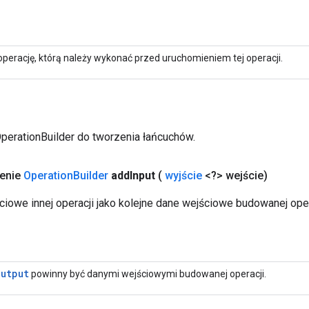
operację, którą należy wykonać przed uruchomieniem tej operacji.
OperationBuilder do tworzenia łańcuchów.
zenie
Operation
Builder
add
Input
(
wyjście
<?> wejście)
ciowe innej operacji jako kolejne dane wejściowe budowanej oper
Output
powinny być danymi wejściowymi budowanej operacji.