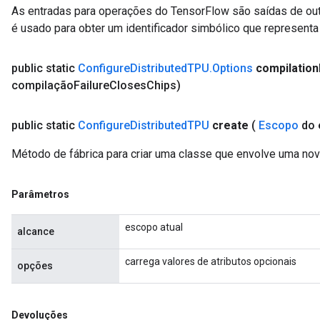
As entradas para operações do TensorFlow são saídas de ou
é usado para obter um identificador simbólico que representa 
public static
Configure
Distributed
TPU
.
Options
compilation
compilação
Failure
Closes
Chips)
ryTensorBatch
dTensorBatch
public static
Configure
Distributed
TPU
create
(
Escopo
do 
Método de fábrica para criar uma classe que envolve uma no
Parâmetros
escopo atual
alcance
carrega valores de atributos opcionais
opções
rBatch
Devoluções