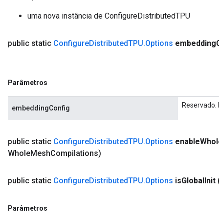
uma nova instância de ConfigureDistributedTPU
Batch
atch
public static
Configure
Distributed
TPU
.
Options
embedding
Parâmetros
Reservado. 
embeddingConfig
public static
Configure
Distributed
TPU
.
Options
enable
Whol
Whole
Mesh
Compilations)
public static
Configure
Distributed
TPU
.
Options
is
Global
Init
Parâmetros