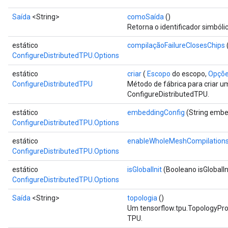
Saída
<String>
comoSaída
()
Retorna o identificador simbóli
estático
compilaçãoFailureClosesChips
ConfigureDistributedTPU.Options
estático
criar
(
Escopo
do escopo,
Opções
ConfigureDistributedTPU
Método de fábrica para criar 
ConfigureDistributedTPU.
estático
embeddingConfig
(String embe
ConfigureDistributedTPU.Options
estático
enableWholeMeshCompilation
ConfigureDistributedTPU.Options
estático
isGlobalInit
(Booleano isGlobalIn
ConfigureDistributedTPU.Options
Saída
<String>
topologia
()
Um tensorflow.tpu.TopologyProt
TPU.