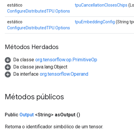
estático
tpuCancellationClosesChips
(Lo
ConfigureDistributedTPU.Options
estático
tpuEmbeddingConfig
(String t
ConfigureDistributedTPU.Options
Métodos Herdados
Da classe
org.tensorflow.op.PrimitiveOp
Da classe java.lang.Object
Da interface
org.tensorflow.Operand
Métodos públicos
Public
Output
<String>
as
Output
()
Retorna o identificador simbólico de um tensor.