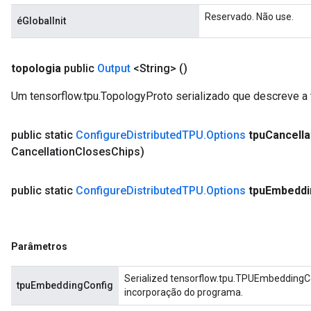
Reservado. Não use.
éGlobalInit
topologia
public
Output
<String>
()
Um tensorflow.tpu.TopologyProto serializado que descreve a 
public static
Configure
Distributed
TPU
.
Options
tpu
Cancella
Cancellation
Closes
Chips)
public static
Configure
Distributed
TPU
.
Options
tpu
Embeddi
Parâmetros
Serialized tensorflow.tpu.TPUEmbeddingCo
tpuEmbeddingConfig
incorporação do programa.