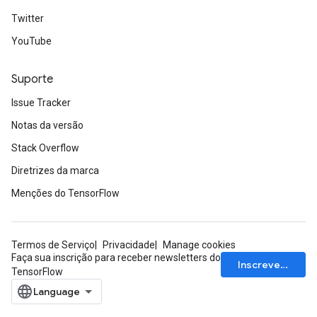
Twitter
YouTube
ryTensorBatch
Suporte
dTensorBatch
Issue Tracker
Notas da versão
Stack Overflow
Diretrizes da marca
Menções do TensorFlow
Termos de Serviço
Privacidade
Manage cookies
rBatch
Faça sua inscrição para receber newsletters do
Inscrever-se
TensorFlow
Batch