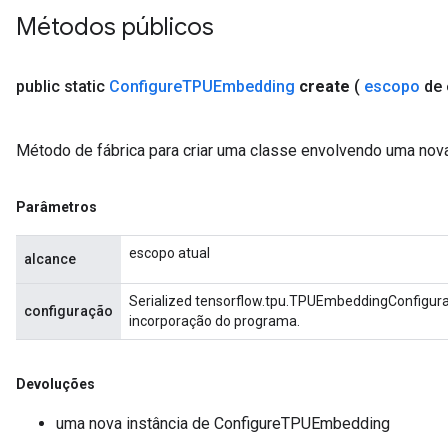
Métodos públicos
public static
Configure
TPUEmbedding
create
(
escopo
de 
Método de fábrica para criar uma classe envolvendo uma no
Parâmetros
escopo atual
alcance
Serialized tensorflow.tpu.TPUEmbeddingConfigura
configuração
incorporação do programa.
Devoluções
uma nova instância de ConfigureTPUEmbedding