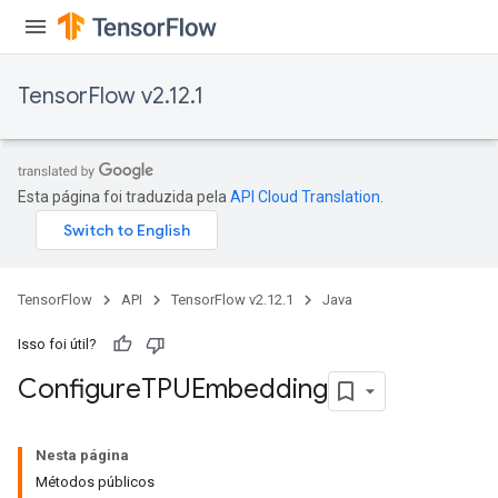
TensorFlow v2.12.1
Esta página foi traduzida pela
API Cloud Translation
.
TensorFlow
API
TensorFlow v2.12.1
Java
Isso foi útil?
Configure
TPUEmbedding
Nesta página
Métodos públicos