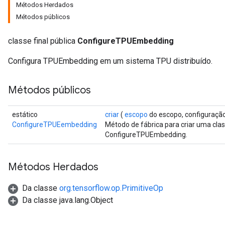
Métodos Herdados
Métodos públicos
classe final pública
ConfigureTPUEmbedding
Configura TPUEmbedding em um sistema TPU distribuído.
Métodos públicos
estático
criar
(
escopo
do escopo, configuração
ConfigureTPUEembedding
Método de fábrica para criar uma cl
ConfigureTPUEmbedding.
Métodos Herdados
Da classe
org.tensorflow.op.PrimitiveOp
Da classe java.lang.Object