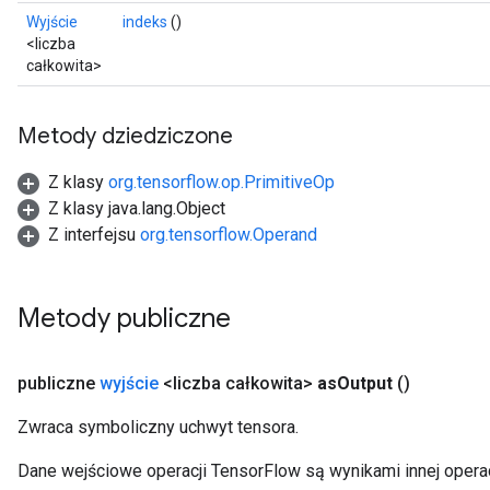
rBatch
Wyjście
indeks
()
<liczba
całkowita>
Batch
Metody dziedziczone
atch
Z klasy
org.tensorflow.op.PrimitiveOp
Z klasy java.lang.Object
Z interfejsu
org.tensorflow.Operand
Metody publiczne
publiczne
wyjście
<liczba całkowita>
as
Output
()
Zwraca symboliczny uchwyt tensora.
Dane wejściowe operacji TensorFlow są wynikami innej operac