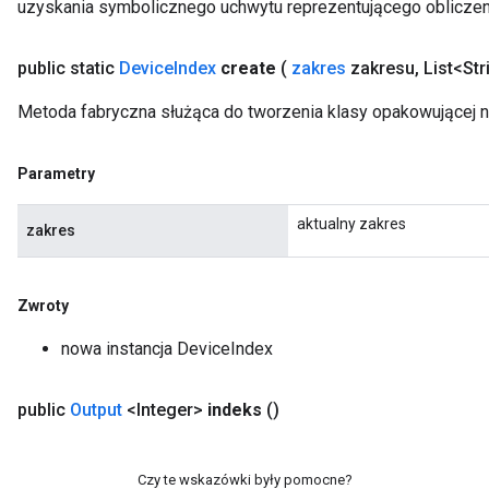
uzyskania symbolicznego uchwytu reprezentującego obliczen
public static
Device
Index
create
(
zakres
zakresu
,
List<Str
Metoda fabryczna służąca do tworzenia klasy opakowującej 
Parametry
aktualny zakres
zakres
Zwroty
nowa instancja DeviceIndex
public
Output
<Integer>
indeks
()
Czy te wskazówki były pomocne?