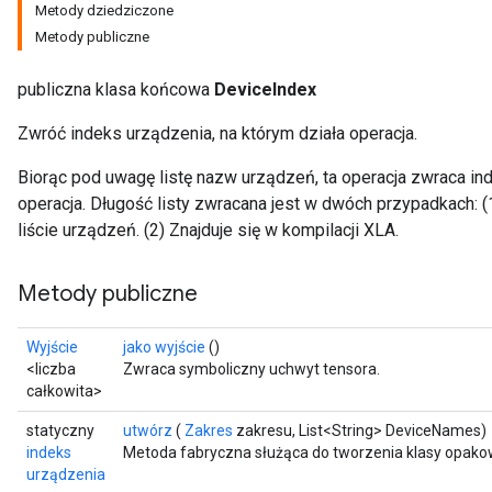
Metody dziedziczone
Metody publiczne
publiczna klasa końcowa
DeviceIndex
Zwróć indeks urządzenia, na którym działa operacja.
Biorąc pod uwagę listę nazw urządzeń, ta operacja zwraca ind
operacja. Długość listy zwracana jest w dwóch przypadkach: (1
ryTensorBatch
liście urządzeń. (2) Znajduje się w kompilacji XLA.
dTensorBatch
Metody publiczne
Wyjście
jako wyjście
()
<liczba
Zwraca symboliczny uchwyt tensora.
całkowita>
statyczny
utwórz
(
Zakres
zakresu, List<String> DeviceNames)
indeks
Metoda fabryczna służąca do tworzenia klasy opakow
urządzenia