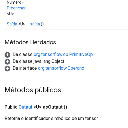
Número>
Preencher
<U>
Saída
<U>
saída
()
Métodos Herdados
Da classe
org.tensorflow.op.PrimitiveOp
Da classe java.lang.Object
Da interface
org.tensorflow.Operand
Métodos públicos
Public
Output
<U>
as
Output
()
Retorna o identificador simbólico de um tensor.