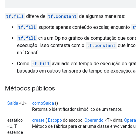
tf.fill
difere de
tf.constant
de algumas maneiras:
tf.fill
suporta apenas conteúdo escalar, enquanto
t
tf.fill
cria um Op no gráfico de computação que cons
execução. Isso contrasta com o
tf.constant
que inco
nó `Const`.
Como
tf.fill
avaliado em tempo de execução do gráf
baseadas em outros tensores de tempo de execução, ao
Métodos públicos
Saída
<U>
comoSaída
()
Retorna o identificador simbólico de um tensor.
estático
create
(
Escopo
do escopo,
Operando
<T> dims,
Oper
<U, T
Método de fábrica para criar uma classe envolvendo
estende