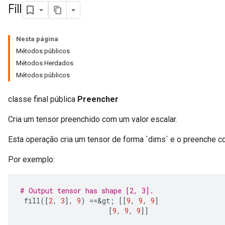
Fill
Nesta página
Métodos públicos
Métodos Herdados
Métodos públicos
classe final pública
Preencher
Cria um tensor preenchido com um valor escalar.
Esta operação cria um tensor de forma `dims` e o preenche co
Por exemplo:
# Output tensor has shape [2, 3].
 fill
([
2
,
3
],
9
)
==&
gt
;
[[
9
,
9
,
9
]
[
9
,
9
,
9
]]