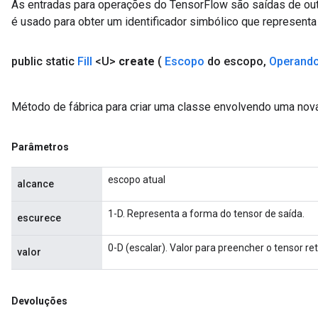
As entradas para operações do TensorFlow são saídas de ou
é usado para obter um identificador simbólico que representa 
rs
mParameters
public static
Fill
<U>
create
(
Escopo
do escopo
,
Operand
rs
Parameters
Método de fábrica para criar uma classe envolvendo uma nov
rParameters
Parameters
Parâmetros
ters
arameters
escopo atual
alcance
meters
rs
1-D. Representa a forma do tensor de saída.
escurece
tDescentParameters
0-D (escalar). Valor para preencher o tensor re
valor
Devoluções