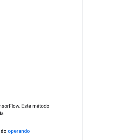
ensorFlow. Este método
a.
s do
operando