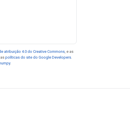
de atribuição 4.0 do Creative Commons
, e as
e as
políticas do site do Google Developers
.
 numpy
.