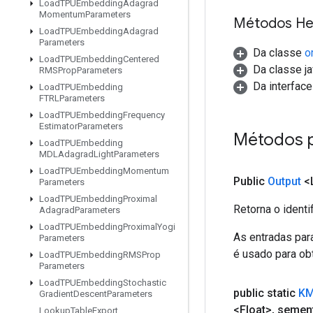
Load
TPUEmbedding
Adagrad
Momentum
Parameters
Métodos He
Load
TPUEmbedding
Adagrad
Parameters
Da classe
o
Load
TPUEmbedding
Centered
Da classe ja
RMSProp
Parameters
Da interfac
Load
TPUEmbedding
FTRLParameters
Load
TPUEmbedding
Frequency
Estimator
Parameters
Métodos 
Load
TPUEmbedding
MDLAdagrad
Light
Parameters
Load
TPUEmbedding
Momentum
Public
Output
<
Parameters
Load
TPUEmbedding
Proximal
Retorna o identi
Adagrad
Parameters
Load
TPUEmbedding
Proximal
Yogi
As entradas par
Parameters
é usado para obt
Load
TPUEmbedding
RMSProp
Parameters
Load
TPUEmbedding
Stochastic
public static
KM
Gradient
Descent
Parameters
<Float>
,
semen
Lookup
Table
Export