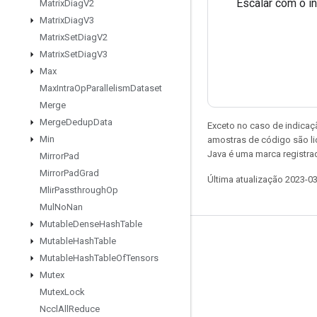
Escalar com o í
Matrix
Diag
V2
Matrix
Diag
V3
Matrix
Set
Diag
V2
Matrix
Set
Diag
V3
Max
Max
Intra
Op
Parallelism
Dataset
Merge
Merge
Dedup
Data
Exceto no caso de indicaç
Min
amostras de código são l
Java é uma marca registra
Mirror
Pad
Mirror
Pad
Grad
Última atualização 2023-0
Mlir
Passthrough
Op
Mul
No
Nan
Mutable
Dense
Hash
Table
Permanecer conectado
Mutable
Hash
Table
Mutable
Hash
Table
Of
Tensors
Blog
Mutex
Fórum
Mutex
Lock
Nccl
All
Reduce
GitHub