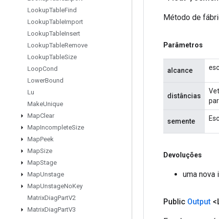
Lookup
Table
Find
Método de fábri
Lookup
Table
Import
Lookup
Table
Insert
Parâmetros
Lookup
Table
Remove
Lookup
Table
Size
esc
Loop
Cond
alcance
Lower
Bound
Vet
Lu
distâncias
par
Make
Unique
Map
Clear
Esc
semente
Map
Incomplete
Size
Map
Peek
Map
Size
Devoluções
Map
Stage
uma nova i
Map
Unstage
Map
Unstage
No
Key
Matrix
Diag
Part
V2
Public
Output
<
Matrix
Diag
Part
V3