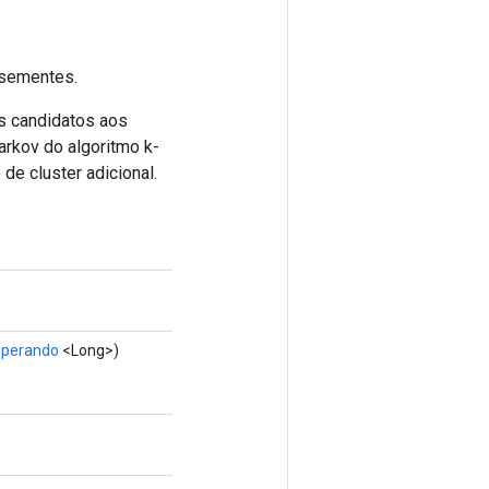
 sementes.
s candidatos aos
arkov do algoritmo k-
de cluster adicional.
operando
<Long>)
o