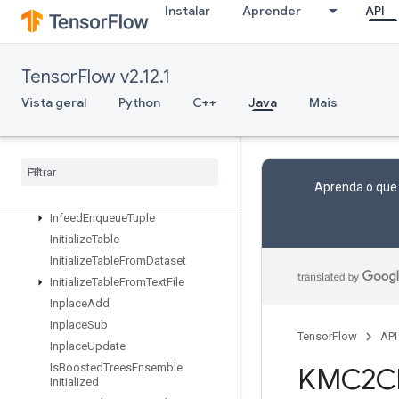
Identity
Instalar
Aprender
API
IdentityN
IgnoreErrorsDataset
ImageProjectiveTransformV2
TensorFlow v2.12.1
ImageProjectiveTransformV3
Vista geral
Python
C++
Java
Mais
ImmutableConst
Infeed
Dequeue
Infeed
Dequeue
Tuple
Infeed
Enqueue
Aprenda o que
Infeed
Enqueue
Prelinearized
Buffer
Infeed
Enqueue
Tuple
Initialize
Table
Initialize
Table
From
Dataset
Initialize
Table
From
Text
File
Inplace
Add
Inplace
Sub
TensorFlow
API
Inplace
Update
Is
Boosted
Trees
Ensemble
KMC2Ch
Initialized