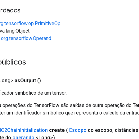
rdados
rg.tensorflow.op.PrimitiveOp
va.lang.Object
e
org.tensorflow.Operand
públicos
Long>
as
Output
()
ficador simbólico de um tensor.
a operações do TensorFlow são saídas de outra operação do T
er um identificador simbólico que representa o cálculo da entrad
C2Chain
Initialization
create
(
Escopo
do escopo
,
distância
te do
operando
<Long>)