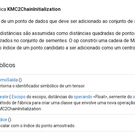
lica
KMC2ChainInitialization
e de um ponto de dados que deve ser adicionado ao conjunto de
distâncias são assumidas como distâncias quadradas de ponto
trados no conjunto de sementes. O op constrói uma cadeia de M
o índice de um ponto candidato a ser adicionado como um centro 
licos
omoSaída
()
torna o identificador simbólico de um tensor.
reate
(
Escopo
do escopo, distâncias do
operando
<Float>, semente do
étodo de fábrica para criar uma classe que envolve uma nova operaçã
C2ChainInitialization.
dice
()
scalar com o índice do ponto amostrado.