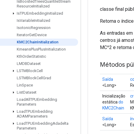
Is
Boosted
Trees
Quantile
Stream
Resource
Initialized
classe final púb
Is
TPUEmbedding
Initialized
Retorna o índic
Is
Variable
Initialized
Isotonic
Regression
As entradas em 
Iterator
Get
Device
centros já amos
KMC2Chain
Initialization
MC^2 e retorna 
Kmeans
Plus
Plus
Initialization
Kth
Order
Statistic
Métodos púb
LMDBDataset
LSTMBlock
Cell
LSTMBlock
Cell
Grad
Saída
c
<Long>
Re
Lin
Space
List
Dataset
Inicialização
c
Load
All
TPUEmbedding
estática
do
M
Parameters
KMC2Chain
KM
Load
TPUEmbedding
ADAMParameters
Saída
ín
Load
TPUEmbedding
Adadelta
<Long>
E
Parameters