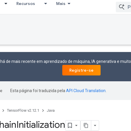
Recursos
Mais
 há de mais recente em aprendizado de máquina, IA generativa e mui
Registre-se
Esta página foi traduzida pela
API Cloud Translation
.
TensorFlow v2.12.1
Java
ain
Initialization