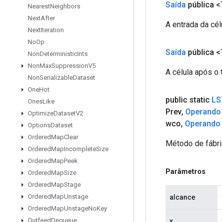
Saída
pública <
Nearest
Neighbors
Next
After
A entrada da cél
Next
Iteration
No
Op
Saída
pública <
Non
Deterministic
Ints
Non
Max
Suppression
V5
A célula após o 
Non
Serializable
Dataset
One
Hot
public static
LS
Ones
Like
Prev
,
Operando
Optimize
Dataset
V2
wco
,
Operando
Options
Dataset
Ordered
Map
Clear
Método de fábri
Ordered
Map
Incomplete
Size
Ordered
Map
Peek
Parâmetros
Ordered
Map
Size
Ordered
Map
Stage
Ordered
Map
Unstage
alcance
Ordered
Map
Unstage
No
Key
Outfeed
Dequeue
x