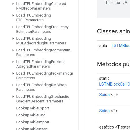
 h 
=
 co 
.*
 
Load
TPUEmbedding
Centered
RMSProp
Parameters
Load
TPUEmbedding
FTRLParameters
Load
TPUEmbedding
Frequency
Classes ani
Estimator
Parameters
Load
TPUEmbedding
MDLAdagrad
Light
Parameters
aula
LSTMBlock
Load
TPUEmbedding
Momentum
Parameters
Load
TPUEmbedding
Proximal
Métodos púb
Adagrad
Parameters
Load
TPUEmbedding
Proximal
Yogi
Parameters
static
LSTMBlockCell.O
Load
TPUEmbedding
RMSProp
Parameters
Saída
<T>
Load
TPUEmbedding
Stochastic
Gradient
Descent
Parameters
Lookup
Table
Export
Saída
<T>
Lookup
Table
Find
Lookup
Table
Import
estático <T est
Lookup
Table
Insert