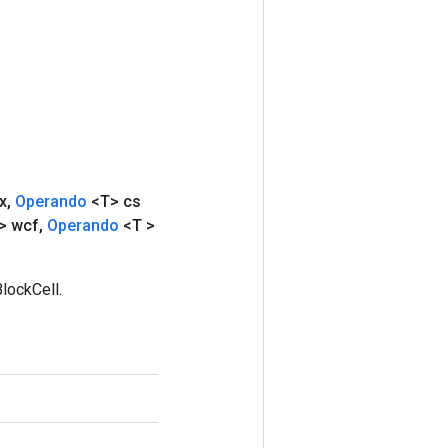
x
,
Operando
<T> cs
> wcf
,
Operando
<T >
lockCell.