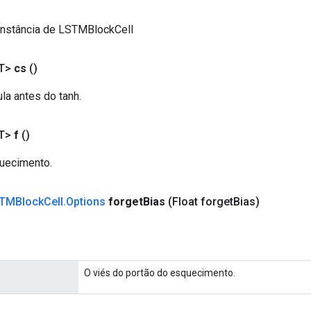
instância de LSTMBlockCell
T>
cs
()
la antes do tanh.
T>
f
()
uecimento.
TMBlock
Cell
.
Options
forget
Bias
(Float forget
Bias)
O viés do portão do esquecimento.