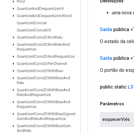
Devoluções
Prod
Quantize
And
Dequantize
V4
uma nova 
Quantize
And
Dequantize
V4Grad
Quantized
Concat
Saída
pública <
Quantized
Concat
V2
Quantized
Conv2DAnd
Relu
O estado da célu
Quantized
Conv2DAnd
Relu
And
Requantize
Quantized
Conv2DAnd
Requantize
Saída
pública <
Quantized
Conv2DPer
Channel
O portão do esq
Quantized
Conv2DWith
Bias
Quantized
Conv2DWith
Bias
And
Relu
public static
LS
Quantized
Conv2DWith
Bias
And
Relu
And
Requantize
Quantized
Conv2DWith
Bias
And
Parâmetros
Requantize
Quantized
Conv2DWith
Bias
Signed
Sum
And
Relu
And
Requantize
esquecerViés
Quantized
Conv2DWith
Bias
Sum
And
Relu