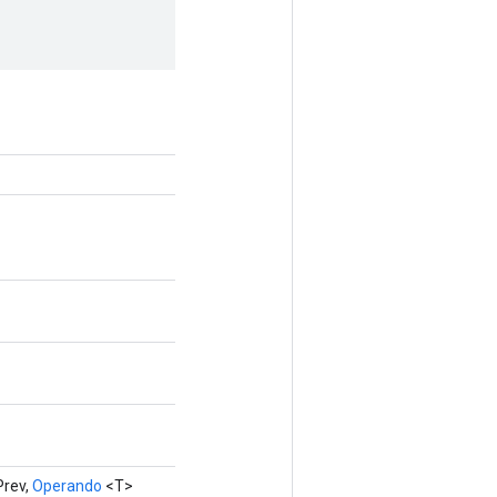
Prev,
Operando
<T>