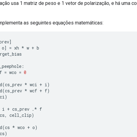
ção usa 1 matriz de peso e 1 vetor de polarização, e há uma c
implementa as seguintes equações matemáticas:
prev
]
 o
]
=
 xh 
*
 w 
+
 b
rget_bias
_peephole
:
f 
=
 wco 
=
0
d
(
cs_prev 
*
 wci 
+
 i
)
d
(
cs_prev 
*
 wcf 
+
 f
)
ci
)
 i 
+
 cs_prev 
.*
 f
cs
,
 cell_clip
)
d
(
cs 
*
 wco 
+
 o
)
cs
)