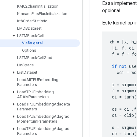
Essa implementa
KMC2Chain
Initialization
opcional.
Kmeans
Plus
Plus
Initialization
Kth
Order
Statistic
Este kernel op 
LMDBDataset
LSTMBlock
Cell
xh 
=
[
x
,
 h_
Visão geral
[
i
,
 f
,
 ci
,
Options
 f 
=
 f 
+
 fo
LSTMBlock
Cell
Grad
Lin
Space
if
not
 use
   wci 
=
 wc
List
Dataset
Load
All
TPUEmbedding
 i 
=
 sigmoi
Parameters
 f 
=
 sigmoi
Load
TPUEmbedding
 ci 
=
 tanh
(
ADAMParameters
Load
TPUEmbedding
Adadelta
 cs 
=
 ci 
.*
Parameters
 cs 
=
 clip
(
Load
TPUEmbedding
Adagrad
Momentum
Parameters
 o 
=
 sigmoi
Load
TPUEmbedding
Adagrad
 co 
=
 tanh
(
Parameters