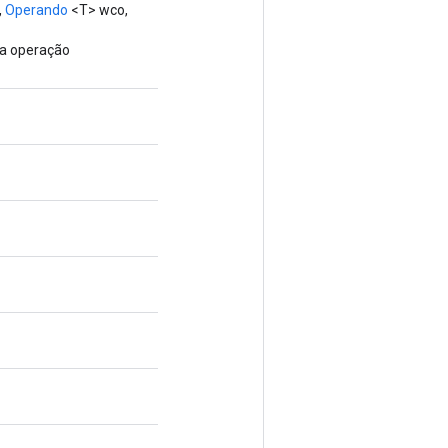
,
Operando
<T> wco,
va operação