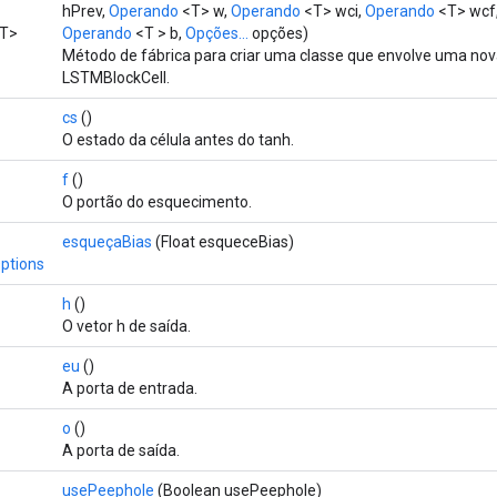
hPrev,
Operando
<T> w,
Operando
<T> wci,
Operando
<T> wcf
T>
Operando
<T > b,
Opções...
opções)
Método de fábrica para criar uma classe que envolve uma no
LSTMBlockCell.
cs
()
O estado da célula antes do tanh.
f
()
O portão do esquecimento.
esqueçaBias
(Float esqueceBias)
ptions
h
()
O vetor h de saída.
eu
()
A porta de entrada.
o
()
A porta de saída.
usePeephole
(Boolean usePeephole)