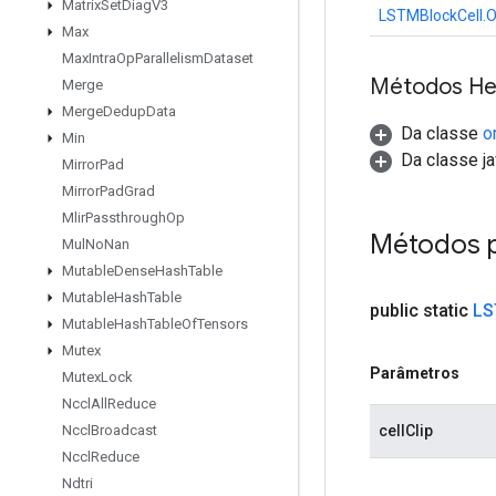
Matrix
Set
Diag
V3
LSTMBlockCell.O
Max
Max
Intra
Op
Parallelism
Dataset
Métodos He
Merge
Merge
Dedup
Data
Da classe
o
Min
Da classe ja
Mirror
Pad
Mirror
Pad
Grad
Mlir
Passthrough
Op
Métodos 
Mul
No
Nan
Mutable
Dense
Hash
Table
Mutable
Hash
Table
public static
LS
Mutable
Hash
Table
Of
Tensors
Mutex
Parâmetros
Mutex
Lock
Nccl
All
Reduce
cellClip
Nccl
Broadcast
Nccl
Reduce
Ndtri