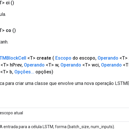
T>
ci
()
ula.
T>
co
()
tanh.
TMBlock
Cell
<T>
create
(
Escopo
do escopo
,
Operando
<T> 
<T> h
Prev
,
Operando
<T> w
,
Operando
<T> wci
,
Operando
<T
<T> b
,
Opções
.
.
.
opções)
ca para criar uma classe que envolve uma nova operação LSTMB
escopo atual
A entrada para a célula LSTM, forma (batch_size, num_inputs).