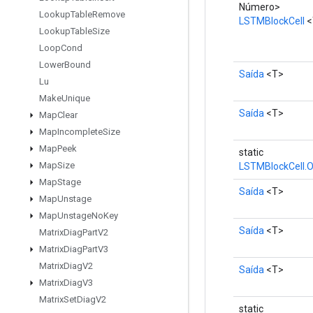
Número>
Lookup
Table
Remove
LSTMBlockCell
<
Lookup
Table
Size
Loop
Cond
Lower
Bound
Saída
<T>
Lu
Make
Unique
Saída
<T>
Map
Clear
Map
Incomplete
Size
Map
Peek
static
Map
Size
LSTMBlockCell.O
Map
Stage
Saída
<T>
Map
Unstage
Map
Unstage
No
Key
Saída
<T>
Matrix
Diag
Part
V2
Matrix
Diag
Part
V3
Matrix
Diag
V2
Saída
<T>
Matrix
Diag
V3
Matrix
Set
Diag
V2
static