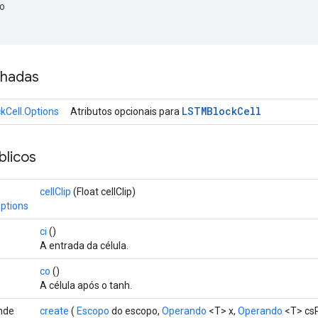
o
nhadas
LSTMBlock
Cell
Cell.Options
Atributos opcionais para
licos
cellClip
(Float cellClip)
ptions
ci
()
A entrada da célula.
co
()
A célula após o tanh.
ende
create
(
Escopo
do escopo,
Operando
<T> x,
Operando
<T> cs