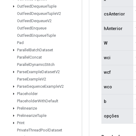
Outfeed
Dequeue
Tuple
Outfeed
Dequeue
Tuple
V2
csAnterior
Outfeed
Dequeue
V2
Outfeed
Enqueue
hAnterior
Outfeed
Enqueue
Tuple
Pad
W
Parallel
Batch
Dataset
Parallel
Concat
wci
Parallel
Dynamic
Stitch
Parse
Example
Dataset
V2
wcf
Parse
Example
V2
Parse
Sequence
Example
V2
wco
Placeholder
Placeholder
With
Default
b
Prelinearize
Prelinearize
Tuple
opções
Print
Private
Thread
Pool
Dataset