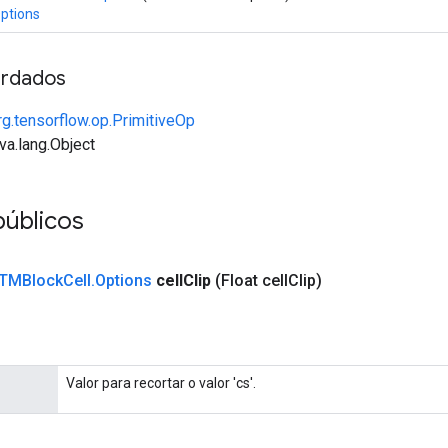
ptions
rdados
rg.tensorflow.op.PrimitiveOp
va.lang.Object
públicos
TMBlock
Cell
.
Options
cell
Clip
(Float cell
Clip)
Valor para recortar o valor 'cs'.