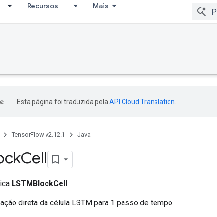
Recursos
Mais
Esta página foi traduzida pela
API Cloud Translation
.
TensorFlow v2.12.1
Java
ock
Cell
lica
LSTMBlockCell
gação direta da célula LSTM para 1 passo de tempo.