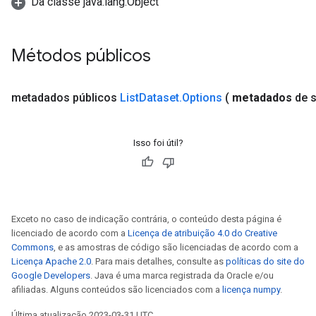
Da classe java.lang.Object
Métodos públicos
metadados
públicos
List
Dataset
.
Options
(
metadados
de s
Isso foi útil?
Exceto no caso de indicação contrária, o conteúdo desta página é
licenciado de acordo com a
Licença de atribuição 4.0 do Creative
Commons
, e as amostras de código são licenciadas de acordo com a
Licença Apache 2.0
. Para mais detalhes, consulte as
políticas do site do
Google Developers
. Java é uma marca registrada da Oracle e/ou
afiliadas. Alguns conteúdos são licenciados com a
licença numpy
.
Última atualização 2023-03-31 UTC.