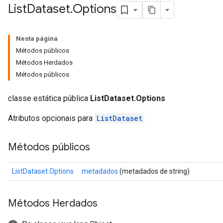
List
Dataset
.
Options
Nesta página
rs
Métodos públicos
mParameters
Métodos Herdados
rs
Métodos públicos
Parameters
classe estática pública
ListDataset.Options
rParameters
Parameters
Atributos opcionais para
ListDataset
ters
arameters
Métodos públicos
meters
rs
ListDataset.Options
metadados
(metadados de string)
tDescentParameters
Métodos Herdados