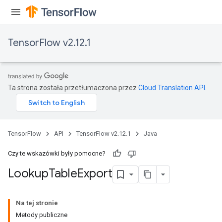
TensorFlow v2.12.1
rs
Ta strona została przetłumaczona przez
Cloud Translation API
.
mParameters
rs
Parameters
TensorFlow
API
TensorFlow v2.12.1
Java
rParameters
Parameters
Czy te wskazówki były pomocne?
ters
Lookup
Table
Export
arameters
meters
rs
Na tej stronie
tDescentParameters
Metody publiczne