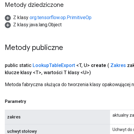
Metody dziedziczone
Z klasy
org.tensorflow.op.PrimitiveOp
Z klasy java.lang.Object
Metody publiczne
public static
Lookup
Table
Export
<T
,
U>
create
(
Zakres
zak
klucze klasy <T>
,
wartości T klasy <U>)
Metoda fabryczna służąca do tworzenia klasy opakowującej 
Parametry
aktualny z
zakres
Uchwyt do s
uchwyt stołowy