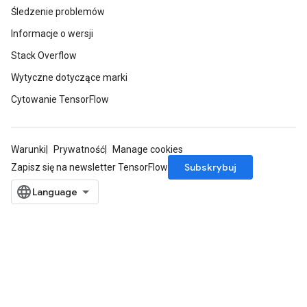
Śledzenie problemów
Informacje o wersji
Stack Overflow
Wytyczne dotyczące marki
Cytowanie TensorFlow
Warunki
Prywatność
Manage cookies
ize
Subskrybuj
Zapisz się na newsletter TensorFlow
Requantize
ize
AndReluAndRequantize
u
uAndRequantize