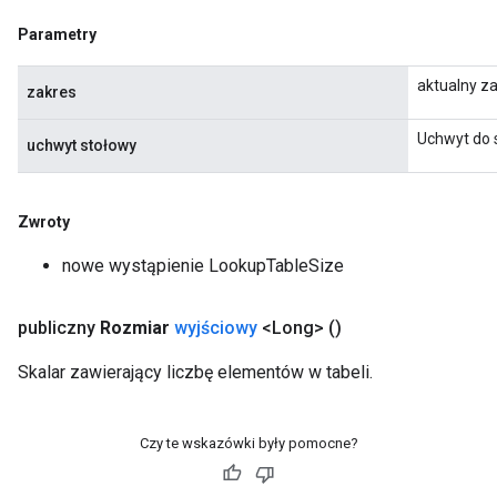
Parametry
aktualny z
zakres
Uchwyt do s
uchwyt stołowy
Zwroty
nowe wystąpienie LookupTableSize
publiczny
Rozmiar
wyjściowy
<Long>
()
Skalar zawierający liczbę elementów w tabeli.
Czy te wskazówki były pomocne?