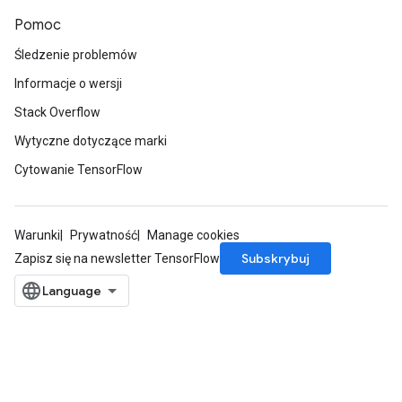
Pomoc
Śledzenie problemów
Informacje o wersji
ize
Stack Overflow
Wytyczne dotyczące marki
Cytowanie TensorFlow
Requantize
ize
Warunki
Prywatność
Manage cookies
AndReluAndRequantize
Subskrybuj
Zapisz się na newsletter TensorFlow
u
uAndRequantize
AndRelu
AndReluAndRequantize