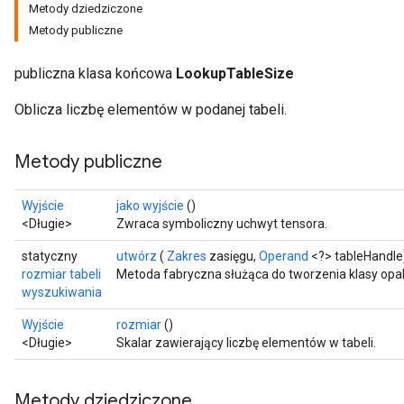
Metody dziedziczone
Metody publiczne
publiczna klasa końcowa
LookupTableSize
Oblicza liczbę elementów w podanej tabeli.
Metody publiczne
Wyjście
jako wyjście
()
<Długie>
Zwraca symboliczny uchwyt tensora.
statyczny
utwórz
(
Zakres
zasięgu,
Operand
<?> tableHandle
rozmiar tabeli
Metoda fabryczna służąca do tworzenia klasy opa
wyszukiwania
Wyjście
rozmiar
()
<Długie>
Skalar zawierający liczbę elementów w tabeli.
Metody dziedziczone