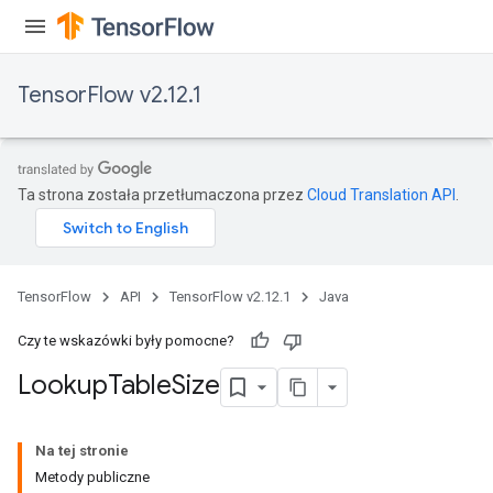
rs
mParameters
TensorFlow v2.12.1
rs
Parameters
rParameters
Ta strona została przetłumaczona przez
Cloud Translation API
.
Parameters
ters
arameters
meters
TensorFlow
API
TensorFlow v2.12.1
Java
rs
tDescentParameters
Czy te wskazówki były pomocne?
Lookup
Table
Size
Na tej stronie
Metody publiczne