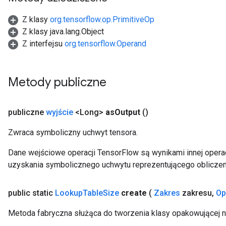
Z klasy
org.tensorflow.op.PrimitiveOp
Z klasy java.lang.Object
Z interfejsu
org.tensorflow.Operand
Metody publiczne
publiczne
wyjście
<Long>
as
Output
()
Zwraca symboliczny uchwyt tensora.
Dane wejściowe operacji TensorFlow są wynikami innej operac
uzyskania symbolicznego uchwytu reprezentującego obliczen
public static
Lookup
Table
Size
create
(
Zakres
zakresu
,
Op
Metoda fabryczna służąca do tworzenia klasy opakowującej 