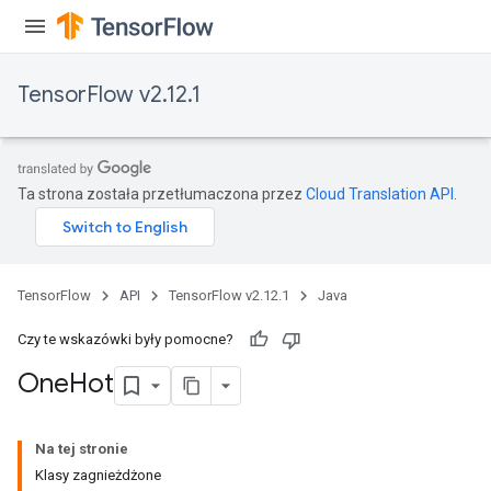
TensorFlow v2.12.1
Ta strona została przetłumaczona przez
Cloud Translation API
.
TensorFlow
API
TensorFlow v2.12.1
Java
Czy te wskazówki były pomocne?
One
Hot
Na tej stronie
Klasy zagnieżdżone