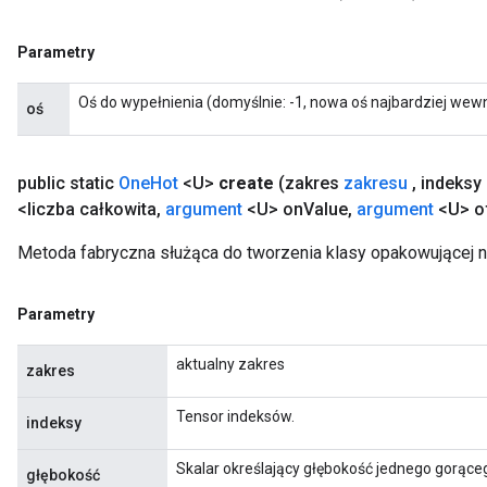
eters
ntumParameters
Parametry
ters
ropParameters
Oś do wypełnienia (domyślnie: -1, nowa oś najbardziej wew
oś
s
atorParameters
ghtParameters
public static
One
Hot
<U>
create
(zakres
zakresu
,
indeksy
meters
<liczba całkowita
,
argument
<U> on
Value
,
argument
<U> o
adParameters
Metoda fabryczna służąca do tworzenia klasy opakowującej 
rameters
eters
ientDescentParameters
Parametry
aktualny zakres
zakres
Tensor indeksów.
indeksy
Skalar określający głębokość jednego gorące
głębokość