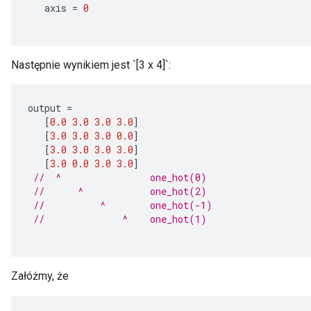
axis
=
0
Następnie wynikiem jest `[3 x 4]`:
output
=
[
0.0
3.0
3.0
3.0
]
[
3.0
3.0
3.0
0.0
]
[
3.0
3.0
3.0
3.0
]
[
3.0
0.0
3.0
3.0
]
//  ^                one_hot(0)
//      ^            one_hot(2)
//          ^        one_hot(-1)
//              ^    one_hot(1)
Załóżmy, że