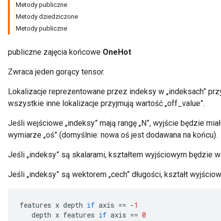
Metody publiczne
Metody dziedziczone
Metody publiczne
publiczne zajęcia końcowe
OneHot
Zwraca jeden gorący tensor.
Lokalizacje reprezentowane przez indeksy w „indeksach” prz
wszystkie inne lokalizacje przyjmują wartość „off_value”.
Jeśli wejściowe „indeksy” mają rangę „N”, wyjście będzie mia
wymiarze „oś” (domyślnie: nowa oś jest dodawana na końcu).
Jeśli „indeksy” są skalarami, kształtem wyjściowym będzie we
Jeśli „indeksy” są wektorem „cech” długości, kształt wyjścio
features
x
depth
if
axis
==
-
1
depth
x
features
if
axis
==
0