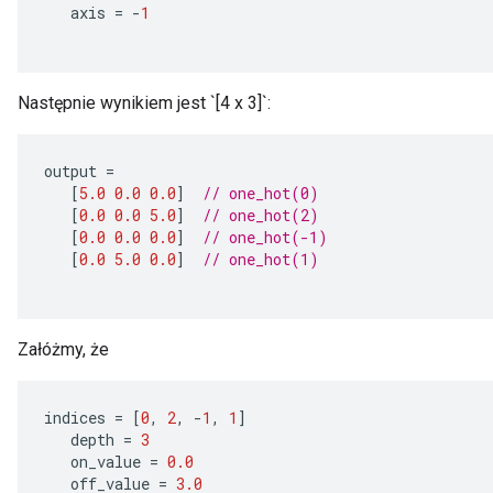
axis
=
-
1
Następnie wynikiem jest `[4 x 3]`:
Requantize
ize
output
=
AndReluAndRequantize
[
5.0
0.0
0.0
]
// one_hot(0)
u
[
0.0
0.0
5.0
]
// one_hot(2)
uAndRequantize
[
0.0
0.0
0.0
]
// one_hot(-1)
[
0.0
5.0
0.0
]
// one_hot(1)
AndRelu
AndReluAndRequantize
Załóżmy, że
ize
indices
=
[
0
,
2
,
-
1
,
1
]
depth
=
3
Requantize
on_value
=
0.0
ize
off_value
=
3.0