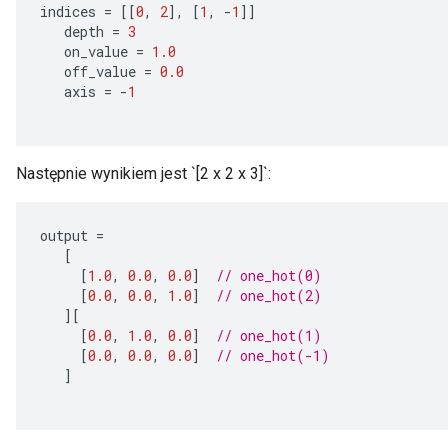
indices
=
[[
0
,
2
]
,
[
1
,
-
1
]]
depth
=
3
on_value
=
1.0
off_value
=
0.0
axis
=
-
1
Następnie wynikiem jest `[2 x 2 x 3]`:
output
=
[
[
1.0
,
0.0
,
0.0
]
// one_hot(0)
[
0.0
,
0.0
,
1.0
]
// one_hot(2)
][
[
0.0
,
1.0
,
0.0
]
// one_hot(1)
[
0.0
,
0.0
,
0.0
]
// one_hot(-1)
]