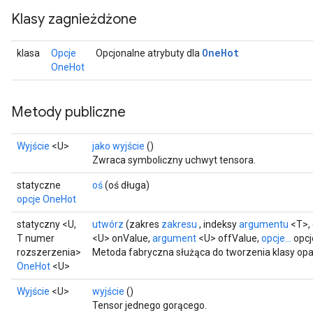
Klasy zagnieżdżone
One
Hot
klasa
Opcje
Opcjonalne atrybuty dla
OneHot
Metody publiczne
Wyjście
<U>
jako wyjście
()
Zwraca symboliczny uchwyt tensora.
statyczne
oś
(oś długa)
opcje OneHot
statyczny <U,
utwórz
(zakres
zakresu
, indeksy
argumentu
<T>,
T numer
<U> onValue,
argument
<U> offValue,
opcje...
opcj
rozszerzenia>
Metoda fabryczna służąca do tworzenia klasy op
OneHot
<U>
Wyjście
<U>
wyjście
()
Tensor jednego gorącego.