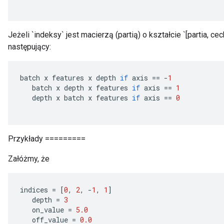
Jeżeli `indeksy` jest macierzą (partią) o kształcie `[partia, ce
następujący:
batch
x
features
x
depth
if
axis
==
-
1
batch
x
depth
x
features
if
axis
==
1
depth
x
batch
x
features
if
axis
==
0
Przykłady =========
Załóżmy, że
indices
=
[
0
,
2
,
-
1
,
1
]
depth
=
3
on_value
=
5.0
off_value
=
0.0
ize