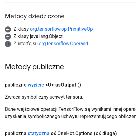
Metody dziedziczone
Z klasy
org.tensorflow.op.PrimitiveOp
Z klasy java.lang.Object
Z interfejsu
org.tensorflow.Operand
Metody publiczne
publiczne
wyjście
<U>
as
Output
()
Zwraca symboliczny uchwyt tensora.
m
Dane wejściowe operacji TensorFlow są wynikami innej operac
uzyskania symbolicznego uchwytu reprezentującego obliczen
publiczna
statyczna
oś
One
Hot
.
Options
(oś długa)
rs