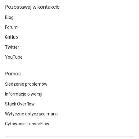
Pozostawaj w kontakcie
Blog
m
Forum
GitHub
Twitter
rs
YouTube
eters
ntumParameters
Pomoc
ters
ropParameters
Śledzenie problemów
s
Informacje o wersji
atorParameters
Stack Overflow
ghtParameters
meters
Wytyczne dotyczące marki
adParameters
Cytowanie TensorFlow
rameters
eters