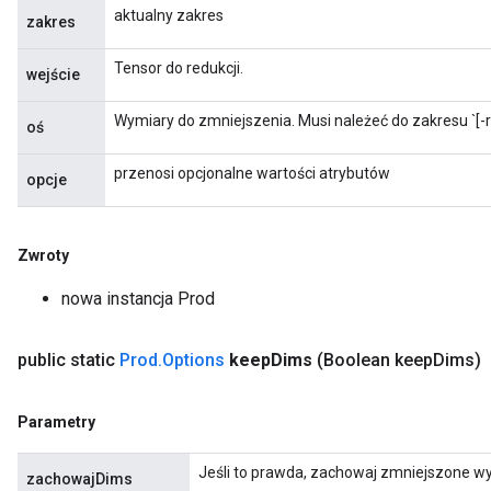
aktualny zakres
zakres
Tensor do redukcji.
wejście
Wymiary do zmniejszenia. Musi należeć do zakresu `[-ra
oś
przenosi opcjonalne wartości atrybutów
opcje
Zwroty
nowa instancja Prod
public static
Prod
.
Options
keep
Dims
(Boolean keep
Dims)
Parametry
Jeśli to prawda, zachowaj zmniejszone wy
zachowajDims