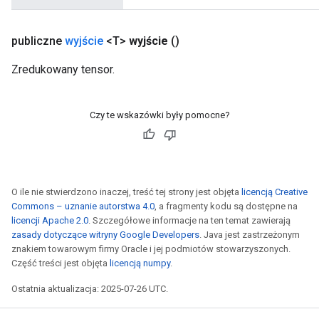
publiczne
wyjście
<T>
wyjście
()
Zredukowany tensor.
Czy te wskazówki były pomocne?
O ile nie stwierdzono inaczej, treść tej strony jest objęta
licencją Creative
Commons – uznanie autorstwa 4.0
, a fragmenty kodu są dostępne na
licencji Apache 2.0
. Szczegółowe informacje na ten temat zawierają
zasady dotyczące witryny Google Developers
. Java jest zastrzeżonym
znakiem towarowym firmy Oracle i jej podmiotów stowarzyszonych.
Część treści jest objęta
licencją numpy
.
Ostatnia aktualizacja: 2025-07-26 UTC.