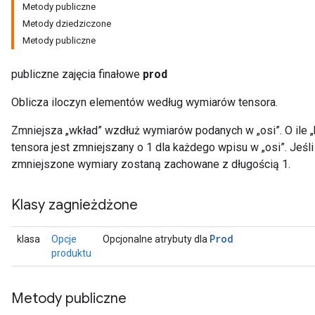
Metody publiczne
Metody dziedziczone
Metody publiczne
publiczne zajęcia finałowe
prod
Oblicza iloczyn elementów według wymiarów tensora.
ize
Zmniejsza „wkład” wzdłuż wymiarów podanych w „osi”. O ile „
tensora jest zmniejszany o 1 dla każdego wpisu w „osi”. Jeśl
zmniejszone wymiary zostaną zachowane z długością 1.
Klasy zagnieżdżone
Requantize
ize
AndReluAndRequantize
Prod
klasa
Opcje
Opcjonalne atrybuty dla
u
produktu
uAndRequantize
Metody publiczne