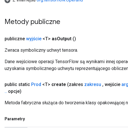
Metody publiczne
publiczne
wyjście
<T>
as
Output
()
Zwraca symboliczny uchwyt tensora.
Dane wejściowe operacji TensorFlow są wynikami innej operac
uzyskania symbolicznego uchwytu reprezentującego obliczen
public static
Prod
<T>
create
(zakres
zakresu
,
wejście
ar
.
.
opcje)
Metoda fabryczna służąca do tworzenia klasy opakowującej n
Parametry