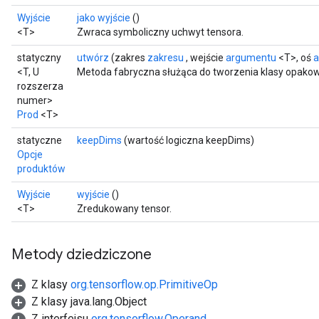
AndRelu
Wyjście
jako wyjście
()
AndReluAndRequantize
<T>
Zwraca symboliczny uchwyt tensora.
ize
statyczny
utwórz
(zakres
zakresu
, wejście
argumentu
<T>, oś
a
<T, U
Metoda fabryczna służąca do tworzenia klasy opakow
rozszerza
Requantize
numer>
ize
Prod
<T>
statyczne
keepDims
(wartość logiczna keepDims)
Opcje
produktów
Wyjście
wyjście
()
<T>
Zredukowany tensor.
Metody dziedziczone
Z klasy
org.tensorflow.op.PrimitiveOp
Z klasy java.lang.Object
Z interfejsu
org.tensorflow.Operand