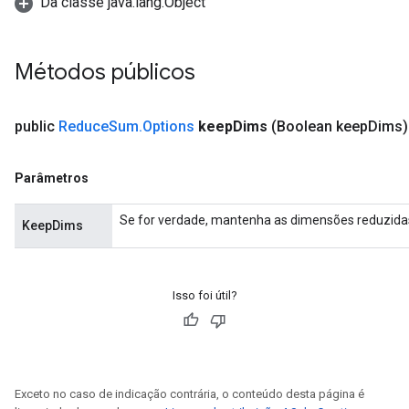
Da classe java.lang.Object
Métodos públicos
public
Reduce
Sum
.
Options
keep
Dims
(Boolean keep
Dims)
Parâmetros
Se for verdade, mantenha as dimensões reduzid
KeepDims
Isso foi útil?
Exceto no caso de indicação contrária, o conteúdo desta página é