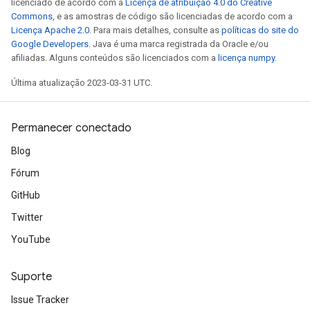
licenciado de acordo com a
Licença de atribuição 4.0 do Creative
Commons
, e as amostras de código são licenciadas de acordo com a
Licença Apache 2.0
. Para mais detalhes, consulte as
políticas do site do
Google Developers
. Java é uma marca registrada da Oracle e/ou
afiliadas. Alguns conteúdos são licenciados com a
licença numpy
.
m
Última atualização 2023-03-31 UTC.
Permanecer conectado
rs
eters
Blog
ntumParameters
Fórum
ters
GitHub
ropParameters
s
Twitter
atorParameters
YouTube
ghtParameters
meters
Suporte
adParameters
rameters
Issue Tracker