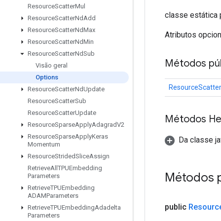
Resource
Scatter
Mul
classe estática
Resource
Scatter
Nd
Add
Resource
Scatter
Nd
Max
Atributos opcio
Resource
Scatter
Nd
Min
Resource
Scatter
Nd
Sub
Métodos púb
Visão geral
Options
ResourceScatte
Resource
Scatter
Nd
Update
Resource
Scatter
Sub
Resource
Scatter
Update
Métodos He
Resource
Sparse
Apply
Adagrad
V2
Resource
Sparse
Apply
Keras
Da classe ja
Momentum
Resource
Strided
Slice
Assign
Retrieve
All
TPUEmbedding
Métodos 
Parameters
Retrieve
TPUEmbedding
ADAMParameters
public
Resourc
Retrieve
TPUEmbedding
Adadelta
Parameters