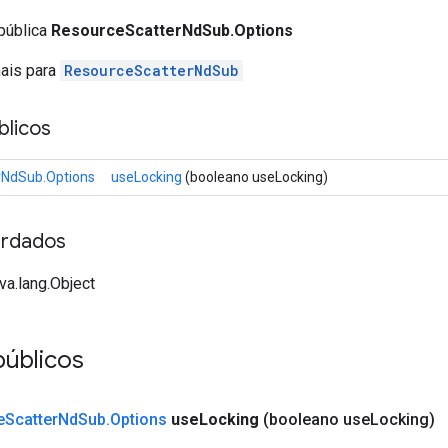
 pública
ResourceScatterNdSub.Options
nais para
ResourceScatterNdSub
licos
rNdSub.Options
useLocking
(booleano useLocking)
rdados
va.lang.Object
públicos
e
Scatter
Nd
Sub
.
Options
use
Locking
(booleano use
Locking)