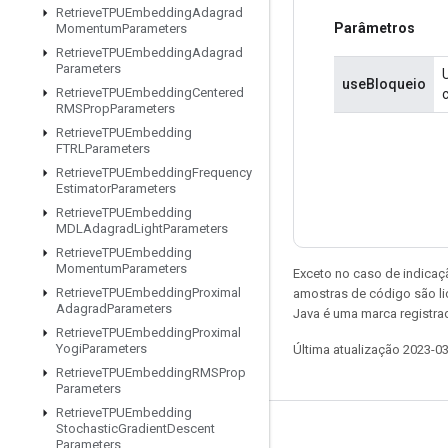
Retrieve
TPUEmbedding
Adagrad
Parâmetros
Momentum
Parameters
Retrieve
TPUEmbedding
Adagrad
Parameters
useBloqueio
Retrieve
TPUEmbedding
Centered
RMSProp
Parameters
Retrieve
TPUEmbedding
FTRLParameters
Retrieve
TPUEmbedding
Frequency
Estimator
Parameters
Retrieve
TPUEmbedding
MDLAdagrad
Light
Parameters
Retrieve
TPUEmbedding
Momentum
Parameters
Exceto no caso de indicaç
Retrieve
TPUEmbedding
Proximal
amostras de código são l
Adagrad
Parameters
Java é uma marca registra
Retrieve
TPUEmbedding
Proximal
Yogi
Parameters
Última atualização 2023-0
Retrieve
TPUEmbedding
RMSProp
Parameters
Retrieve
TPUEmbedding
Stochastic
Gradient
Descent
Permanecer conectado
Parameters