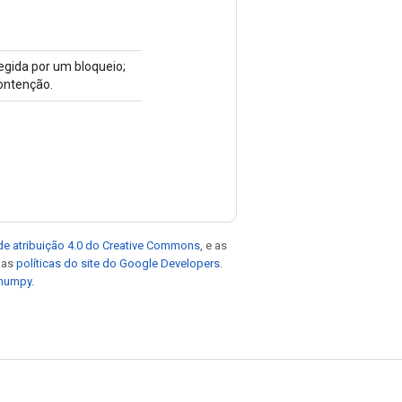
tegida por um bloqueio;
ontenção.
de atribuição 4.0 do Creative Commons
, e as
e as
políticas do site do Google Developers
.
 numpy
.