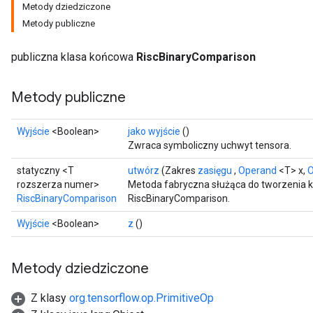
Metody dziedziczone
Metody publiczne
publiczna klasa końcowa
RiscBinaryComparison
Metody publiczne
Wyjście
<Boolean>
jako wyjście
()
Zwraca symboliczny uchwyt tensora.
statyczny <T
utwórz
(Zakres
zasięgu
,
Operand
<T> x,
O
rozszerza numer>
Metoda fabryczna służąca do tworzenia k
RiscBinaryComparison
RiscBinaryComparison.
Wyjście
<Boolean>
z
()
Metody dziedziczone
Z klasy
org.tensorflow.op.PrimitiveOp