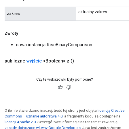
aktualny zakres
zakres
Zwroty
nowa instancja RiscBinaryComparison
publiczne
wyjście
<Boolean>
z
()
Czy te wskazówki były pomocne?
O ile nie stwierdzono inaczej, treść tej strony jest objęta
licencją Creative
Commons – uznanie autorstwa 4.0
, a fragmenty kodu są dostępne na
licencji Apache 2.0
. Szczegółowe informacje na ten temat zawierają
zasady dotyczące witryny Google Developers
. Java jest zastrzeżonym