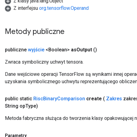
Z klasy java.lang.Object
Z interfejsu
org.tensorflow.Operand
Metody publiczne
publiczne
wyjście
<Boolean>
as
Output
()
Zwraca symboliczny uchwyt tensora.
Dane wejściowe operacji TensorFlow są wynikami innej operac
uzyskania symbolicznego uchwytu reprezentującego obliczen
public static
Risc
Binary
Comparison
create
(
Zakres
zakre
String op
Type)
Metoda fabryczna służąca do tworzenia klasy opakowującej 
Parametry