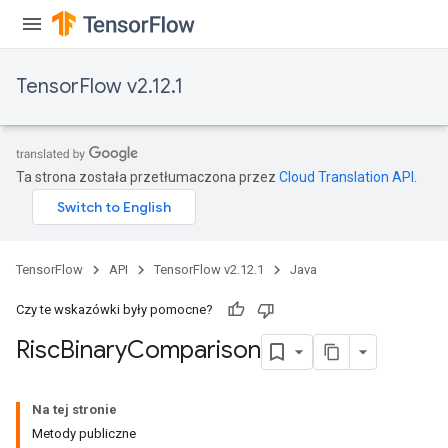
eters
ntumParameters
ters
TensorFlow v2.12.1
ropParameters
s
atorParameters
ghtParameters
Ta strona została przetłumaczona przez
Cloud Translation API
.
meters
adParameters
rameters
eters
TensorFlow
API
TensorFlow v2.12.1
Java
ientDescentParameters
Czy te wskazówki były pomocne?
Risc
Binary
Comparison
Na tej stronie
Metody publiczne