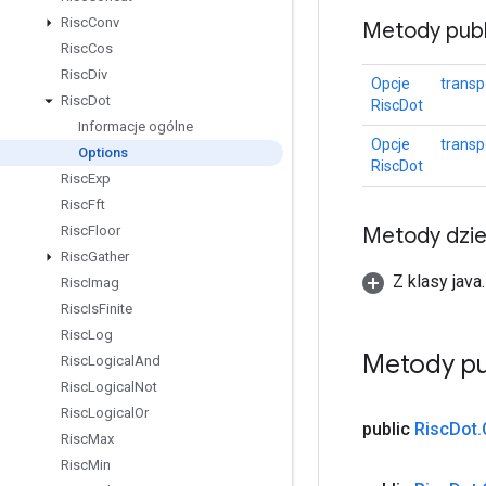
Risc
Conv
Metody publ
Risc
Cos
Risc
Div
Opcje
trans
Risc
Dot
RiscDot
Informacje ogólne
Opcje
transp
Options
RiscDot
Risc
Exp
Risc
Fft
Metody dzi
Risc
Floor
Risc
Gather
Z klasy java
Risc
Imag
Risc
Is
Finite
Risc
Log
Metody pu
Risc
Logical
And
Risc
Logical
Not
Risc
Logical
Or
public
Risc
Dot
.
Risc
Max
Risc
Min