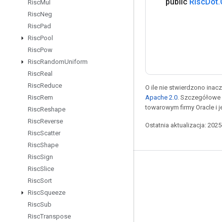
public
Risc
Dot
.
Risc
Mul
Risc
Neg
Risc
Pad
Risc
Pool
Risc
Pow
Risc
Random
Uniform
Risc
Real
Risc
Reduce
O ile nie stwierdzono inacze
Apache 2.0
. Szczegółowe 
Risc
Rem
towarowym firmy Oracle i 
Risc
Reshape
Risc
Reverse
Ostatnia aktualizacja: 202
Risc
Scatter
Risc
Shape
Risc
Sign
Pozostawaj w kontakcie
Risc
Slice
Risc
Sort
Blog
Risc
Squeeze
Forum
Risc
Sub
Risc
Transpose
GitHub