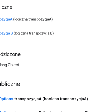
iczne
pozycjaA
(logiczna transpozycjaA)
ozycja B
(logiczna transpozycja B)
edziczone
.lang.Object
bliczne
Options
transpozycja
A
(boolean transpozycja
A)