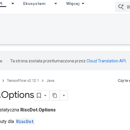
PI
Ekosystem
Więcej
Ta strona została przetłumaczona przez
Cloud Translation API
.
TensorFlow v2.12.1
Java
Czy te
.
Options
 statyczna
RiscDot.Options
buty dla
RiscDot