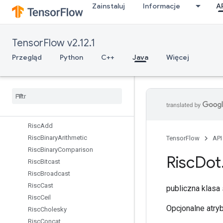
Zainstaluj
Informacje
A
RetrieveTPUEmbeddingMDLAdagradLightParameters
RetrieveTPUEmbeddingMomentumParameters
RetrieveTPUEmbeddingProximalAdagradParameters
TensorFlow v2.12.1
RetrieveTPUEmbeddingProximalYogiParameters
RetrieveTPUEmbeddingRMSPropParameters
Przegląd
Python
C++
Java
Więcej
RetrieveTPUEmbeddingStochasticGradientDescentParameters
Reverse
Reverse
Sequence
Rewrite
Dataset
Risc
Abs
Risc
Add
Risc
Binary
Arithmetic
TensorFlow
API
Risc
Binary
Comparison
Risc
Dot
Risc
Bitcast
Risc
Broadcast
Risc
Cast
publiczna klasa
Risc
Ceil
Opcjonalne atry
Risc
Cholesky
Risc
Concat