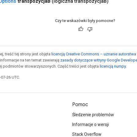
Options
transpozycja
B
(logiczna transpozycja
B)
Czy te wskazówki były pomocne?
j, treść tej strony jest objęta
licencją Creative Commons – uznanie autorstwa 
informacje na ten temat zawierają
zasady dotyczące witryny Google Develop
jej podmiotów stowarzyszonych. Część treści jest objęta
licencją numpy
.
5-07-26 UTC.
Pomoc
Śledzenie problemów
Informacje o wersji
Stack Overflow