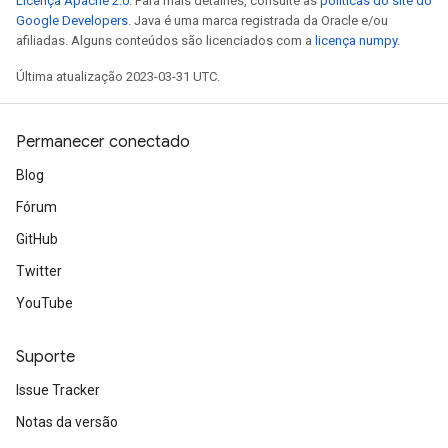
Licença Apache 2.0
. Para mais detalhes, consulte as
políticas do site do
Google Developers
. Java é uma marca registrada da Oracle e/ou
afiliadas. Alguns conteúdos são licenciados com a
licença numpy
.
Última atualização 2023-03-31 UTC.
Permanecer conectado
Blog
Fórum
GitHub
Twitter
YouTube
Suporte
Issue Tracker
Notas da versão