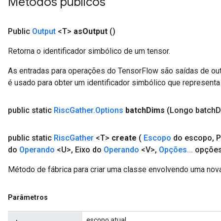
Métodos públicos
Public
Output
<T>
as
Output
()
Retorna o identificador simbólico de um tensor.
As entradas para operações do TensorFlow são saídas de ou
é usado para obter um identificador simbólico que representa 
public static
Risc
Gather
.
Options
batch
Dims
(Longo batch
D
public static
Risc
Gather
<T>
create
(
Escopo
do escopo
,
P
do
Operando
<U>
,
Eixo do
Operando
<V>
,
Opções
.
.
.
opções
Método de fábrica para criar uma classe envolvendo uma nov
Parâmetros
escopo atual