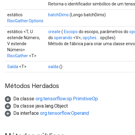
Retorna o identificador simbólico de um tenso
estático
batchDims
(Longo batchDims)
RiscGather.Options
estático <T, U
create
(
Escopo
do escopo, parâmetros do
op
estende Número,
do
operando
<V>,
opções...
opções)
V estende
Método de fábrica para criar uma classe env
Número>
RiscGather
<T>
Saída
<T>
saída
()
Métodos Herdados
Da classe
org.tensorflow.op.PrimitiveOp
Da classe java.lang.Object
Da interface
org.tensorflow.Operand