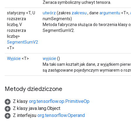
Zwraca symboliczny uchwyt tensora.
statyczny <T, U
utwórz
(zakres
zakresu
, dane
argumentu
<T>,
rozszerza
numSegments)
liczbę, V
Metoda fabryczna służąca do tworzenia klasy 
rozszerza
SegmentSumV2.
liczbę>
SegmentSumV2
<T>
Wyjście
<T>
wyjście
()
Ma taki sam kształt jak dane, z wyjątkiem pier
są zastępowane pojedynczym wymiarem o roz
Metody dziedziczone
Z klasy
org.tensorflow.op.PrimitiveOp
Z klasy java.lang.Object
Z interfejsu
org.tensorflow.Operand