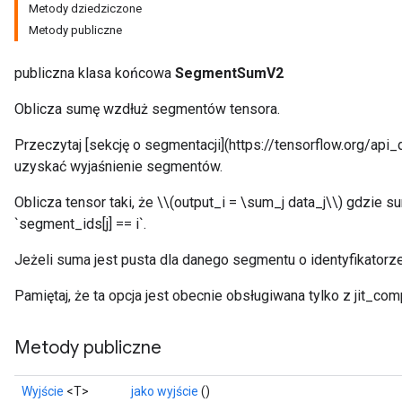
Metody dziedziczone
Metody publiczne
publiczna klasa końcowa
SegmentSumV2
Oblicza sumę wzdłuż segmentów tensora.
Przeczytaj [sekcję o segmentacji](https://tensorflow.org/ap
uzyskać wyjaśnienie segmentów.
Oblicza tensor taki, że \\(output_i = \sum_j data_j\\) gdzie su
`segment_ids[j] == i`.
Jeżeli suma jest pusta dla danego segmentu o identyfikatorze `i
Pamiętaj, że ta opcja jest obecnie obsługiwana tylko z jit_com
Metody publiczne
Wyjście
<T>
jako wyjście
()