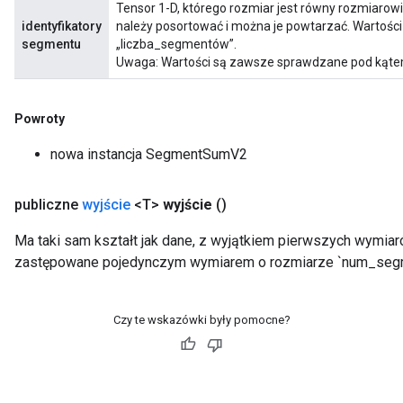
Tensor 1-D, którego rozmiar jest równy rozmiarow
identyfikatory
należy posortować i można je powtarzać. Wartośc
segmentu
„liczba_segmentów”.
Uwaga: Wartości są zawsze sprawdzane pod kątem
Powroty
nowa instancja SegmentSumV2
publiczne
wyjście
<T>
wyjście
()
Ma taki sam kształt jak dane, z wyjątkiem pierwszych wymiar
zastępowane pojedynczym wymiarem o rozmiarze `num_seg
Czy te wskazówki były pomocne?