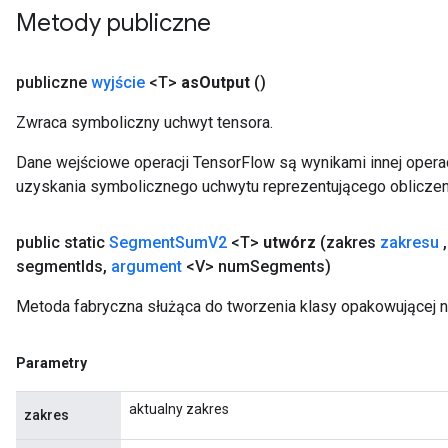
Metody publiczne
publiczne
wyjście
<T>
as
Output
()
Zwraca symboliczny uchwyt tensora.
Dane wejściowe operacji TensorFlow są wynikami innej operac
uzyskania symbolicznego uchwytu reprezentującego obliczen
public static
Segment
Sum
V2
<T>
utwórz
(zakres
zakresu
,
segment
Ids
,
argument
<V> num
Segments)
Metoda fabryczna służąca do tworzenia klasy opakowującej
Parametry
aktualny zakres
zakres