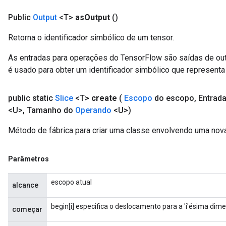
Public
Output
<T>
as
Output
()
Retorna o identificador simbólico de um tensor.
As entradas para operações do TensorFlow são saídas de ou
é usado para obter um identificador simbólico que representa 
public static
Slice
<T>
create
(
Escopo
do escopo
,
Entrad
<U>
,
Tamanho do
Operando
<U>)
Método de fábrica para criar uma classe envolvendo uma nova
Parâmetros
escopo atual
alcance
begin[i] especifica o deslocamento para a 'i'ésima dime
começar