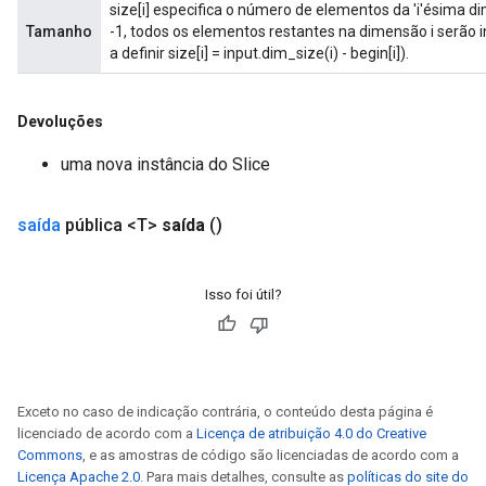
size[i] especifica o número de elementos da 'i'ésima dim
Tamanho
-1, todos os elementos restantes na dimensão i serão in
a definir size[i] = input.dim_size(i) - begin[i]).
Devoluções
x
uma nova instância do Slice
saída
pública <T>
saída
()
Isso foi útil?
Exceto no caso de indicação contrária, o conteúdo desta página é
licenciado de acordo com a
Licença de atribuição 4.0 do Creative
Commons
, e as amostras de código são licenciadas de acordo com a
Licença Apache 2.0
. Para mais detalhes, consulte as
políticas do site do