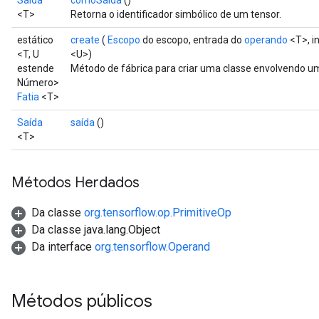
Saída
comoSaída
()
<T>
Retorna o identificador simbólico de um tensor.
estático
create
(
Escopo
do escopo, entrada do
operando
<T>, in
<T, U
<U>)
estende
Método de fábrica para criar uma classe envolvendo u
Número>
Fatia
<T>
Saída
saída
()
<T>
Métodos Herdados
Da classe
org.tensorflow.op.PrimitiveOp
Da classe java.lang.Object
Da interface
org.tensorflow.Operand
Métodos públicos